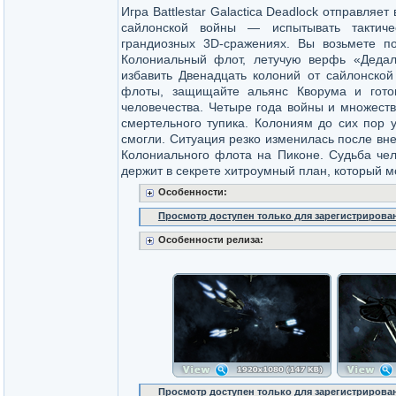
Игра Battlestar Galactica Deadlock отправляет
сайлонской войны — испытывать тактиче
грандиозных 3D-сражениях. Вы возьмете п
Колониальный флот, летучую верфь «Деда
избавить Двенадцать колоний от сайлонской
флоты, защищайте альянс Кворума и готов
человечества. Четыре года войны и множеств
смертельного тупика. Колониям до сих пор 
смогли. Ситуация резко изменилась после вн
Колониального флота на Пиконе. Судьба чел
держит в секрете хитроумный план, который 
Особенности:
Просмотр доступен только для зарегистрирова
Особенности релиза:
Просмотр доступен только для зарегистрирова