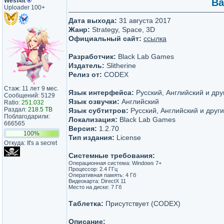
West4it
®
Ba
Uploader 100+
Дата выхода:
31 августа 2017
Жанр:
Strategy, Space, 3D
Официальный сайт:
ссылка
Разработчик:
Black Lab Games
Издатель:
Slitherine
Релиз от:
CODEX
Стаж: 11 лет 9 мес.
Язык интерфейса:
Русский, Английский и дру
Сообщений: 5129
Язык озвучки:
Английский
Ratio:
251.032
Раздал:
218.5 TB
Язык субтитров:
Русский, Английский и друг
Поблагодарили:
Локализация:
Black Lab Games
666565
Версия:
1.2.70
100%
Тип издания:
License
Откуда: It's a secret
Системные требования:
Операционная система: Windows 7+
Процессор: 2.4 ГГц
Оперативная память: 4 Гб
Видеокарта: DirectX 11
Место на диске: 7 Гб
Таблетка:
Присутствует (CODEX)
Описание: