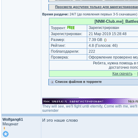
Просмотр доступен только для зарегистрирова
Время раздачи:
24/7 (до появления первых 3-5 скачавших)
[NNM-Club.me]_Battles
Зарегистрирован
Торрент:
Зарегистрирован:
21 Мар 2019 15:28:48
Размер:
7.39 GB
(
)
Рейтинг:
4.8
(Голосов:
46
)
Поблагодарили:
222
Проверка:
Оформление проверено мод
Ребята, нужна помощь в 
достаточно поп
Как cкачать
·
Список файлов в торренте
_________________
They will see, we'll fight until eternity, Come with me, we
surrender
Wolfgang61
И это наше слово
Меценат