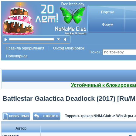
Портал
Форум
Правила оформления
Обход блокировок
Поиск :
Популярное
Устойчивый к блокировка
Battlestar Galactica Deadlock (2017) [Ru/M
Торрент-трекер NNM-Club
->
Win Игры
-
Автор