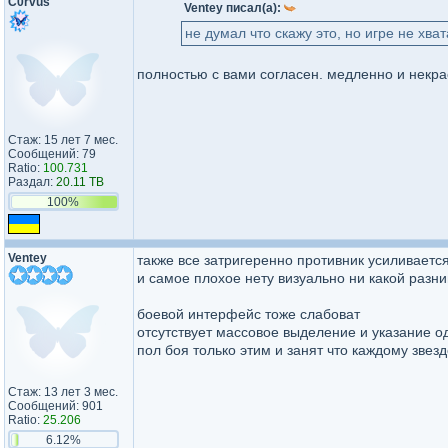
C0rvus
Ventey писал(а):
не думал что скажу это, но игре не хв
полностью с вами согласен. медленно и некра
Стаж: 15 лет 7 мес.
Сообщений: 79
Ratio:
100.731
Раздал:
20.11 TB
100%
Ventey
также все затригеренно противник усиливаетс
и самое плохое нету визуально ни какой разн
боевой интерфейс тоже слабоват
отсутствует массовое выделение и указание о
пол боя только этим и занят что каждому звез
Стаж: 13 лет 3 мес.
Сообщений: 901
Ratio:
25.206
6.12%