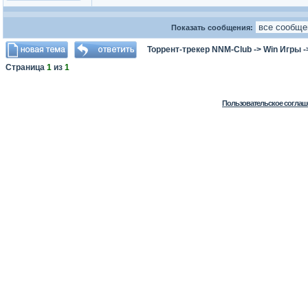
Показать сообщения:
Торрент-трекер NNM-Club
->
Win Игры
-
Страница
1
из
1
Пользовательское соглаш