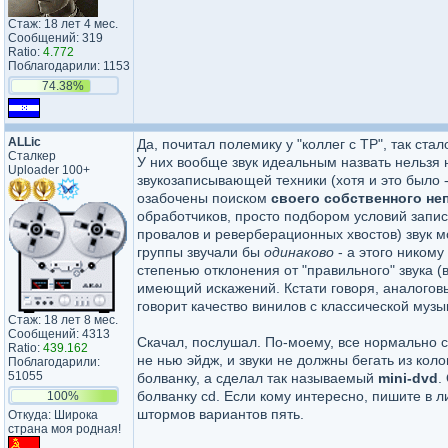
Стаж: 18 лет 4 мес.
Сообщений: 319
Ratio:
4.772
Поблагодарили: 1153
74.38%
ALLic
Да, почитал полемику у "коллег с ТР", так ста
Сталкер
У них вообще звук идеальным назвать нельзя 
Uploader 100+
звукозаписывающей техники (хотя и это было 
озабочены поиском
своего собственного не
обработчиков, просто подбором условий запис
провалов и реверберационных хвостов) звук м
группы звучали бы
одинаково
- а этого никому
степенью отклонения от "правильного" звука 
имеющий искажений. Кстати говоря, аналогов
говорит качество винилов с классической музы
Стаж: 18 лет 8 мес.
Сообщений: 4313
Скачал, послушал. По-моему, все нормально со
Ratio:
439.162
не нью эйдж, и звуки не должны бегать из колон
Поблагодарили:
51055
болванку, а сделал так называемый
mini-dvd
.
болванку cd. Если кому интересно, пишите в ли
100%
штормов вариантов пять.
Откуда: Широка
страна моя родная!