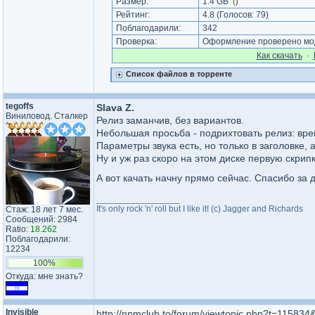
Размер:
1.4 GB
(
)
Рейтинг:
4.8
(Голосов:
79
)
Поблагодарили:
342
Проверка:
Оформление проверено мод
Как cкачать
·
Список файлов в торренте
tegoffs
Slava Z.
Виниловод. Сталкер
Релиз заманчив, без вариантов.
Небольшая просьба - подрихтовать релиз: вре
Параметры звука есть, но только в заголовке, 
Ну и уж раз скоро на этом диске первую скрип
А вот качать начну прямо сейчас. Спасибо за
_________________
It's only rock 'n' roll but I like it! (c) Jagger and Richards
Стаж: 18 лет 7 мес.
Сообщений: 2984
Ratio:
18.262
Поблагодарили:
12234
100%
Откуда: мне знать?
Invisible
http://nnmclub.to/forum/viewtopic.php?t=11583