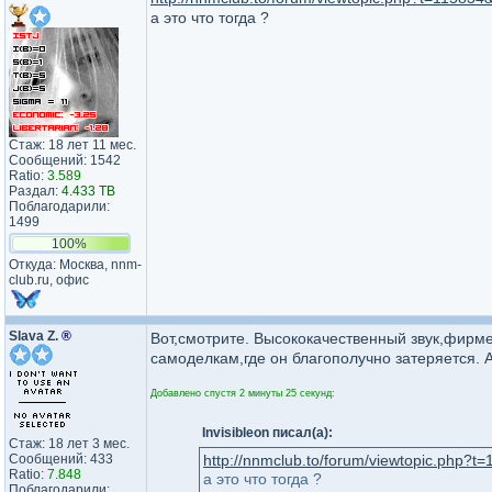
а это что тогда ?
Стаж: 18 лет 11 мес.
Сообщений: 1542
Ratio:
3.589
Раздал:
4.433 TB
Поблагодарили:
1499
100%
Откуда: Москва, nnm-
club.ru, офис
Slava Z.
®
Вот,смотрите. Высококачественный звук,фирм
самоделкам,где он благополучно затеряется. 
Добавлено спустя 2 минуты 25 секунд:
Invisibleon писал(а):
Стаж: 18 лет 3 мес.
Сообщений: 433
http://nnmclub.to/forum/viewtopic.php?
Ratio:
7.848
а это что тогда ?
Поблагодарили: