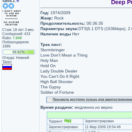
Slava Z.
®
Deep Pu
Год:
1974/2009
Жанр:
Rock
Продолжительность:
00:36:35
Параметры звука:
DTS|5.1 DTS (1536kbps), 2
Стаж: 18 лет 3 мес.
Наличие воды
Нет
Сообщений: 433
Ratio:
7.848
Поблагодарили:
Трек лист:
1986
Stormbringer
98.82%
Love Don't Mean a Thing
Откуда: Нижний
Holy Man
Тагил
Hold On
Lady Double Dealer
You Can't Do It Right
High Ball Shooter
The Gypsy
Soldier of Fortune
Просмотр доступен только для зарегистрирова
Время раздачи:
медленно,но верно
Зарегистрирован
Торрент:
Зарегистрирован:
11 Мар 2009 19:54:46