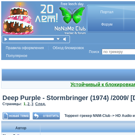
Портал
Форум
Правила оформления
Обход блокировок
Поиск :
Популярное
Устойчивый к блокировка
Deep Purple - Stormbringer (1974) /2009/
Страницы:
1
,
2
,
3
След.
Торрент-трекер NNM-Club
->
HD Audio 
Автор