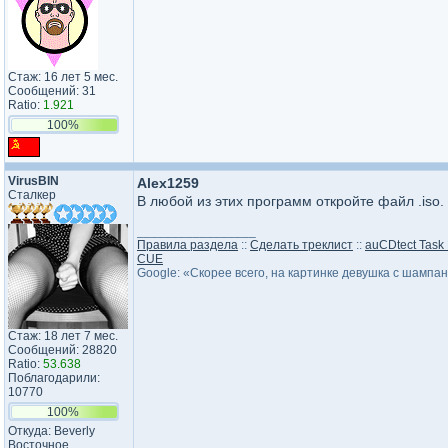
Стаж: 16 лет 5 мес.
Сообщений: 31
Ratio:
1.921
100%
VirusBIN
Alex1259
Сталкер
В любой из этих программ откройте файл .iso.
_________________
Правила раздела
::
Сделать треклист
::
auCDtect Task
CUE
Google: «Скорее всего, на картинке девушка с шампа
Стаж: 18 лет 7 мес.
Сообщений: 28820
Ratio:
53.638
Поблагодарили:
10770
100%
Откуда: Beverly
Восточное