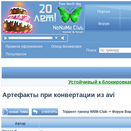
Портал
Форум
Правила оформления
Обход блокировок
Поиск :
Популярное
Устойчивый к блокировка
Артефакты при конвертации из avi
Торрент-трекер NNM-Club
->
Форум Ви
Автор