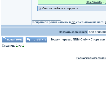
Как cкачать
·
Список файлов в торренте
_________________
Исправили релиз напиши в
ЛС
со ссылкой на него.
Показать сообщения:
Торрент-трекер NNM-Club
->
Спорт и а
Страница
1
из
1
Пользовательское соглаш