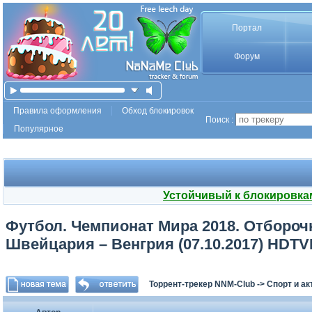
Портал
Форум
Правила оформления
Обход блокировок
Поиск :
Популярное
Устойчивый к блокировка
Футбол. Чемпионат Мира 2018. Отборочн
Швейцария – Венгрия (07.10.2017) HDTVR
Торрент-трекер NNM-Club
->
Спорт и а