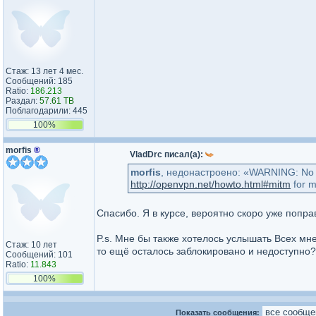
Стаж: 13 лет 4 мес.
Сообщений: 185
Ratio:
186.213
Раздал:
57.61 TB
Поблагодарили: 445
100%
morfis
®
VladDrc писал(а):
morfis
, нeдoнacтpoeнo: «WARNING: No se
http://openvpn.net/howto.html#mitm
for m
Спасибо. Я в курсе, вероятно скоро уже попра
P.s. Мне бы также хотелось услышать Всех м
Стаж: 10 лет
то ещё осталось заблокировано и недоступно?
Сообщений: 101
Ratio:
11.843
100%
Показать сообщения: