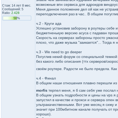
возможные впн сервиса для адроидов виндоусо
Стаж: 14 лет 8 мес.
Меня данное положение дел ой как не устраив
Сообщений: 5
Ratio:
2.428
переподключения раз в час.. В общем погуглив
50%
ч.2 - Круги ада
Успешно установив заборону в роутеры себе 
бюджетненькую версию асуса с падаван прошив
Скорость на серверах забороны просто ужасная
плохо, что даже музыка "заикается"... Тогда я 
ч.3 - We need to go deeper
Погуглив некий форум со специальной темкой 
без какого либо описания (ттх серверов/скорос
своём роутере. Радости не было предела. Как
ч.4 - Финал
В общем наши отношения плавно перешли из па
morfis
терпел меня, я б сам себя уже послал
В общем узнать подробности и цены на vps я 
запустил в качестве и прокси и сервера опен
ультракачественными. Вот уже месяц я сижу и 
значит при 100мбитном канале получать от про
хорошо).