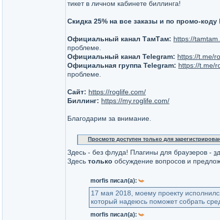
тикет в личном кабинете биллинга!
Скидка 25% на все заказы и по промо-коду
Официальный канал ТамТам:
https://tamtam
проблеме.
Официальный канал Telegram:
https://t.me/
Официальная группа Telegram:
https://t.me/
проблеме.
Сайт:
https://roglife.com/
Биллинг:
https://my.roglife.com/
Благодарим за внимание.
Просмотр доступен только для зарегистрирова
Здесь - без флуда! Плагины для браузеров -
з
Здесь
только
обсуждение вопросов и предлож
morfis писал(а):
17 мая 2018, моему проекту исполнилс
который надеюсь поможет собрать сре
morfis писал(а):