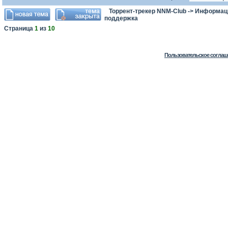
Торрент-трекер NNM-Club
->
Информаци
поддержка
Страница
1
из
10
Пользовательское соглаш