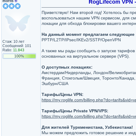
morfis
®
RogLifecom VPN 
Приветствую! Нам второй год! Хотелось бы п
воспользоваться нашим VPN сервисом, для см
локации для обхода блокировки вашего интер
На данный момент предлагаем следующие
PPTP/L2TP/IPsec/IKEv2/SSTP/OpenVPN
Стаж: 10 лет
Сообщений: 101
Ratio:
11.843
А также мы рады сообщить о запуске тарифов 
основанных на виртуальном сервере (VPS).
100%
О доступных локациях:
Амстердам/Нидерланды, Лондон/Великобритан
Франция, Стокгольм/Швеция, Торонто/Канада,
Эшбурн/США
Тарифы/Цены VPN:
https://my.roglife.com/billing.php?do=tarifs&vid=
Тарифы/Цены Private VPN/VPS:
https://my.roglife.com/billing.php?do=tarifs&vid=v
Для жителей Туркменистана, Узбекистана!
Мы можем предложить готовое решение и инди