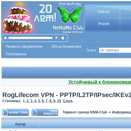
Портал
Форум
Правила оформления
Обход блокировок
Поиск :
Популярное
Устойчивый к блокировка
RogLifecom VPN - PPTP/L2TP/IPsec/IKE
Страницы:
1
,
2
,
3
,
4
,
5
,
6
,
7
,
8
,
9
,
10
След.
Торрент-трекер NNM-Club
->
Информаци
Автор