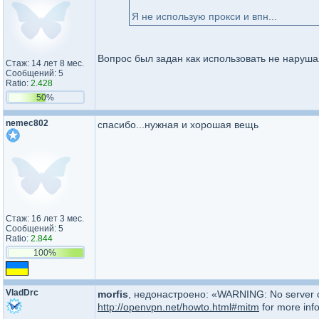
Я не использую прокси и впн...
Вопрос был задан как использовать не нарушая
Стаж: 14 лет 8 мес.
Сообщений: 5
Ratio:
2.428
50%
nemec802
спасибо...нужная и хорошая вещь
Стаж: 16 лет 3 мес.
Сообщений: 5
Ratio:
2.844
100%
VladDrc
morfis
, нeдoнacтpoeнo: «WARNING: No server cer
http://openvpn.net/howto.html#mitm
for more inf