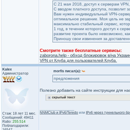
С 21 мая 2018, доступ к серверам VPN,
С вводом платного доступа, позволит 
Вам нужен индивидуальный VPN-сервер 
оптимальное решение. Моя цель не зар
максимально стабильный сервис, кото
1 год, в течении которого доступ к се
развитие проекта было невозможно, как
Приношу свои извинения за доставлен
Смотрите также бесплатные сервисы:
zaborona.help - обход блокировок в/на Украи
VPN от Клуба для пользователей Клуба.
Kalex
morfis писал(а):
Администратор
предложения
Полезно добавить на сайте инструкции для на
скрытый текст
_________________
NNMClub и IPv6/Teredo
или
IPv6 через туннельного бр
Стаж: 18 лет 11 мес.
Сообщений: 49411
Ratio:
255.514
Поблагодарили:
16547