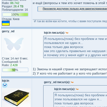
и ещё:(вопросы к тем кто хочет помочь в этой 
Ratio:
86.742
Раздал:
26.4 TB
Просмотр доступен только для зарегистрирова
Поблагодарили: 16
100%
_________________
Откуда: Киев
И так во всём как хотите, чтобы с вами поступали люд
gerry_od
lojcin писал(а):
Я пользуюсь(пока) без проблем и тем и 
пользовался не один я...
пока только два вопроса:
как это сделать правильно не нарушая 
и почему это у меня идёт а у других не
Стаж: 14 лет 8 мес.
Сообщений: 5
Ratio:
2.428
1) Законы в нашей стране не запрещают испол
50%
2) У кого что не работает а у кого что работает
lojcin
gerry_od писал(а):
lojcin писал(а):
Я пользуюсь(пока) без проблем и
этим пользовался не один я...
пока только два вопроса: