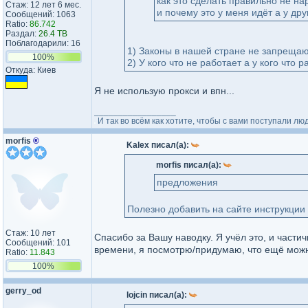
как это сделать правильно не на
Стаж: 12 лет 6 мес.
и почему это у меня идёт а у дру
Сообщений: 1063
Ratio:
86.742
Раздал:
26.4 TB
Поблагодарили: 16
1) Законы в нашей стране не запрещаю
100%
2) У кого что не работает а у кого что 
Откуда: Киев
Я не использую прокси и впн...
_________________
И так во всём как хотите, чтобы с вами поступали люд
morfis
®
Kalex писал(а):
morfis писал(а):
предложения
Полезно добавить на сайте инструкции 
Стаж: 10 лет
Спасибо за Вашу наводку. Я учёл это, и части
Сообщений: 101
времени, я посмотрю/придумаю, что ещё можн
Ratio:
11.843
100%
gerry_od
lojcin писал(а):