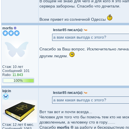
В общем не знаю для чего и для кого я это н
сервера забороны. Спасибо что дочитали.
Всем привет из солнечной Одессы
morfis
®
lestar85 писал(а):
а вам какая выгода с этого?
Спасибо за Ваш вопрос. Исключительно личная
другим людям.
Стаж: 10 лет
Сообщений: 101
Ratio:
11.843
100%
lojcin
lestar85 писал(а):
а вам какая выгода с этого?
Вот так вот и почти всегда...
Человек для того что бы помочь тем кто не мо
дозволенным, а человеку сто в гору.......
Стаж: 12 лет 6 мес.
Спасибо
morfis ®
за работу и бескорыстную по
Сообщений: 1063