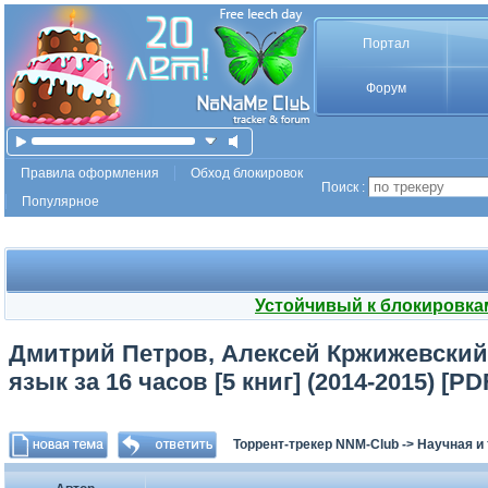
Портал
Форум
Правила оформления
Обход блокировок
Поиск :
Популярное
Устойчивый к блокировка
Дмитрий Петров, Алексей Кржижевский
язык за 16 часов [5 книг] (2014-2015) [PD
Торрент-трекер NNM-Club
->
Научная и