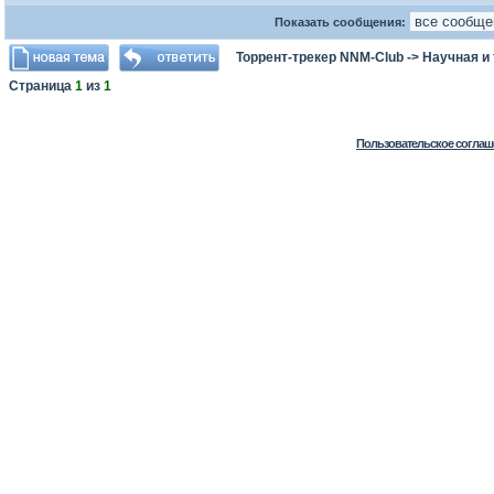
Показать сообщения:
Торрент-трекер NNM-Club
->
Научная и
Страница
1
из
1
Пользовательское соглаш