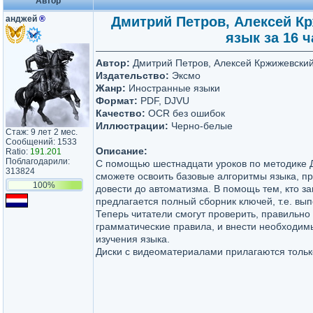
Автор
анджей
®
Дмитрий Петров, Алексей Кр
язык за 16 ч
Автор:
Дмитрий Петров, Алексей Кржижевски
Издательство:
Эксмо
Жанр:
Иностранные языки
Формат:
PDF, DJVU
Качество:
OCR без ошибок
Иллюстрации:
Черно-белые
Стаж: 9 лет 2 мес.
Сообщений: 1533
Описание:
Ratio:
191.201
Поблагодарили:
С помощью шестнадцати уроков по методике 
313824
сможете освоить базовые алгоритмы языка, пр
100%
довести до автоматизма. В помощь тем, кто з
предлагается полный сборник ключей, т.е. в
Теперь читатели смогут проверить, правильно
грамматические правила, и внести необходим
изучения языка.
Диски с видеоматериалами прилагаются тольк