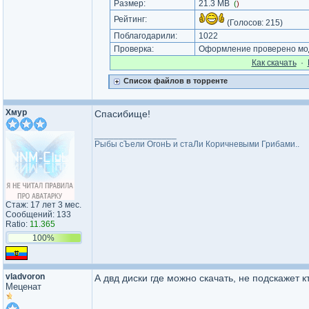
Размер:
21.3 MB
(
)
Рейтинг:
(Голосов:
215
)
Поблагодарили:
1022
Проверка:
Оформление проверено мод
Как cкачать
·
Список файлов в торренте
Хмур
Спасибище!
_________________
Рыбы сЪели ОгонЬ и стаЛи Коричневыми Грибами..
Стаж: 17 лет 3 мес.
Сообщений: 133
Ratio:
11.365
100%
vladvoron
А двд диски где можно скачать, не подскажет к
Меценат