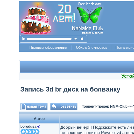
Правила оформления
Обход блокировок
Популярн
Усто
Запись 3d br диск на болванку
Торрент-трекер NNM-Club
->
Автор
borodusa
®
Добрый вечер!!! Подскажите есть ли
не воспроизводится Power dvd,а если