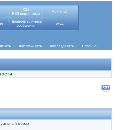
RSS
Мой Клуб
RSS новые темы
Проверить личные
ия
Вход
сообщения
 искать
Как скачивать
Как раздавать
Спасибо!
ности
туальный образ