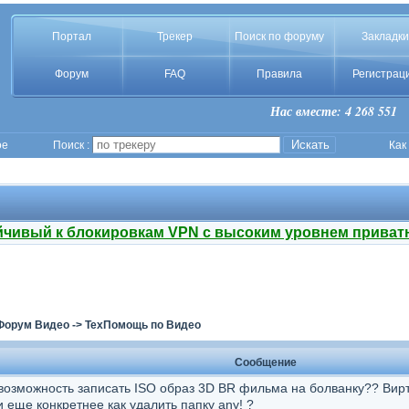
Портал
Трекер
Поиск по форуму
Закладки
Форум
FAQ
Правила
Регистрац
Нас вместе: 4 268 551
ое
Поиск :
Как
йчивый к блокировкам VPN с высоким уровнем приват
Форум Видео
->
ТехПомощь по Видео
Сообщение
 возможность записать ISO образ 3D BR фильма на болванку?? Вир
 еще конкретнее как удалить папку any! ?