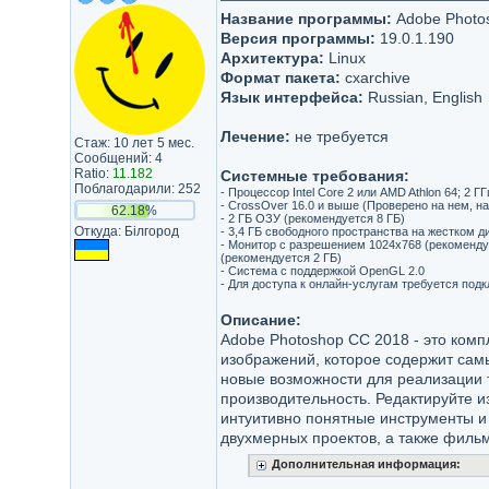
Название программы:
Adobe Photo
Версия программы:
19.0.1.190
Архитектура:
Linux
Формат пакета:
cxarchive
Язык интерфейса:
Russian, English
Лечение:
не требуется
Стаж: 10 лет 5 мес.
Сообщений: 4
Ratio:
11.182
Системные требования:
Поблагодарили: 252
- Процессор Intel Core 2 или AMD Athlon 64; 2 
- CrossOver 16.0 и выше (Проверено на нем, н
62.18%
- 2 ГБ ОЗУ (рекомендуется 8 ГБ)
Откуда: Білгород
- 3,4 ГБ свободного пространства на жестком д
- Монитор с разрешением 1024x768 (рекомендуе
(рекомендуется 2 ГБ)
- Система с поддержкой OpenGL 2.0
- Для доступа к онлайн-услугам требуется под
Описание:
Adobe Photoshop CC 2018 - это ком
изображений, которое содержит сам
новые возможности для реализации 
производительность. Редактируйте и
интуитивно понятные инструменты и
двухмерных проектов, а также фильм
Дополнительная информация: