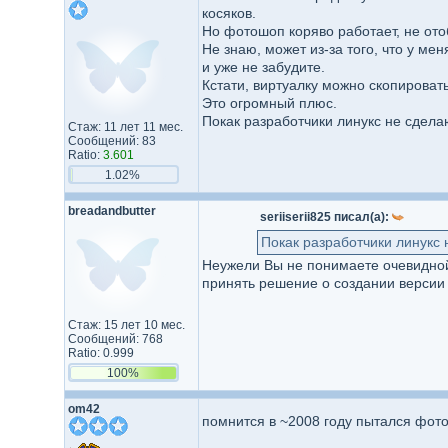
косяков.
Но фотошоп коряво работает, не ото
Не знаю, может из-за того, что у ме
и уже не забудите.
Кстати, виртуалку можно скопировать
Это огромный плюс.
Покак разработчики линукс не сдела
Стаж: 11 лет 11 мес.
Сообщений: 83
Ratio:
3.601
1.02%
breadandbutter
seriiserii825 писал(а):
Покак разработчики линукс 
Неужели Вы не понимаете очевидной
принять решение о создании версии д
Стаж: 15 лет 10 мес.
Сообщений: 768
Ratio: 0.999
100%
om42
помнится в ~2008 году пытался фотош