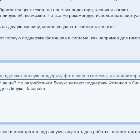
бражается цвет текста на панелях редактора, клавиши лагают.
ня линукс 64, возможно. Но все же рекомендую использовать виртуал
 на другую машину, можно создавать снимки как в гите.
ют полную поддержку фотошопа в системе, как например для гимпа
не сделают полную поддержку фотошопа в системе, как например д
 вещи? Не разработчики Линукс делают поддержку Фотошоп в Лину
ля Линукс. :facepalm:
оп и илюстратор под линуху запустить для работы.. в итоге так н