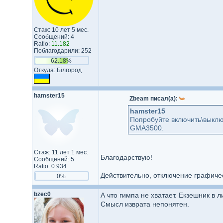
Стаж: 10 лет 5 мес.
Сообщений: 4
Ratio:
11.182
Поблагодарили: 252
62.18%
Откуда: Білгород
hamster15
Zbeam писал(а):
hamster15
Попробуйте включить\выключ
GMA3500.
Стаж: 11 лет 1 мес.
Благодарствую!
Сообщений: 5
Ratio: 0.934
Действительно, отключение графиче
0%
bzec0
А что гимпа не хватает. Екзешник в л
Смысл изврата непонятен.