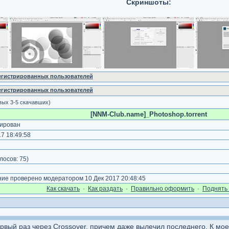
Скриншоты:
регистрированных пользователей
регистрированных пользователей
вых 3-5 скачавших)
[NNM-Club.name]_Photoshop.torrent
ирован
7 18:49:58
)
лосов:
75
)
е проверено модератором 10 Дек 2017 20:48:45
Как cкачать
·
Как раздать
·
Правильно оформить
·
Поднять 
ервый раз через Crossover, причем даже вылечил последнего. К мо