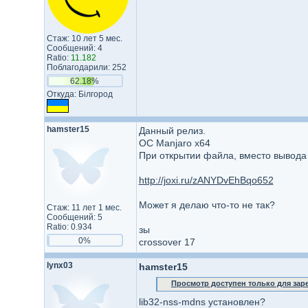
Стаж: 10 лет 5 мес.
Сообщений: 4
Ratio:
11.182
Поблагодарили: 252
62.18%
Откуда: Білгород
hamster15
Данный релиз.
ОС Manjaro x64
При открытии файла, вместо вывода к
http://joxi.ru/zANYDvEhBqo652
Может я делаю что-то не так?
Стаж: 11 лет 1 мес.
Сообщений: 5
Ratio: 0.934
зы
0%
crossover 17
lynx03
hamster15
Просмотр доступен только для за
lib32-nss-mdns установлен?