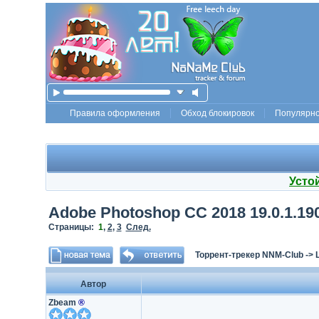
Правила оформления
Обход блокировок
Популярн
Усто
Adobe Photoshop CC 2018 19.0.1.190 
Страницы:
1
,
2
,
3
След.
Торрент-трекер NNM-Club
->
Автор
Zbeam
®