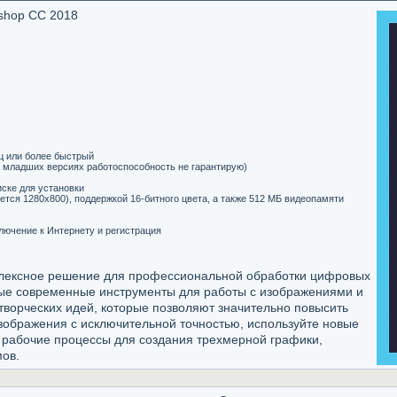
shop CC 2018
ГГц или более быстрый
а младших версиях работоспособность не гарантирую)
иске для установки
тся 1280x800), поддержкой 16-битного цвета, а также 512 МБ видеопамяти
ключение к Интернету и регистрация
плексное решение для профессиональной обработки цифровых
ые современные инструменты для работы с изображениями и
творческих идей, которые позволяют значительно повысить
зображения с исключительной точностью, используйте новые
 рабочие процессы для создания трехмерной графики,
ов.