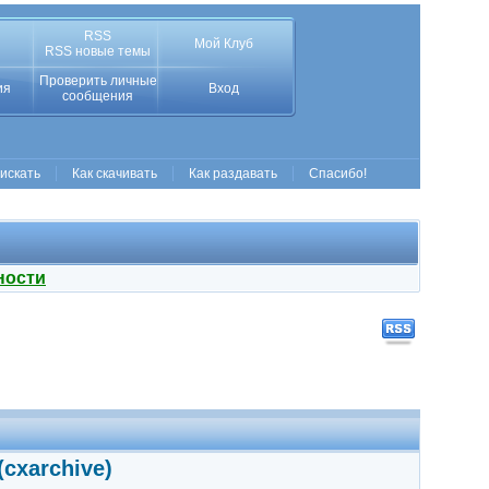
RSS
Мой Клуб
RSS новые темы
Проверить личные
ия
Вход
сообщения
 искать
Как скачивать
Как раздавать
Спасибо!
ности
(cxarchive)