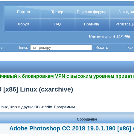
Портал
Трекер
Поиск по форуму
Закладки
Форум
FAQ
Правила
Регистрац
Нас вместе: 4 268 400
ое
Поиск :
Как
йчивый к блокировкам VPN с высоким уровнем приват
[x86] Linux (cxarchive)
Linux, Unix и другие ОС
->
*Nix. Программы
Сообщение
Adobe Photoshop CC 2018 19.0.1.190 [x86] 