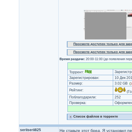
Просмотр доступен только для за
Просмотр доступен только для за
Время раздачи:
20:00-11:00 (до появления пер
Зарегистр
Торрент:
Зарегистрирован:
10 Дек 201
Размер:
3.02 GB
(
Рейтинг:
(Го
Поблагодарили:
252
Проверка:
Оформлени
Список файлов в торренте
seriiserii825
Не ставьте этот бред. Я установил п