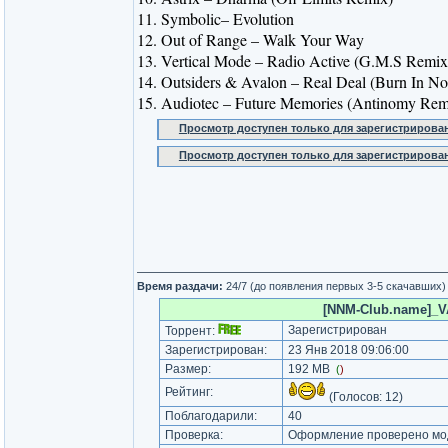
11. Symbolic– Evolution
12. Out of Range – Walk Your Way
13. Vertical Mode – Radio Active (G.M.S Remix
14. Outsiders & Avalon – Real Deal (Burn In N
15. Audiotec – Future Memories (Antinomy Rem
Просмотр доступен только для зарегистрирова
Просмотр доступен только для зарегистрирова
Время раздачи:
24/7 (до появления первых 3-5 скачавших)
[NNM-Club.name]_VA 
Зарегистрирован
Торрент:
Зарегистрирован:
23 Янв 2018 09:06:00
Размер:
192 MB
(
)
Рейтинг:
(Голосов:
12
)
Поблагодарили:
40
Проверка:
Оформление проверено мод