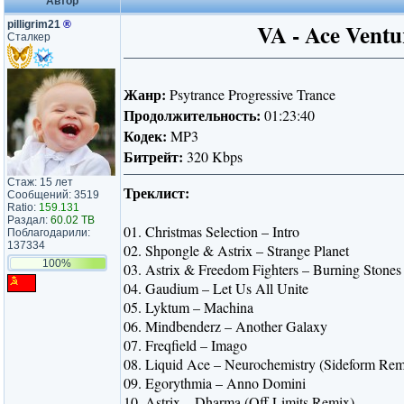
Автор
pilligrim21
®
VA - Ace Ventur
Сталкер
Жанр:
Psytrance Progressive Trance
Продолжительность:
01:23:40
Кодек:
MP3
Битрейт:
320 Kbps
Стаж: 15 лет
Треклист:
Сообщений: 3519
Ratio:
159.131
Раздал:
60.02 TB
01. Christmas Selection – Intro
Поблагодарили:
137334
02. Shpongle & Astrix – Strange Planet
100%
03. Astrix & Freedom Fighters – Burning Stones
04. Gaudium – Let Us All Unite
05. Lyktum – Machina
06. Mindbenderz – Another Galaxy
07. Freqfield – Imago
08. Liquid Ace – Neurochemistry (Sideform Rem
09. Egorythmia – Anno Domini
10. Astrix – Dharma (Off Limits Remix)