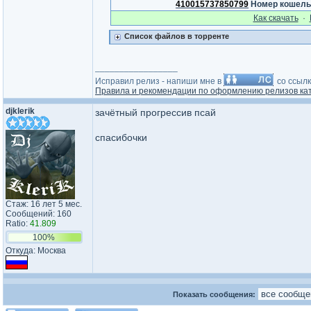
410015737850799
Номер кошель
Как cкачать
·
Список файлов в торренте
_________________
Исправил релиз - напиши мне в
со ссылк
Правила и рекомендации по оформлению релизов кат
djklerik
зачётный прогрессив псай
спасибочки
Стаж: 16 лет 5 мес.
Сообщений: 160
Ratio:
41.809
100%
Откуда: Москва
Показать сообщения: