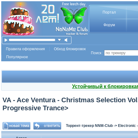
Портал
Форум
Правила оформления
Обход блокировок
Поиск :
Популярное
Устойчивый к блокировка
VA - Ace Ventura - Christmas Selection Vo
Progressive Trance>
Торрент-трекер NNM-Club
->
Electronic