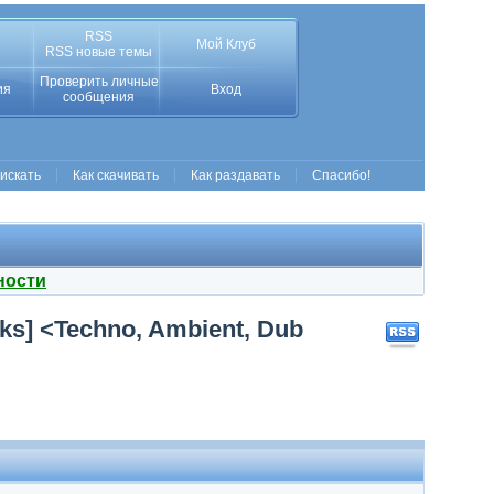
RSS
Мой Клуб
RSS новые темы
Проверить личные
ия
Вход
сообщения
 искать
Как скачивать
Как раздавать
Спасибо!
ности
cks] <Techno, Ambient, Dub