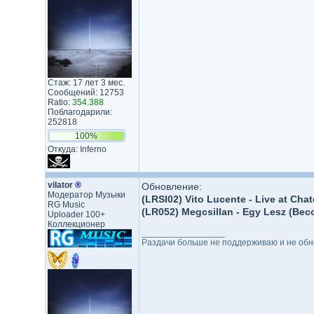
Стаж: 17 лет 3 мес.
Сообщений: 12753
Ratio:
354.388
Поблагодарили:
252818
100%
Откуда: Inferno
vilator
®
Обновление:
Модератор Музыки
(LRSI02) Vito Lucente - Live at Cha
RG Music
(LR052) Megcsillan - Egy Lesz (Bec
Uploader 100+
Коллекционер
_________________
Раздачи больше не поддерживаю и не обнов