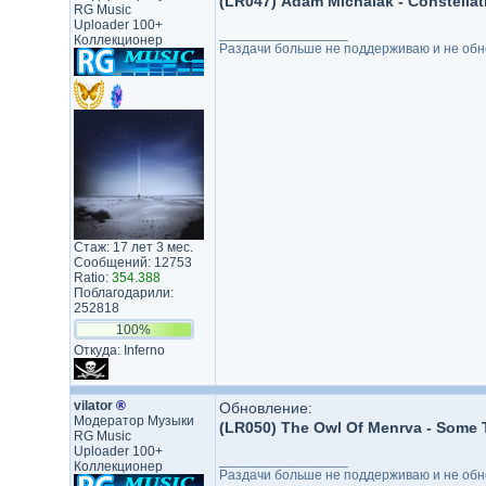
(LR047) Adam Michalak - Constellat
RG Music
Uploader 100+
_________________
Коллекционер
Раздачи больше не поддерживаю и не обнов
Стаж: 17 лет 3 мес.
Сообщений: 12753
Ratio:
354.388
Поблагодарили:
252818
100%
Откуда: Inferno
vilator
®
Обновление:
Модератор Музыки
(LR050) The Owl Of Menrva - Some T
RG Music
Uploader 100+
_________________
Коллекционер
Раздачи больше не поддерживаю и не обнов