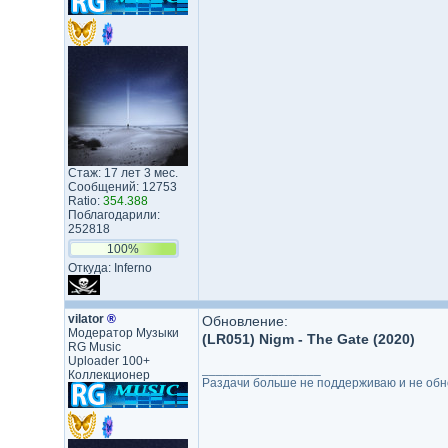
Стаж: 17 лет 3 мес.
Сообщений: 12753
Ratio:
354.388
Поблагодарили:
252818
100%
Откуда: Inferno
vilator
®
Обновление:
Модератор Музыки
(LR051) Nigm - The Gate (2020)
RG Music
Uploader 100+
_________________
Коллекционер
Раздачи больше не поддерживаю и не обнов