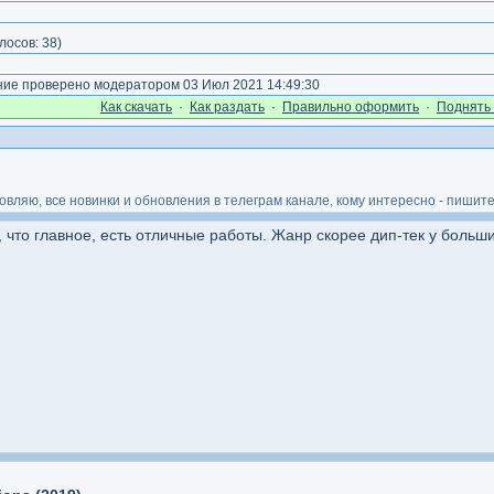
)
лосов:
38
)
е проверено модератором 03 Июл 2021 14:49:30
Как cкачать
·
Как раздать
·
Правильно оформить
·
Поднять 
ляю, все новинки и обновления в телеграм канале, кому интересно - пишите 
, что главное, есть отличные работы. Жанр скорее дип-тек у больши