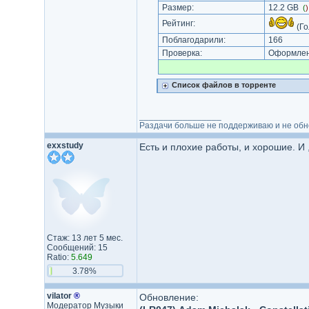
Размер:
12.2 GB
(
Рейтинг:
(Го
Поблагодарили:
166
Проверка:
Оформлени
Список файлов в торренте
_________________
Раздачи больше не поддерживаю и не обнов
exxstudy
Есть и плохие работы, и хорошие. И 
Стаж: 13 лет 5 мес.
Сообщений: 15
Ratio:
5.649
3.78%
vilator
®
Обновление:
Модератор Музыки