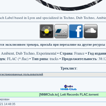
nch Label based in Lyon and specialized in Techno, Dub Techno, Ambien
тся эксклюзивом трекера, просьба при перезаливе на другие ресурс
Страна
Год издан
, Ambient, Dub Techno, Experimental •
: France •
дек
Тип рипа
Продолжительность
: FLAC (*.flac) •
: tracks •
: 38:1
Треклист
:
регистрированных пользователей
[NNMClub.to]_Lett Records FLAC.torrent
ирован
21 14:48:35