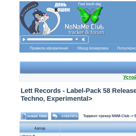
Правила оформления
Обход блокировок
Популярн
Усто
Lett Records - Label-Pack 58 Relea
Techno, Experimental>
Торрент-трекер NNM-Club
->
Автор