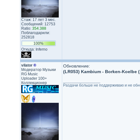
Стаж: 17 лет 3 мес.
Сообщений: 12753
Ratio:
354.388
Поблагодарили:
252818
100%
Откуда: Inferno
vilator
®
Обновление:
Модератор Музыки
(LR053) Kambium - Borken-Koelbe (
RG Music
Uploader 100+
_________________
Коллекционер
Раздачи больше не поддерживаю и не обнов