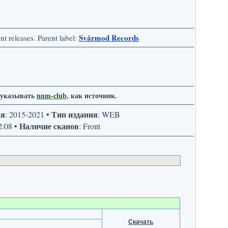
Svårmod Records
t releases. Parent label:
ы указывать
nnm-club
, как источник.
ия
Тип издания
: 2015-2021 •
: WEB
Наличие сканов
2:08 •
: Front
Скачать