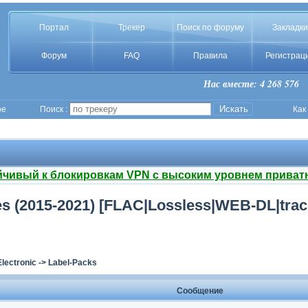
Портал
Трекер
Поиск по форуму
Закладки
Форум
FAQ
Правила
Регистрац
Нас вместе: 4 268 576
ое
Поиск :
Как
йчивый к блокировкам VPN с высоким уровнем приват
ses (2015-2021) [FLAC|Lossless|WEB-DL|tra
Electronic
->
Label-Packs
Сообщение