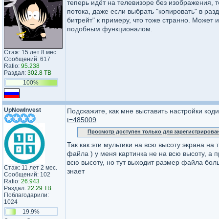
теперь идёт на телевизоре без изображения, то
потока, даже если выбрать "копировать" в ра
битрейт" к примеру, что тоже странно. Может 
подобным функционалом.
Стаж: 15 лет 8 мес.
Сообщений: 617
Ratio:
95.238
Раздал:
302.8 TB
100%
UpNowInvest
Подскажите, как мне выставить настройки коди
t=485009
Просмотр доступен только для зарегистрирова
Так как эти мультики на всю высоту экрана на 
файла ) у меня картинка не на всю высоту, а 
всю высоту, но тут выходит размер файла боль
Стаж: 11 лет 2 мес.
знает
Сообщений: 102
Ratio:
26.943
Раздал:
22.29 TB
Поблагодарили:
1024
19.9%