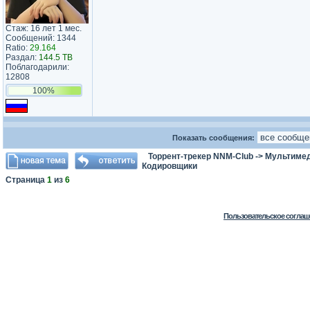
Стаж: 16 лет 1 мес.
Сообщений: 1344
Ratio:
29.164
Раздал:
144.5 TB
Поблагодарили:
12808
100%
Показать сообщения:
Торрент-трекер NNM-Club
->
Мультимед
Кодировщики
Страница
1
из
6
Пользовательское соглаш