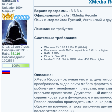
GarusLab
®
XMedia Re
RG Soft
Uploader 100+,
Версия программы:
3.6.3.4
Меценат
Официальный сайт:
XMedia Recode
Язык интерфейса:
Русский, Английский и дру
Лечение:
не требуется
Системные требования:
Стаж: 13 лет 7 мес.
Windows 7 / 8 / 8.1 / 10 / 11 (64-bit)
Сообщений: 3915
Processor: Intel / AMD compatible at 1 GHz or higher
RAM: 1 GBx
Ratio:
55.116
DirectX: DirectX 9
Поблагодарили:
Nvidia CUDA: Nvidia GPU driver 436.15 or higher
1202564
100%
Описание:
XMedia Recode - отличная утилита, цель котор
преобразовать видео почти любого формата в
мобильными телефонами, плеерами, портати
игровыми приставками. Дружественный интер
сориентироваться в функционале и возможно
Recode способна производить изменение разм
обрезку по времени, а также выполнять други
пользователю операции.