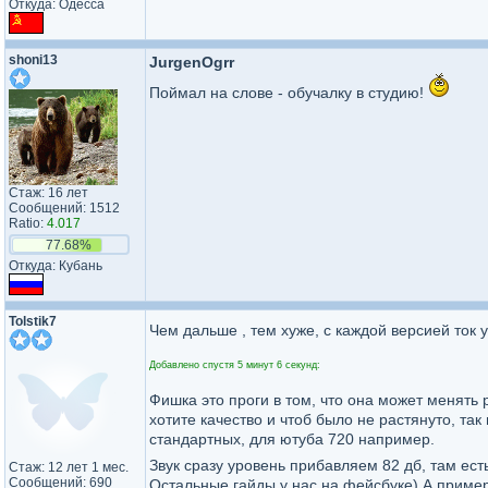
Откуда: Одесса
shoni13
JurgenOgrr
Поймал на слове - обучалку в студию!
Стаж: 16 лет
Сообщений: 1512
Ratio:
4.017
77.68%
Откуда: Кубань
Tolstik7
Чем дальше , тем хуже, с каждой версией ток
Добавлено спустя 5 минут 6 секунд:
Фишка это проги в том, что она может менять 
хотите качество и чтоб было не растянуто, та
стандартных, для ютуба 720 например.
Звук сразу уровень прибавляем 82 дб, там ес
Стаж: 12 лет 1 мес.
Сообщений: 690
Остальные гайды у нас на фейсбуке) А приме