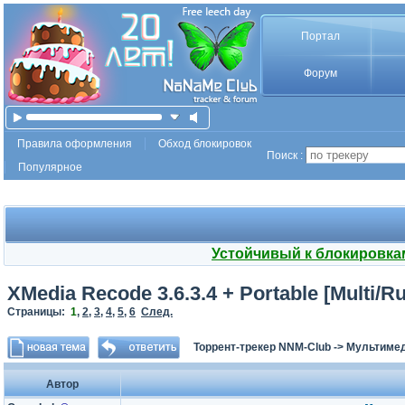
Портал
Форум
Правила оформления
Обход блокировок
Поиск :
Популярное
Устойчивый к блокировка
XMedia Recode 3.6.3.4 + Portable [Multi/
Страницы:
1
,
2
,
3
,
4
,
5
,
6
След.
Торрент-трекер NNM-Club
->
Мультимед
Автор