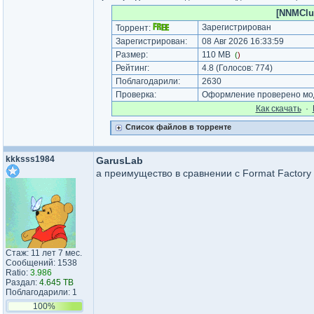
[NNMClub
Зарегистрирован
Торрент:
Зарегистрирован:
08 Авг 2026 16:33:59
Размер:
110 MB
(
)
Рейтинг:
4.8
(Голосов:
774
)
Поблагодарили:
2630
Проверка:
Оформление проверено моде
Как cкачать
·
Список файлов в торренте
kkksss1984
GarusLab
а преимущество в сравнении с Format Factory
Стаж: 11 лет 7 мес.
Сообщений: 1538
Ratio:
3.986
Раздал:
4.645 TB
Поблагодарили: 1
100%