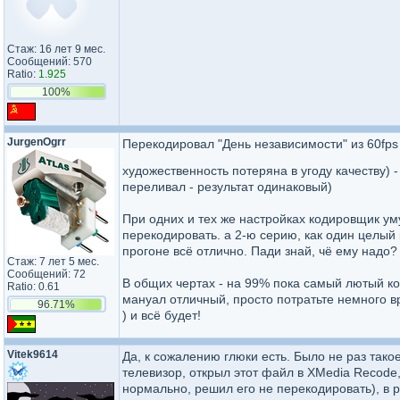
Стаж: 16 лет 9 мес.
Сообщений: 570
Ratio:
1.925
100%
JurgenOgrr
Перекодировал "День независимости" из 60fps в
художественность потеряна в угоду качеству)
переливал - результат одинаковый)
При одних и тех же настройках кодировщик ум
перекодировать. а 2-ю серию, как один целый 
прогоне всё отлично. Пади знай, чё ему надо?
Стаж: 7 лет 5 мес.
Сообщений: 72
В общих чертах - на 99% пока самый лютый к
Ratio: 0.61
мануал отличный, просто потратьте немного в
96.71%
) и всё будет!
Vitek9614
Да, к сожалению глюки есть. Было не раз так
телевизор, открыл этот файл в XMedia Recode,
нормально, решил его не перекодировать), в