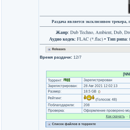
Раздача является эксклюзивом трекера, 
Жанр
: Dub Techno, Ambient, Dub, Dr
Аудио кодек
Тип рипа
: FLAC (*.flac) •
:
Releases
Продолжительноcть
: 34:50:57
Время раздачи:
12/7
[NN
Зарегистрирован
Торрент:
Зарегистрирован:
28 Авг 2021 12:02:13
Размер:
18.5 GB
(
)
Рейтинг:
(Голосов:
48
)
Поблагодарили:
208
Проверка:
Оформление проверено моде
Как cкачать
·
Список файлов в торренте