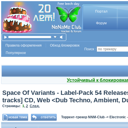
Портал
Форум
Правила оформления
Обход блокировок
Поиск :
Популярное
Устойчивый к блокировка
Space Of Variants - Label-Pack 54 Release
tracks] CD, Web <Dub Techno, Ambient, D
Страницы:
1
,
2
След.
Торрент-трекер NNM-Club
->
Electronic