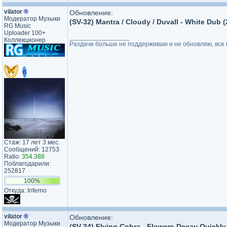
vilator
®
Обновление:
Модератор Музыки
(SV-32) Mantra / Cloudy / Duvall - White Dub 
RG Music
Uploader 100+
_________________
Коллекционер
Раздачи больше не поддерживаю и не обновляю, все н
Стаж: 17 лет 3 мес.
Сообщений: 12753
Ratio:
354.388
Поблагодарили:
252817
100%
Откуда: Inferno
vilator
®
Обновление:
Модератор Музыки
(SV-34) Flying Cobra - Flowers Decay Quickly