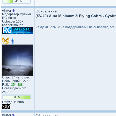
35.41%
vilator
®
Обновление:
Модератор Музыки
(SV-40) Aura Minimum & Flying Cobra - Cycle
RG Music
Uploader 100+
_________________
Коллекционер
Раздачи больше не поддерживаю и не обновляю, все н
Стаж: 17 лет 3 мес.
Сообщений: 12753
Ratio:
354.388
Поблагодарили:
252817
100%
Откуда: Inferno
vilator
®
Обновление: