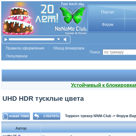
Портал
Форум
Правила оформления
Обход блокировок
Поиск :
Популярное
Устойчивый к блокировка
UHD HDR тусклые цвета
Торрент-трекер NNM-Club
->
Форум Ви
Автор