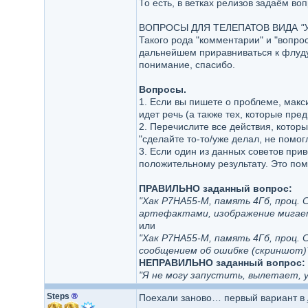
То есть, в ветках релизов задаём в
ВОПРОСЫ ДЛЯ ТЕЛЕПАТОВ ВИДА
"
Такого рода "комментарии" и "вопрос
дальнейшем приравниваться к флуд
понимание, спасибо.
Вопросы.
1. Если вы пишете о проблеме, мак
идет речь (а также тех, которые пр
2. Перечислите все действия, котор
"сделайте то-то/уже делал, не помогл
3. Если один из данных советов при
положительному результату. Это по
ПРАВИЛЬНО заданный вопрос:
"Хак P7HA55-M, память 4Гб, проц. C
артефактами, изображение мигае
или
"Хак P7HA55-M, память 4Гб, проц. C
сообщением об ошибке (скриншот)
НЕПРАВИЛЬНО заданный вопрос:
"Я не могу запустить, вылетает, у м
Steps
®
Поехали заново… первый вариант в