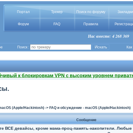
Портал
Трекер
Поиск по форуму
Закладки
Форум
FAQ
Правила
Регистрац
Нас вместе: 4 268 369
ое
Поиск :
Как
йчивый к блокировкам VPN с высоким уровнем приват
сы.
macOS (Apple/Hackintosh)
->
FAQ и обсуждение - macOS (Apple/Hackintosh)
Сообщение
те ВСЕ девайсы, кроме мама-проц-память-накопители. Любые 