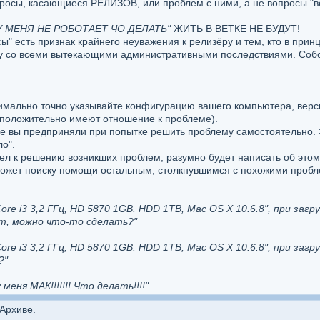
опросы, касающиеся РЕЛИЗОВ, или проблем с ними, а не вопросы "
У МЕНЯ НЕ РОБОТАЕТ ЧО ДЕЛАТЬ"
ЖИТЬ В ВЕТКЕ НЕ БУДУТ!
ы" есть признак крайнего неуважения к релизёру и тем, кто в прин
у со всеми вытекающими административными последствиями. Собс
симально точно указывайте конфигурацию вашего компьютера, верс
едположительно имеют отношение к проблеме).
ые вы предприняли при попытке решить проблему самостоятельно. 
о".
вел к решению возникших проблем, разумно будет написать об этом 
может поиску помощи остальным, столкнувшимся с похожими проб
ore i3 3,2 ГГц, HD 5870 1GB. HDD 1TB, Mac OS X 10.6.8", при заг
т, можно что-то сделать?"
ore i3 3,2 ГГц, HD 5870 1GB. HDD 1TB, Mac OS X 10.6.8", при заг
?"
еня МАК!!!!!!! Что делать!!!!"
Архиве
.