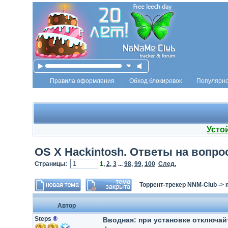
Правила оформления
Обход блокировок
Популярн
Усто
OS X Hackintosh. Ответы на вопро
Страницы:
1
,
2
,
3
...
98
,
99
,
100
След.
Торрент-трекер NNM-Club
->
Автор
Steps
®
Вводная: при установке отключай