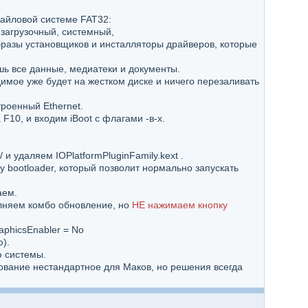
файловой системе FAT32:
, загрузочный, системный,
 образы установщиков и инсталляторы драйверов, которые
дешь все данные, медиатеки и документы.
одимое уже будет на жестком диске и ничего перезаливать
троенный Ethernet.
F10, и входим iBoot с флагами -в-х.
/ и удаляем IOPlatformPluginFamily.kext .
му bootloader, который позволит нормально запускать
аем.
олняем комбо обновление, но
НЕ нажимаем кнопку
aphicsEnabler = No
).
ю системы.
дование нестандартное для Маков, но решения всегда