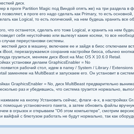
есткий диск.
р в проге Partition Magic под Виндой опять же) на три раздела в 
позволяет, в проге его надо сделать как Primary, то есть основной
делать как Logical, то есть логический, на нем будешь хранить все
ого, что останется, сделать его тоже Logical, и хранить на нем бу
 поведет себя неустойчиво или вылезут какие косяки, то все необх
в случае переустановки системы.
 жесткий диск в машину, включаем ее и зайдя в биос отключаем вс
 iBoot, перезагружаемся сохранив настройки биоса, обычно кнопка 
куда грузиться, меняем диск iBoot на Mac OS X 10.6.0 Retail.
ойках установки делаем GraphicsEnabler = No
оявится рабочий стол, идем в папку / System / Library / Extensions 
etail заменяем на MultiBeast и запускаем его. Он установит в систе
ойках GraphicsEnabler = No, диск MultiBeast предварительно выним
есколько раз и убедившись, что система грузится нормально, вып
 нажмаем на кнопку Установить сейчас, флаги -в-х, в настройках Gr
(с помощью установочного пакета, а затем обновить файлы вручную
тычем в огрызок и открываем "Об этом компьютере", смотрим верси
к и вайфай с блютузом работать не будут нормально, так как обору