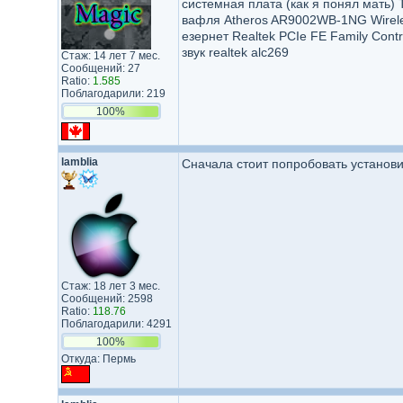
системная плата (как я понял мать) T
вафля Atheros AR9002WB-1NG Wirele
езернет Realtek PCIe FE Family Contro
звук realtek alc269
Стаж: 14 лет 7 мес.
Сообщений: 27
Ratio:
1.585
Поблагодарили: 219
100%
lamblia
Сначала стоит попробовать установить
Стаж: 18 лет 3 мес.
Сообщений: 2598
Ratio:
118.76
Поблагодарили: 4291
100%
Откуда: Пермь