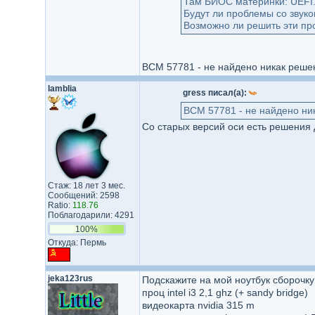
Там БИОС материнки: UEFI.
Будут ли проблемы со звуко
Возможно ли решить эти пр
BCM 57781 - не найдено никак решени
lamblia
gress писал(а):
BCM 57781 - не найдено ник
Со старых версий оси есть решения 
Стаж: 18 лет 3 мес.
Сообщений: 2598
Ratio:
118.76
Поблагодарили: 4291
100%
Откуда: Пермь
jeka123rus
Подскажите на мой ноутбук сборочку
проц intel i3 2,1 ghz (+ sandy bridge)
видеокарта nvidia 315 m