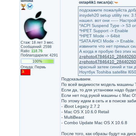
lamblia
ostap4ik1 писал(а):
подскажите пожалуйста добры
insydeh20 setup utility rev
нашел. вот они ----- Настро
*ACPI Suspend Type -> S3 on
*HPET Support -> Enable
*HPET Mode -> 64bit
*SATA AHCI Mode -> Enable.
Стаж: 18 лет 3 мес.
извините что нет прямых си
Сообщений: 2598
Ratio:
118.76
А когда я пробую без этих 
Поблагодарили: 4291
z=photo47846410_2844026
100%
z=photo47846410_2844026
красный затем синий и так
Откуда: Пермь
Ноутбук Toshiba satellite l
Подсказываем.
По всей видимости модель машины To
Если да, то для установки надо буде
Если нет под рукой машины с Mac OS
По этому идем в сеть и в поиске заб
- iBoot Legacy 2.7.2
- Mac OS X 10.6.0 Retail
- MultiBeast
- Combo Update Mac OS X 10.6.8
После того, как образы будут на ди