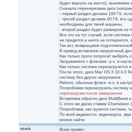
будет вернуть на место), вынимаем ж
Сначала перенарезаем диск (наприме
- первый раздел делаем 100 Гб, если 
- третий раздел делаем 50 Гб, его с
необходимы для твоей машины,
- второй раздел будет размером из т
Все это на тот случай, если система
не придется и ничто не потеряется, 
Так вот, возвращаем подготовленный
В привод вставляем загрузочный диск
Как только прога попросит выбрать от
Загружаемся с флагами -у-х, в настр
Как только система перезагрузится и п
После этого, диск Mac OS X 10.6.0 R
систему без других загрузчиков.
Reboot, обычные флаги -в-х, в настр
Попробовав перезагрузить систему н
перезагрузки после завершения
.
Вставляем обратно диск MultiBeast и
С этого же диска ставим Chameleon 
Попробовав, как грузится система, 
По всей видимости, видеокарта, зву
можно найти.
sirock
Всем привет.