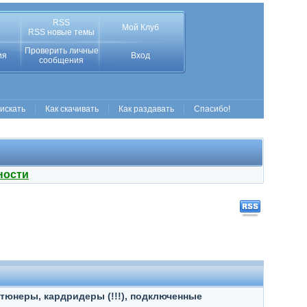
RSS
Мой Клуб
RSS новые темы
Проверить личные
ия
Вход
сообщения
 искать
Как скачивать
Как раздавать
Спасибо!
ности
тюнеры, кардридеры (!!!), подключенные