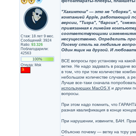
фотоаппараты-плееры, планшеты и
"Хакинтош" — это не "сборки", ч
компанией Apple, работающий под
версии, "Тигра", "барсик", "снеж
привязанная к линейке компьюте
соответствующими изменениями.
Стаж: 18 лет 9 мес.
несущественно. Определить про
Сообщений: 3924
Посему столь на любимые вопр
Ratio:
93.326
Поблагодарили:
Один ящик на другой. И любовать
42563
100%
ВСЕ вопросы про установку на какой-
Откуда: Msk
ветке. Не надо задавать в раздаче в
в том, что при том количестве комби
небольшом количестве случаев, а ре
Лучше все-таки сначала попробоват
использующих MacOS X
и другими п
вопросы.
При этом надо помнить, что ГАРАНТИ
разная квалификация в конце концов
При нарушении, извините, БАН. Пра
Объясню почему — ветку на тсру у