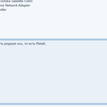
oshiba Satellite C660
ss Network Adapter
ller
 родную ось, то есть Retail.