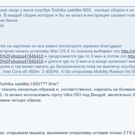
е люди у меня ноутбук Toshiba satellite l650 ..сколько сборок я не
. 3.5. В каждой сборке которую я бы не качал в инструкции сказано п
йка биоса:
ly
лок на картинки но все равно посмотрите заранее благодарю
настроек начать установку Mac OS X то сначала выбивает это
http:/
05%2Fphotos47846410
и продолжается где-то 3 мин а потом это
htt
00%2Fphotos47846410
и длится где-то 3 мин и в конце начинают ми
 далее и так может мигать до бесконечности пока не выключу но
650. Intel Core и5 450m. 2.40GHz .4 Gb оператива.Mobility Radeon hd
shiba satellite
L
650??? Или?
т скачать несколько образов и, соответственно, нарезать на болванк
, то можно использовать прогу Ultra ISO под Виндой, желательно Х
иваем четыре образа:
сках, открываем машину, вынимаем оперативку оставив только 2 Гб