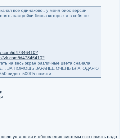
 качал все одинаково.. у меня биос версии
оменять настройки биоса которых я в себя не
/vk.com/id47846410?
p://vk.com/id47846410?
гать на весь экран различные цвета сначала
утбук.... ЗА ПОМОЩЬ ЗАРАНЕЕ ОЧЕНЬ БЛАГОДАРЮ
 5650 видео. 500ГБ памяти
и.
Р.
 (после установки и обновления системы всю память надо