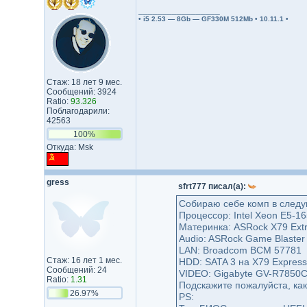
_________________
• i5 2.53 — 8Gb — GF330M 512Mb • 10.11.1 •
Стаж: 18 лет 9 мес.
Сообщений: 3924
Ratio:
93.326
Поблагодарили:
42563
100%
Откуда: Msk
gress
sfrt777 писал(а):
Собираю себе комп в след
Процессор: Intel Xeon E5-1
Материнка: ASRock X79 Extr
Audio: ASRock Game Blaster 
LAN: Broadcom BCM 57781
Стаж: 16 лет 1 мес.
HDD: SATA 3 на X79 Express
Сообщений: 24
VIDEO: Gigabyte GV-R7850
Ratio:
1.31
Подскажите пожалуйста, как
26.97%
PS: