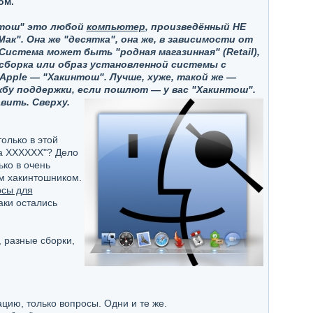
ом.
интош" это любой
компьютер
, произведённый НЕ
ак". Она же "десятка", она же, в зависимости от
. Система может быть "родная магазинная" (Retail),
 сборка или образ установленной системы с
 Apple — "Хакинтош". Лучше, хуже, такой же —
бу поддержки, если пошлют — у вас "Хакинтош".
вить. Сверху.
олько в этой
 на ХХХХХХ"? Дело
ько в очень
ым хакинтошником.
сы для
аки остались
 разные сборки,
ю, только вопросы. Одни и те же.