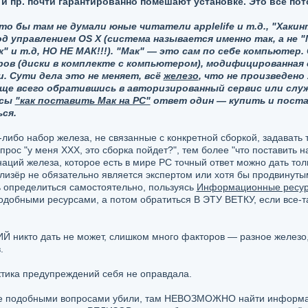
 пр. почти гарантированно помешают установке. Это все пот
то бы там не думали юные читатели applelife и т.д., "Хак
 управлением OS X (система называется именно так, а не "М
ок" и т.д, НО НЕ МАК!!!). "Мак" — это сам по себе компьютер
ров (диски в комплекте с компьютером), модифицированная
 Сути дела это не меняет, всё
железо
, что не произведено
ще всего обратившись в авторизированный сервис или служ
осы
"как поставить Мак на РС"
ответ один — купить и поста
ся.
либо набор железа, не связанные с конкретной сборкой, задавать т
опрос "у меня ХХХ, это сборка пойдет?", тем более "что поставить
наций железа, которое есть в мире РС точный ответ можно дать тол
лизёр не обязательно является экспертом или хотя бы продвинут
ь определиться самостоятельно, пользуясь
Информационные ресур
одобными ресурсами, а потом обратиться В ЭТУ ВЕТКУ, если все-т
Й никто дать не может, слишком много факторов — разное железо,
.
ктика предупреждений себя не оправдала.
же подобными вопросами убили, там НЕВОЗМОЖНО найти информаци