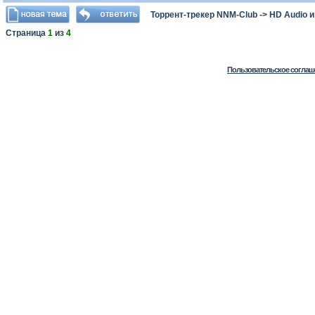
Торрент-трекер NNM-Club
->
HD Audio 
Страница
1
из
4
Пользовательское соглаш