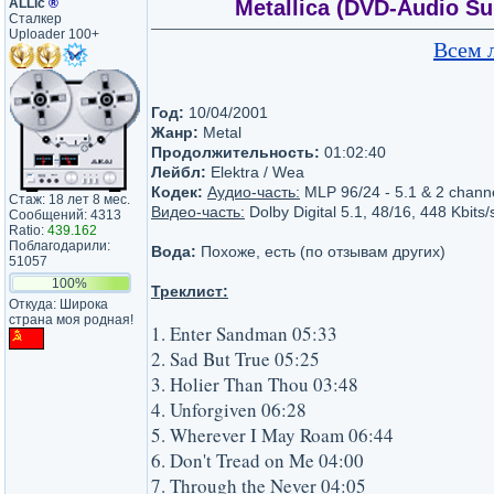
ALLic
®
Metallica (DVD-Audio S
Сталкер
Uploader 100+
Всем 
Год:
10/04/2001
Жанр:
Metal
Продолжительность:
01:02:40
Лейбл:
Elektra / Wea
Кодек:
Аудио-часть:
MLP 96/24 - 5.1 & 2 chann
Стаж: 18 лет 8 мес.
Видео-часть:
Dolby Digital 5.1, 48/16, 448 Kbits/
Сообщений: 4313
Ratio:
439.162
Поблагодарили:
Вода:
Похоже, есть (по отзывам других)
51057
100%
Треклист:
Откуда: Широка
страна моя родная!
1. Enter Sandman 05:33
2. Sad But True 05:25
3. Holier Than Thou 03:48
4. Unforgiven 06:28
5. Wherever I May Roam 06:44
6. Don't Tread on Me 04:00
7. Through the Never 04:05