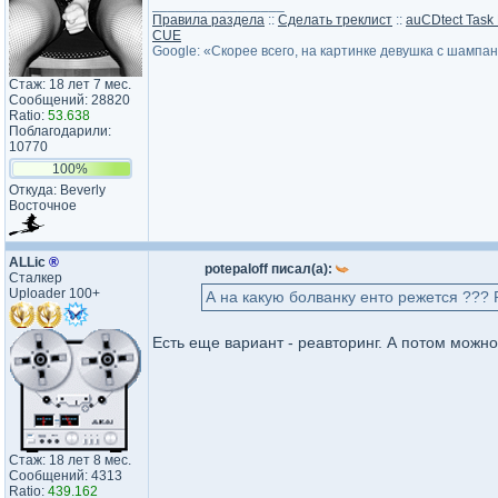
_________________
Правила раздела
::
Сделать треклист
::
auCDtect Task
CUE
Google: «Скорее всего, на картинке девушка с шампа
Стаж: 18 лет 7 мес.
Сообщений: 28820
Ratio:
53.638
Поблагодарили:
10770
100%
Откуда: Beverly
Восточное
ALLic
®
potepaloff писал(а):
Сталкер
Uploader 100+
А на какую болванку енто режется ???
Есть еще вариант - реавторинг. А потом можн
Стаж: 18 лет 8 мес.
Сообщений: 4313
Ratio:
439.162