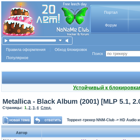
Портал
Форум
Правила оформления
Обход блокировок
Поиск :
Популярное
Устойчивый к блокировка
Metallica - Black Album (2001) [MLP 5.1, 
Страницы:
1
,
2
,
3
,
4
След.
Торрент-трекер NNM-Club
->
HD Audio 
Автор