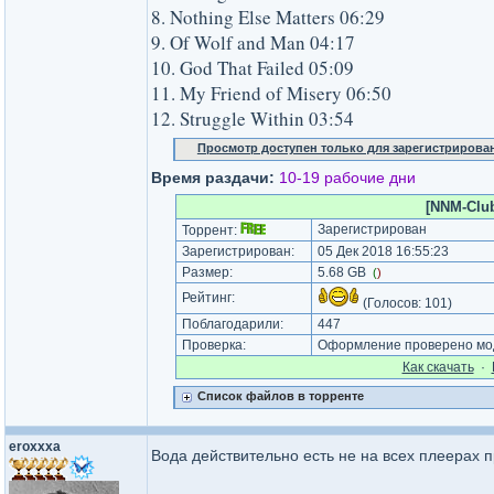
8. Nothing Else Matters 06:29
9. Of Wolf and Man 04:17
10. God That Failed 05:09
11. My Friend of Misery 06:50
12. Struggle Within 03:54
Просмотр доступен только для зарегистрирова
Время раздачи:
10-19 рабочие дни
[NNM-Club.
Зарегистрирован
Торрент:
Зарегистрирован:
05 Дек 2018 16:55:23
Размер:
5.68 GB
(
)
Рейтинг:
(Голосов:
101
)
Поблагодарили:
447
Проверка:
Оформление проверено мод
Как cкачать
·
Список файлов в торренте
eroxxxa
Вода действительно есть не на всех плеерах 