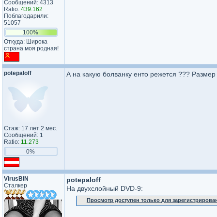
Сообщений: 4313
Ratio:
439.162
Поблагодарили:
51057
100%
Откуда: Широка
страна моя родная!
potepaloff
А на какую болванку енто режется ??? Размер
Стаж: 17 лет 2 мес.
Сообщений: 1
Ratio:
11.273
0%
VirusBIN
potepaloff
Сталкер
На двухслойный DVD-9:
Просмотр доступен только для зарегистрирова