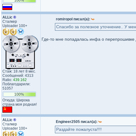
100%
ALLic
®
romiropol писал(а):
Сталкер
Uploader 100+
Спасибо за полезное уточнение.. У мен
Где-то мне попадалась инфа о перепрошивке Д
Стаж: 18 лет 8 мес.
Сообщений: 4313
Ratio:
439.162
Поблагодарили:
51057
100%
Откуда: Широка
страна моя родная!
ALLic
®
Engineer2505 писал(а):
Сталкер
Uploader 100+
Раздайте пожалуста!!!!