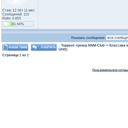
Стаж: 12 лет 11 мес.
Сообщений: 115
Ratio: 0.855
31.64%
Показать сообщения:
Торрент-трекер NNM-Club
->
Классика 
UHD)
Страница
1
из
1
Пользовательское соглаш