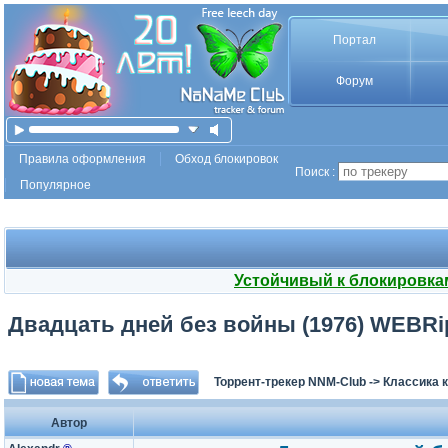
Портал
Форум
Правила оформления
Обход блокировок
Поиск :
Популярное
Устойчивый к блокировка
Двадцать дней без войны (1976) WEBRip
Торрент-трекер NNM-Club
->
Классика 
Автор