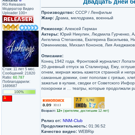
Аlехаndr
®
Двадцать дней бе
RG Releasers
Модератор Видео
Производство:
СССР / Ленфильм
Uploader 100+
Жанр:
Драма, мелодрама, военный
Режиссер:
Алексей Герман
Актеры:
Юрий Никулин, Людмила Гурченко, А
Ангелина Степанова, Екатерина Васильева, Н
Овчинникова, Михаил Кононов, Лия Ахеджако
Описание:
Конец 1942 года. Фронтовой журналист Лопати
20-дневный отпуск за Сталинград. Ему, оглу
Стаж: 11 лет 5 мес.
огнем, мирная жизнь кажется странной и неп
Сообщений: 21820
саманные домики, снег пополам с грязью, хле
Ratio:
60.787
Поблагодарили:
зажатые в кулаке, сводки от Советского Инфор
1689687
похоронки и … театры, которые продолжали раб
100%
7.7
1,782
/10
Возраст:
12+
(зрителям, достигшим 12 лет)
Релиз от:
NNM-Club
Продолжительность:
01:36:52
Качество видео:
WEBRip