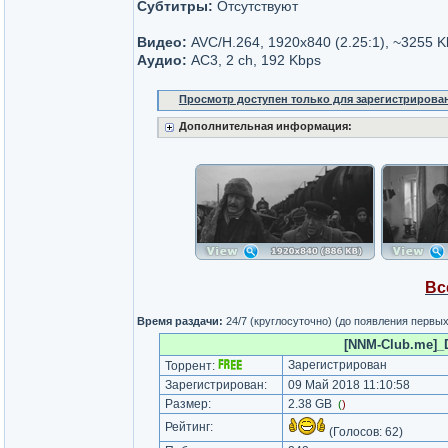
Субтитры:
Отсутствуют
Видео:
AVC/H.264, 1920x840 (2.25:1), ~3255 K
Аудио:
AC3, 2 ch, 192 Kbps
Просмотр доступен только для зарегистрирова
Дополнительная информация:
Вс
Время раздачи:
24/7 (круглосуточно) (до появления первы
[NNM-Club.me]_D
Зарегистрирован
Торрент:
Зарегистрирован:
09 Май 2018 11:10:58
Размер:
2.38 GB
(
)
Рейтинг:
(Голосов:
62
)