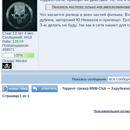
Просмотр доступен только для зарегистрирова
Что касается релиза и всех частей фильма. Вто
дубляж, авторский Ю.Немахов и оригинал. Если 
3-ю делать не буду, так как в сети нашел для
Стаж: 13 лет 4 мес.
Сообщений: 4416
Ratio:
138.04
Поблагодарили:
458071
100%
Откуда: Mordor
Показать сообщения:
Торрент-трекер NNM-Club
->
Зарубежно
Страница
1
из
1
Пользовательское соглаш