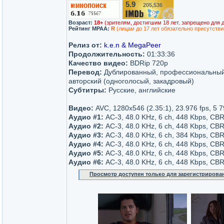
5.9
205,536
/10
Возраст:
18+
(зрителям, достигшим 18 лет. запрещено для 
Рейтинг MPAA:
R
(лицам до 17 лет обязательно присутстви
Релиз от:
k.e.n & MegaPeer
Продолжительность:
01:33:36
Качество видео:
BDRip 720p
Перевод:
Дублированный, профессиональный 
авторский (одноголосый, закадровый)
Субтитры:
Русские, английские
Видео:
AVC, 1280x546 (2.35:1), 23.976 fps, 5 79
Аудио #1:
AC-3, 48.0 KHz, 6 ch, 448 Kbps, CB
Аудио #2:
AC-3, 48.0 KHz, 6 ch, 448 Kbps, CB
Аудио #3:
AC-3, 48.0 KHz, 6 ch, 384 Kbps, CBR
Аудио #4:
AC-3, 48.0 KHz, 6 ch, 448 Kbps, CB
Аудио #5:
AC-3, 48.0 KHz, 6 ch, 448 Kbps, CB
Аудио #6:
AC-3, 48.0 KHz, 6 ch, 448 Kbps, CBR
Просмотр доступен только для зарегистрирова