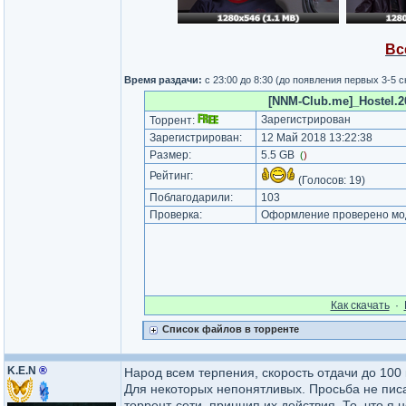
Вс
Время раздачи:
с 23:00 до 8:30 (до появления первых 3-5 
[NNM-Club.me]_Hostel.2
Зарегистрирован
Торрент:
Зарегистрирован:
12 Май 2018 13:22:38
Размер:
5.5 GB
(
)
Рейтинг:
(Голосов:
19
)
Поблагодарили:
103
Проверка:
Оформление проверено мод
Как cкачать
·
Список файлов в торренте
K.E.N
®
Народ всем терпения, скорость отдачи до 100 
Для некоторых непонятливых. Просьба не писат
торрент-сети, принцип их действия. То, что я 