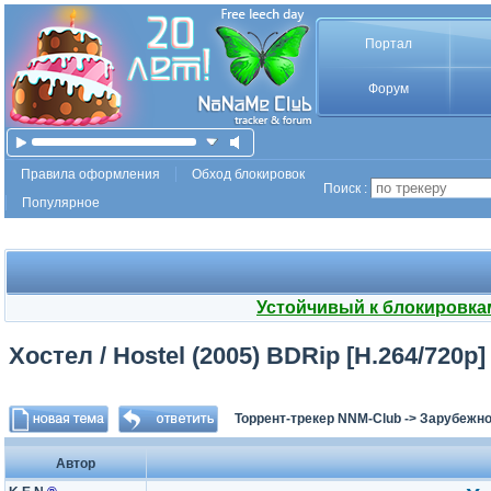
Портал
Форум
Правила оформления
Обход блокировок
Поиск :
Популярное
Устойчивый к блокировка
Хостел / Hostel (2005) BDRip [H.264/720p]
Торрент-трекер NNM-Club
->
Зарубежно
Автор