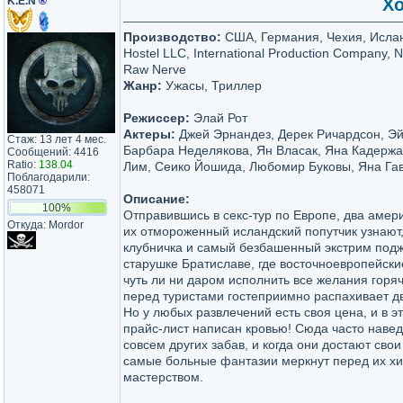
K.E.N
®
Хо
Производство:
США, Германия, Чехия, Ислан
Hostel LLC, International Production Company, N
Raw Nerve
Жанр:
Ужасы, Триллер
Режиссер:
Элай Рот
Актеры:
Джей Эрнандез, Дерек Ричардсон, Эй
Стаж: 13 лет 4 мес.
Барбара Неделякова, Ян Власак, Яна Кадерж
Сообщений: 4416
Ratio:
138.04
Лим, Сеико Йошида, Любомир Буковы, Яна Га
Поблагодарили:
458071
Описание:
100%
Отправившись в секс-тур по Европе, два амери
Откуда: Mordor
их отмороженный исландский попутчик узнают,
клубничка и самый безбашенный экстрим подж
старушке Братиславе, где восточноевропейски
чуть ли ни даром исполнить все желания горяч
перед туристами гостеприимно распахивает дв
Но у любых развлечений есть своя цена, и в э
прайс-лист написан кровью! Сюда часто нав
совсем других забав, и когда они достают сво
самые больные фантазии меркнут перед их х
мастерством.