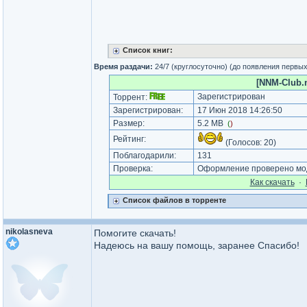
Список книг:
Время раздачи:
24/7 (круглосуточно) (до появления первы
[NNM-Club.m
Зарегистрирован
Торрент:
Зарегистрирован:
17 Июн 2018 14:26:50
Размер:
5.2 MB
(
)
Рейтинг:
(Голосов:
20
)
Поблагодарили:
131
Проверка:
Оформление проверено мод
Как cкачать
·
Список файлов в торренте
nikolasneva
Помогите скачать!
Надеюсь на вашу помощь, заранее Спасибо!