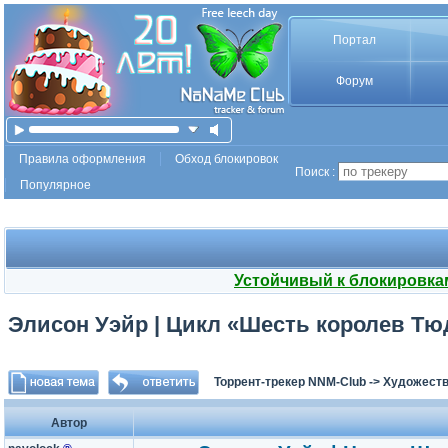
Портал
Форум
Правила оформления
Обход блокировок
Поиск :
Популярное
Устойчивый к блокировка
Элисон Уэйр | Цикл «Шесть королев Тюдо
Торрент-трекер NNM-Club
->
Художеств
Автор