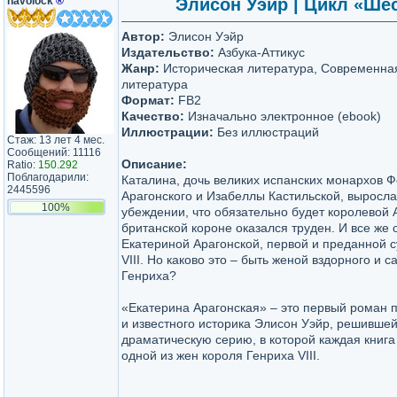
navolock
®
Элисон Уэйр | Цикл «Шес
Автор:
Элисон Уэйр
Издательство:
Азбука-Аттикус
Жанр:
Историческая литература, Современна
литература
Формат:
FB2
Качество:
Изначально электронное (ebook)
Иллюстрации:
Без иллюстраций
Стаж: 13 лет 4 мес.
Сообщений: 11116
Описание:
Ratio:
150.292
Поблагодарили:
Каталина, дочь великих испанских монархов 
2445596
Арагонского и Изабеллы Кастильской, выросла
100%
убеждении, что обязательно будет королевой А
британской короне оказался труден. И все же 
Екатериной Арагонской, первой и преданной с
VIII. Но каково это – быть женой вздорного и 
Генриха?
«Екатерина Арагонская» – это первый роман 
и известного историка Элисон Уэйр, решившей
драматическую серию, в которой каждая книг
одной из жен короля Генриха VIII.