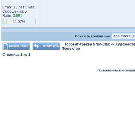
Стаж: 13 лет 5 мес.
Сообщений: 5
Ratio:
3.891
11.07%
Показать сообщения:
Торрент-трекер NNM-Club
->
Художеств
Фольклор
Страница
1
из
1
Пользовательское соглаш