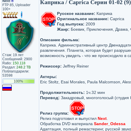
Next
®
Каприка / Caprica Серии 01-02 (9
FTP 85, Uploader
100+
Русское название:
Каприка
Оригинальное название:
Caprica
Год выпуска:
2009
Жанр:
Боевик, Приключения, Драма, 
Описание фильма:
Каприка. Административный центр Двенадцати К
развлечения. Планета, которая будет разруше
Стаж: 19 лет
возможность увидеть - что же происходило в 
Сообщений: 2900
Ratio:
150.118
Режиссер:
Jeffrey Reiner
Раздал:
248.2 TB
Поблагодарили:
53598
Актеры:
100%
Eric Stoltz, Esai Morales, Paula Malcomson, Ale
Продолжительность:
1ч.32 мин
Перевод:
Закадровый, многоголосый (студия 
Релиз группа:
Релиз подготовил и выпустил
Next
.
Обработка DVD материала
Sander_Odessa
Адаптация, полный ремастеринг, русской зву