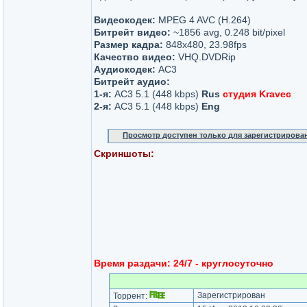
Видеокодек:
MPEG 4 AVC (H.264)
Битрейт видео:
~1856 avg, 0.248 bit/pixel
Размер кадра:
848x480, 23.98fps
Качество видео:
VHQ.DVDRip
Аудиокодек:
AC3
Битрейт аудио:
1-я:
AC3 5.1 (448 kbps)
Rus
студия Kravec
2-я:
AС3 5.1 (448 kbps)
Eng
Просмотр доступен только для зарегистрирова
Скриншоты
:
Время раздачи:
24/7 - круглосуточно
Зарегистрирован
Торрент: