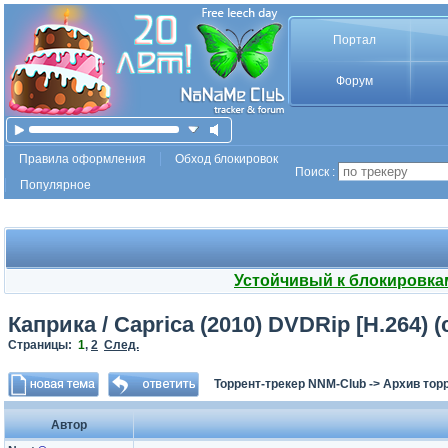
Портал
Форум
Правила оформления
Обход блокировок
Поиск :
Популярное
Устойчивый к блокировка
Каприка / Caprica (2010) DVDRip [H.264) (
Страницы:
1
,
2
След.
Торрент-трекер NNM-Club
->
Архив тор
Автор