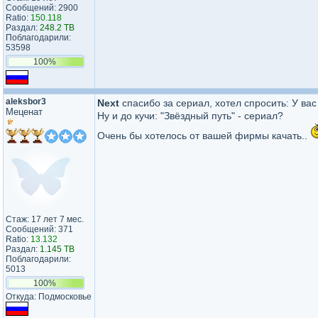
Сообщений: 2900
Ratio:
150.118
Раздал:
248.2 TB
Поблагодарили:
53598
100%
aleksbor3
Next
спасибо за сериал, хотел спросить: У вас
Меценат
Ну и до кучи: "Звёздный путь" - сериал?
Очень бы хотелось от вашей фирмы качать..
Стаж: 17 лет 7 мес.
Сообщений: 371
Ratio:
13.132
Раздал:
1.145 TB
Поблагодарили:
5013
100%
Откуда: Подмосковье