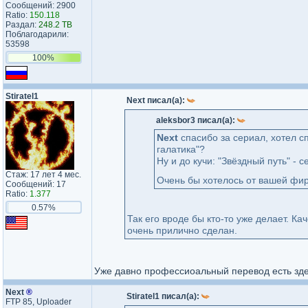
Сообщений: 2900
Ratio:
150.118
Раздал:
248.2 TB
Поблагодарили:
53598
100%
Stiratel1
Next писал(а):
aleksbor3 писал(а):
Next
спасибо за сериал, хотел сп
галатика"?
Ну и до кучи: "Звёздный путь" - 
Стаж: 17 лет 4 мес.
Очень бы хотелось от вашей фир
Сообщений: 17
Ratio:
1.377
0.57%
Так его вроде бы кто-то уже делает. Ка
очень прилично сделан.
Уже давно профессиоальный перевод есть зд
Next
®
Stiratel1 писал(а):
FTP 85, Uploader