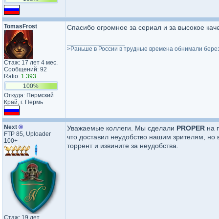
TomasFrost
Спасибо огромное за сериал и за высокое каче
_________________
>Раньше в России в трудные времена обнимали березку
Стаж: 17 лет 4 мес.
Сообщений: 92
Ratio:
1.393
100%
Откуда: Пермский
Край, г. Пермь
Next
®
Уважаемые коллеги. Мы сделали
PROPER
на 
FTP 85, Uploader
что доставил неудобство нашим зрителям, но 
100+
торрент и извините за неудобства.
Стаж: 19 лет