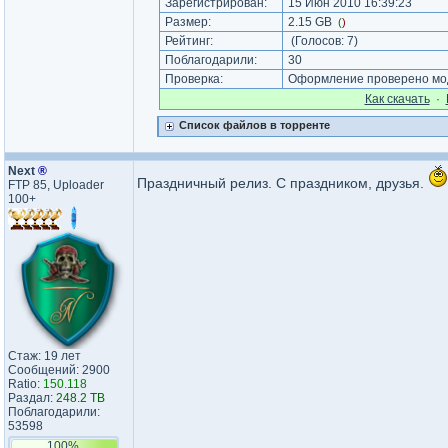
Зарегистрирован:
15 Июн 2010 16:39:23
Размер:
2.15 GB
(
)
Рейтинг:
(Голосов:
7
)
Поблагодарили:
30
Проверка:
Оформление проверено мод
Как cкачать
·
Список файлов в торренте
Next
®
Праздничный релиз. С праздником, друзья.
FTP 85, Uploader
100+
Стаж: 19 лет
Сообщений: 2900
Ratio:
150.118
Раздал:
248.2 TB
Поблагодарили:
53598
100%