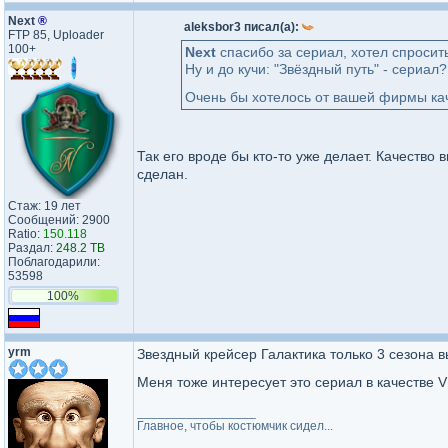
Next
®
aleksbor3 писал(а):
FTP 85, Uploader
100+
Next
спасибо за сериал, хотел спросить
Ну и до кучи: "Звёздный путь" - сериал?
Очень бы хотелось от вашей фирмы ка
Так его вроде бы кто-то уже делает. Качество 
сделан.
Стаж: 19 лет
Сообщений: 2900
Ratio:
150.118
Раздал:
248.2 TB
Поблагодарили:
53598
100%
yrm
Звездный крейсер Галактика только 3 сезона в
Меня тоже интересует это сериал в качестве 
_________________
Главное, чтобы костюмчик сидел...