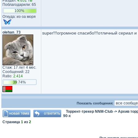
Раздал:
4.651 TB
Поблагодарили: 65
100%
Откуда: из-за моря
olehan_73
super!!!огромное спасибо!!!отличный сериал и
Стаж: 17 лет 4 мес.
Сообщений: 22
Ratio:
2.414
39.74%
Показать сообщения:
Торрент-трекер NNM-Club
->
Архив тор
90-х
Страница
1
из
2