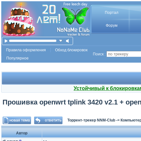
Портал
Форум
Правила оформления
Обход блокировок
Поиск :
Популярное
Устойчивый к блокировка
Прошивка openwrt tplink 3420 v2.1 + ope
Торрент-трекер NNM-Club
->
Компьютер
Автор