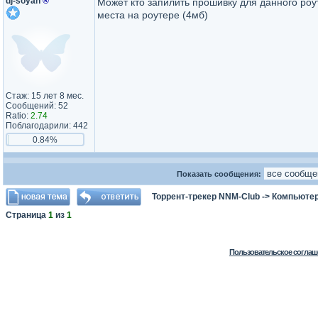
dj-soyan
®
Может кто запилить прошивку для данного роу
места на роутере (4мб)
Стаж: 15 лет 8 мес.
Сообщений: 52
Ratio:
2.74
Поблагодарили: 442
0.84%
Показать сообщения:
Торрент-трекер NNM-Club
->
Компьютер
Страница
1
из
1
Пользовательское соглаш