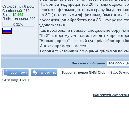
На мой взгляд процентов 20 из издающихся с
Стаж: 18 лет 6 мес.
словами, фильмов, которые сразу бы делались
Сообщений: 675
на 3D ( с хорошими эффектами, "вылетами" ) 
Ratio:
15.965
Поблагодарили: 905
последующая обработка под 3D , как результат
0.31%
удовольствия.
Как простейший пример, специально беру из н
"Вий", которому уже несколько лет и про кото
"Время первых" - свежий суперблокбастер с бо
И таких примеров масса.
Хорошего источника по оценке фильмов по кач
Показать сообщения:
Торрент-трекер NNM-Club
->
Зарубежно
Страница
1
из
1
Пользовательское соглаш