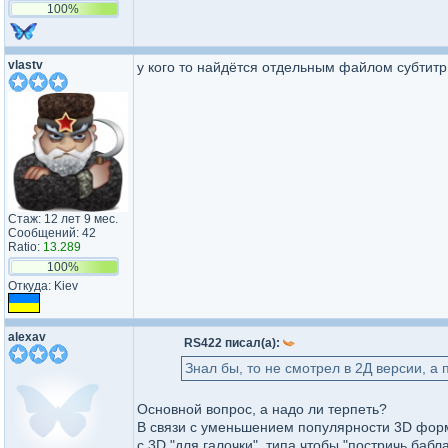
100%
vlastv
у кого то найдётся отдельным файлом субтит
Стаж: 12 лет 9 мес.
Сообщений: 42
Ratio:
13.289
100%
Откуда: Kiev
alexav
RS422 писал(а):
Знал бы, то не смотрел в 2Д версии, а
Основной вопрос, а надо ли терпеть?
В связи с уменьшением популярности 3D фор
с 3D "для галочки", типа чтобы "постричь баб