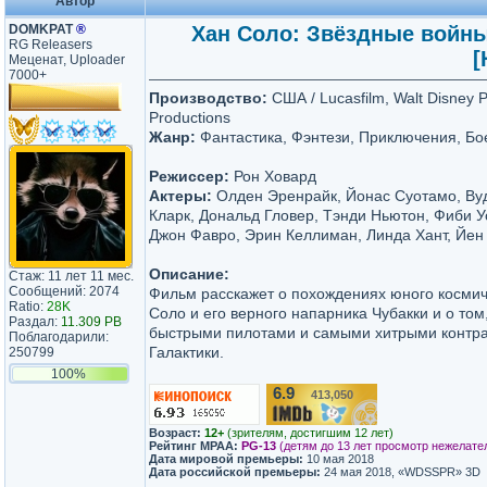
Автор
DOMKPAT
®
Хан Соло: Звёздные войны.
RG Releasers
[
Меценат, Uploader
7000+
Производство:
США / Lucasfilm, Walt Disney P
Productions
Жанр:
Фантастика, Фэнтези, Приключения, Бо
Режиссер:
Рон Ховард
Актеры:
Олден Эренрайк, Йонас Суотамо, Ву
Кларк, Дональд Гловер, Тэнди Ньютон, Фиби У
Джон Фавро, Эрин Келлиман, Линда Хант, Йен
Описание:
Стаж: 11 лет 11 мес.
Сообщений: 2074
Фильм расскажет о похождениях юного космич
Ratio:
28K
Соло и его верного напарника Чубакки и о том
Раздал:
11.309 PB
быстрыми пилотами и самыми хитрыми контр
Поблагодарили:
Галактики.
250799
100%
6.9
413,050
/10
Возраст:
12+
(зрителям, достигшим 12 лет)
Рейтинг MPAA:
PG-13
(детям до 13 лет просмотр нежелате
Дата мировой премьеры:
10 мая 2018
Дата российской премьеры:
24 мая 2018, «WDSSPR» 3D