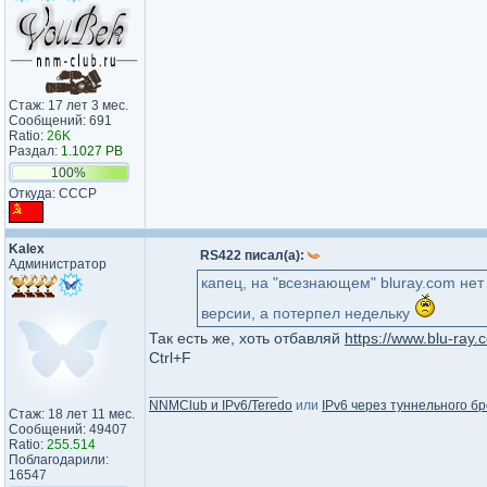
Стаж: 17 лет 3 мес.
Сообщений: 691
Ratio:
26K
Раздал:
1.1027 PB
100%
Откуда: СССР
Kalex
RS422 писал(а):
Администратор
капец, на "всезнающем" bluray.com нет
версии, а потерпел недельку
Так есть же, хоть отбавляй
https://www.blu-ray
Ctrl+F
_________________
NNMClub и IPv6/Teredo
или
IPv6 через туннельного бр
Стаж: 18 лет 11 мес.
Сообщений: 49407
Ratio:
255.514
Поблагодарили:
16547