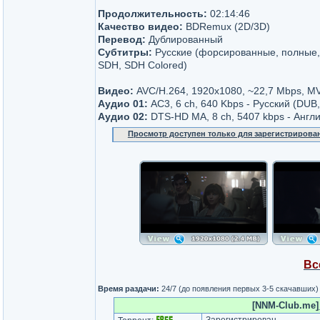
Продолжительность:
02:14:46
Качество видео:
BDRemux (2D/3D)
Перевод:
Дублированный
Субтитры:
Русские (форсированные, полные, S
SDH, SDH Colored)
Видео:
AVC/H.264, 1920x1080, ~22,7 Mbps, M
Аудио 01:
AC3, 6 ch, 640 Kbps - Русский (DUB
Аудио 02:
DTS-HD MA, 8 ch, 5407 kbps - Англ
Просмотр доступен только для зарегистрирова
Вс
Время раздачи:
24/7 (до появления первых 3-5 скачавших)
[NNM-Club.me]_