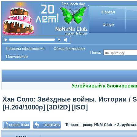
Портал
Форум
Правила оформления
Обход блокировок
Поиск :
Популярное
Устойчивый к блокировка
Хан Соло: Звёздные войны. Истории / So
[H.264/1080p] [3D/2D] [ISO]
Торрент-трекер NNM-Club
->
Зарубежно