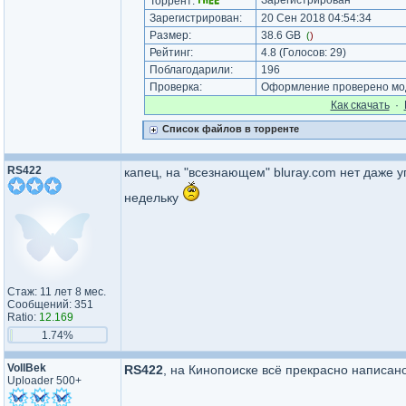
Зарегистрирован
Торрент:
Зарегистрирован:
20 Сен 2018 04:54:34
Размер:
38.6 GB
(
)
Рейтинг:
4.8
(Голосов:
29
)
Поблагодарили:
196
Проверка:
Оформление проверено мод
Как cкачать
·
Список файлов в торренте
RS422
капец, на "всезнающем" bluray.com нет даже 
недельку
Стаж: 11 лет 8 мес.
Сообщений: 351
Ratio:
12.169
1.74%
VollBek
RS422
, на Кинопоиске всё прекрасно написано
Uploader 500+