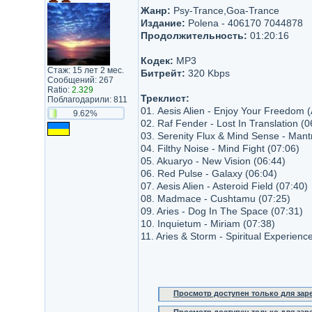
Жанр:
Psy-Trance,Goa-Trance
Издание:
Polena - 406170 7044878
Продолжительность:
01:20:16
Кодек:
MP3
Стаж: 15 лет 2 мес.
Битрейт:
320 Kbps
Сообщений: 267
Ratio:
2.329
Треклист:
Поблагодарили: 811
01. Aesis Alien - Enjoy Your Freedom 
9.62%
02. Raf Fender - Lost In Translation (0
03. Serenity Flux & Mind Sense - Mantr
04. Filthy Noise - Mind Fight (07:06)
05. Akuaryo - New Vision (06:44)
06. Red Pulse - Galaxy (06:04)
07. Aesis Alien - Asteroid Field (07:40)
08. Madmace - Cushtamu (07:25)
09. Aries - Dog In The Space (07:31)
10. Inquietum - Miriam (07:38)
11. Aries & Storm - Spiritual Experienc
Просмотр доступен только для за