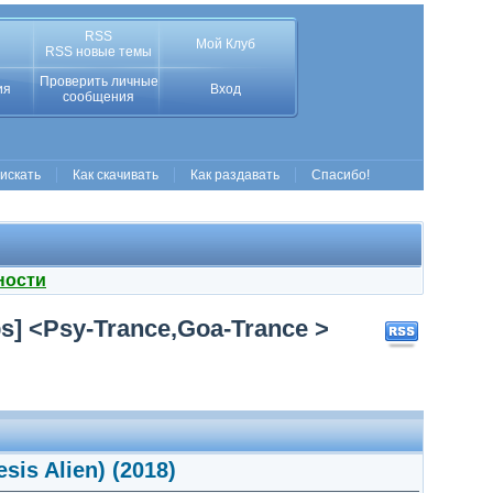
RSS
Мой Клуб
RSS новые темы
Проверить личные
ия
Вход
сообщения
 искать
Как скачивать
Как раздавать
Спасибо!
ности
bps] <Psy-Trance,Goa-Trance >
sis Alien) (2018)