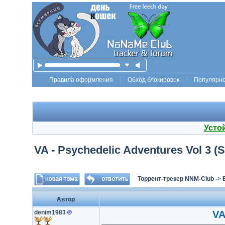
Правила оформления
Обход блокировок
Популярн
Усто
VA - Psychedelic Adventures Vol 3 (
Торрент-трекер NNM-Club
->
Автор
denim1983
®
VA