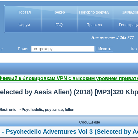
Портал
Трекер
Поиск по форуму
Закладки
Форум
FAQ
Правила
Регистрац
Нас вместе: 4 268 577
ое
Поиск :
Как
йчивый к блокировкам VPN с высоким уровнем приват
Selected by Aesis Alien) (2018) [MP3|320 K
Electronic
->
Psychedelic, psytrance, fullon
Сообщение
 - Psychedelic Adventures Vol 3 (Selected by Ae