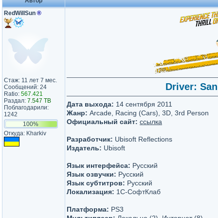
Автор
RedWillSun
®
Стаж: 11 лет 7 мес.
Driver: Sa
Сообщений: 24
Ratio:
567.421
Раздал:
7.547 TB
Дата выхода:
14 сентября 2011
Поблагодарили:
Жанр:
Arcade, Racing (Cars), 3D, 3rd Person
1242
Официальный сайт:
ссылка
100%
Откуда: Kharkiv
Разработчик:
Ubisoft Reflections
Издатель:
Ubisoft
Язык интерфейса:
Русский
Язык озвучки:
Русский
Язык субтитров:
Русский
Локализация:
1С-СофтКлаб
Платформа:
PS3