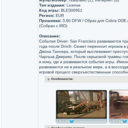
Мультиплеер:
Локально (2), Интернет (8)
Тип издания:
License
Код игры:
BLES00951
Регион:
EUR
Прошивка:
3.66 OFW / Образ для Cobra ODE
(Собран с IRD)
Описание:
События Driver: San Francisco развиваются пр
года после Driv3r. Сюжет переносит игроков в 
Джона Таннера, который выслеживает преступ
Чарльза Джерико. После серьезной травмы гл
в кому, где и развиваются события игры. Именн
развиваются не в реальном мире, а в воссоз
игровой процесс сверхъестественные способно
Особенности: