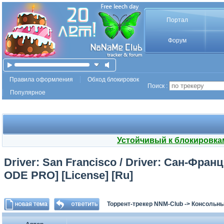
Портал
Форум
Правила оформления
Обход блокировок
Поиск :
Популярное
Устойчивый к блокировка
Driver: San Francisco / Driver: Сан-Франц
ODE PRO] [License] [Ru]
Торрент-трекер NNM-Club
->
Консольны