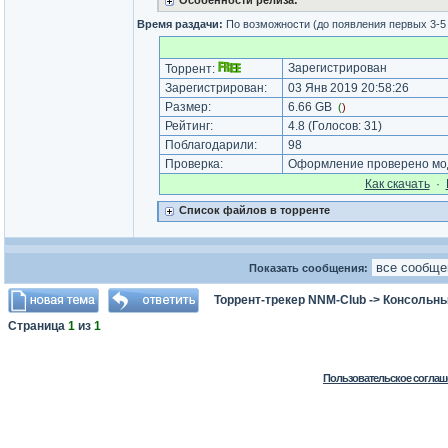
Особенности релиза:
Время раздачи:
По возможности (до появления первых 3-5
Зарегистрирован
Торрент:
Зарегистрирован:
03 Янв 2019 20:58:26
Размер:
6.66 GB
(
)
Рейтинг:
4.8
(Голосов:
31
)
Поблагодарили:
98
Проверка:
Оформление проверено мод
Как cкачать
·
Список файлов в торренте
Показать сообщения:
Торрент-трекер NNM-Club
->
Консольны
Страница
1
из
1
Пользовательское соглаш