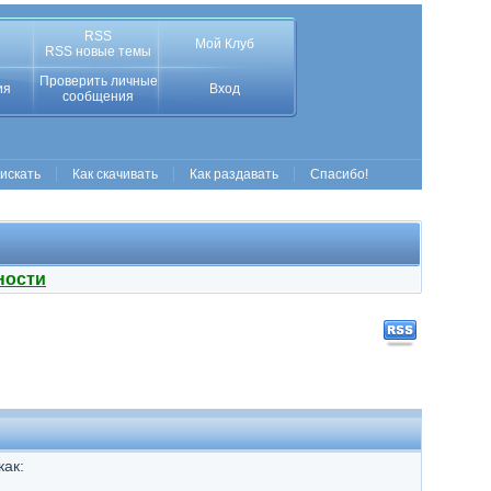
RSS
Мой Клуб
RSS новые темы
Проверить личные
ия
Вход
сообщения
 искать
Как скачивать
Как раздавать
Спасибо!
ности
как: