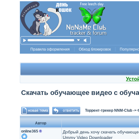
Правила оформления
Обход блокировок
Популярн
Усто
Скачать обучающее видео с обуча
Торрент-трекер NNM-Club
->
Автор
online365
®
Добрый день хочу скачать обучающее в
Ummy Video Downloader