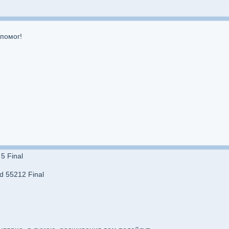
 помог!
5 Final
d 55212 Final