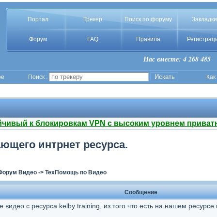
Портал
Трекер
Поиск по форуму
Закладки
Форум
FAQ
Правила
Регистрац
Нас вместе: 4 268 485
ое
Поиск :
Как
йчивый к блокировкам VPN с высоким уровнем приват
ющего интрнет ресурса.
Форум Видео
->
ТехПомощь по Видео
Сообщение
идео с ресурса kelby training, из того что есть на нашем ресурсе 