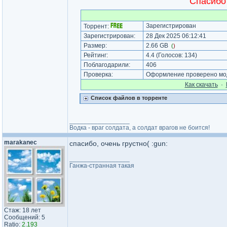
Спасибо
Зарегистрирован
Торрент:
Зарегистрирован:
28 Дек 2025 06:12:41
Размер:
2.66 GB
(
)
Рейтинг:
4.4
(Голосов:
134
)
Поблагодарили:
406
Проверка:
Оформление проверено мод
Как cкачать
·
Список файлов в торренте
_________________
Водка - враг солдата, а солдат врагов не боится!
marakanec
спасибо, очень грустно( :gun:
_________________
Ганжа-странная такая
Стаж: 18 лет
Сообщений: 5
Ratio:
2.193