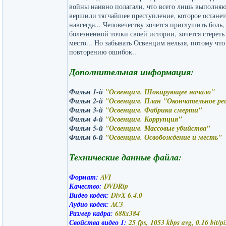
войны наивно полагали, что всего лишь выполняю
вершили тягчайшее преступление, которое останет
навсегда... Человечеству хочется приглушить боль
болезненной точки своей истории, хочется стереть
место... Но забывать Освенцим нельзя, потому что
повторению ошибок..
Дополнительная информация:
Фильм 1-й
"Освенцим. Шокирующее начало"
Фильм 2-й
"Освенцим. План "Окончательное р
Фильм 3-й
"Освенцим. Фабрика смерти"
Фильм 4-й
"Освенцим. Коррупция"
Фильм 5-й
"Освенцим. Массовые убийства"
Фильм 6-й
"Освенцим. Освобождение и месть"
Технические данные файла:
Формат:
AVI
Качество:
DVDRip
Видео кодек:
DivX 6.4.0
Аудио кодек:
AC3
Размер кадра:
688x384
Свойства видео 1:
25 fps, 1053 kbps avg, 0.16 bit/pi