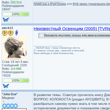
_________________
Ratio:
255.514
NNMClub и IPv6/Teredo
или
IPv6 через туннельного бр
Поблагодарили:
16547
100%
aleck13
Неизвестный Освенцим (2005) [TVRi
Просмотр доступен только для зарегистрирова
_________________
...Любой язык - лишь отраженье жеста,
А главных только два - мужской и женский;
Язык свободы и язык блаженства...
Стаж: 19 лет 6 мес.
Сообщений: 2320
Ratio:
114.989
Поблагодарили:
74028
100%
*John Doe*
В развитие темы. Советую прочитать книгу Дэ
Меценат
ВОПРОС ХОЛОКОСТА (раздел АУСШВИТЦ: В ЦЕН
разобраться самому нужно знать в том числе
историческим документам и показаниям свиде