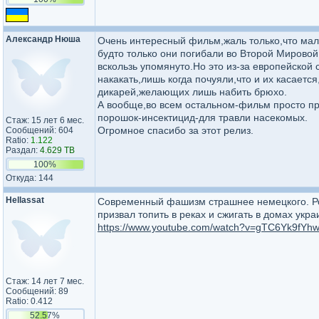
Александр Нюша
Очень интересный фильм,жаль только,что мало
будто только они погибали во Второй Мировой.
вскользь упомянуто.Но это из-за европейско
накакать,лишь когда почуяли,что и их касает
дикарей,желающих лишь набить брюхо.
А вообще,во всем остальном-фильм просто пр
порошок-инсектицид-для травли насекомых.
Стаж: 15 лет 6 мес.
Огромное спасибо за этот релиз.
Сообщений: 604
Ratio:
1.122
Раздал:
4.629 TB
100%
Откуда: 144
Hellassat
Современный фашизм страшнее немецкого. Ро
призвал топить в реках и сжигать в домах укр
https://www.youtube.com/watch?v=gTC6Yk9fYh
Стаж: 14 лет 7 мес.
Сообщений: 89
Ratio: 0.412
52.57%