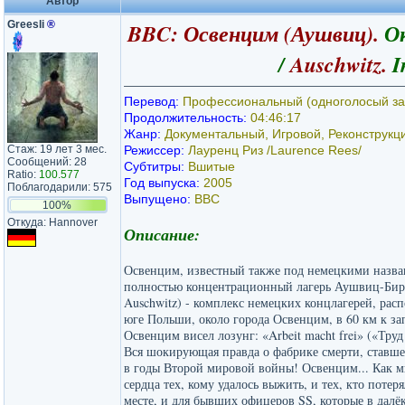
Автор
Greesli
®
BBC: Освенцим (Аушвиц).
О
/
Auschwitz.
I
Перевод:
Профессиональный (одноголосый за
Продолжительность:
04:46:17
Жанр:
Документальный, Игровой, Реконструкц
Стаж: 19 лет 3 мес.
Режиссер:
Лауренц Риз /Laurence Rees/
Сообщений: 28
Субтитры:
Вшитые
Ratio:
100.577
Год выпуска:
2005
Поблагодарили: 575
Выпущено:
ВВС
100%
Откуда: Hannover
Описание:
Освенцим, известный также под немецкими назв
полностью концентрационный лагерь Аушвиц-Бирке
Auschwitz) - комплекс немецких концлагерей, ра
юге Польши, около города Освенцим, в 60 км к за
Освенцим висел лозунг: «Arbeit macht frei» («Труд
Вся шокирующая правда о фабрике смерти, ставше
в годы Второй мировой войны! Освенцим... Как мн
сердца тех, кому удалось выжить, и тех, кто поте
месте, и для бывших офицеров SS, которые в дал