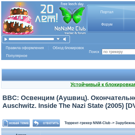
Портал
Форум
Правила оформления
Обход блокировок
Поиск :
Популярное
Устойчивый к блокировка
BBC: Освенцим (Аушвиц). Окончательное
Auschwitz. Inside The Nazi State (2005) [
Торрент-трекер NNM-Club
->
Зарубежны