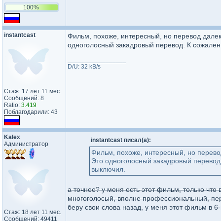
100%
instantcast
Фильм, похоже, интересный, но перевод дале
одноголосный закадровый перевод. К сожалени
_________________
D/U: 32 kB/s
Стаж: 17 лет 11 мес.
Сообщений: 8
Ratio:
3.419
Поблагодарили: 43
Kalex
instantcast писал(а):
Администратор
Фильм, похоже, интересный, но перево
Это одноголосный закадровый перевод.
выключил.
а точнее? у меня есть этот фильм, только что
многоголосый, вполне профессиональный, пе
беру свои слова назад, у меня этот фильм в 6
Стаж: 18 лет 11 мес.
Сообщений: 49411