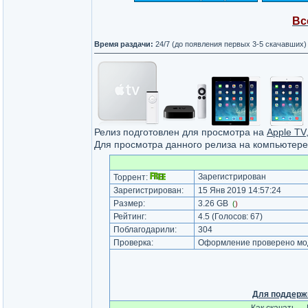
Вс
Время раздачи:
24/7 (до появления первых 3-5 скачавших)
Релиз подготовлен для просмотра на
Apple TV
Для просмотра данного релиза на компьютер
Зарегистрирован
Торрент:
Зарегистрирован:
15 Янв 2019 14:57:24
Размер:
3.26 GB
(
)
Рейтинг:
4.5
(Голосов:
67
)
Поблагодарили:
304
Проверка:
Оформление проверено мод
Для поддерж