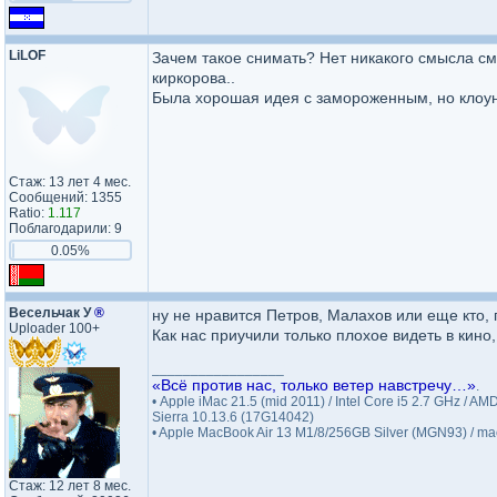
LiLOF
Зачем такое снимать? Нет никакого смысла с
киркорова..
Была хорошая идея с замороженным, но клоун с
Стаж: 13 лет 4 мес.
Сообщений: 1355
Ratio:
1.117
Поблагодарили: 9
0.05%
Весельчак У
®
ну не нравится Петров, Малахов или еще кто,
Uploader 100+
Как нас приучили только плохое видеть в кино,
_________________
«Всё против нас, только ветер навстречу…»
.
• Apple iMac 21.5 (mid 2011) / Intel Core i5 2.7 GHz 
Sierra 10.13.6 (17G14042)
• Apple MacBook Air 13 M1/8/256GB Silver (MGN93) / 
Стаж: 12 лет 8 мес.