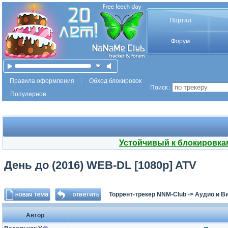
Портал
Форум
Правила оформления
Обход блокировок
Поиск :
Популярное
Устойчивый к блокировка
День до (2016) WEB-DL [1080p] ATV
Торрент-трекер NNM-Club
->
Аудио и В
Автор