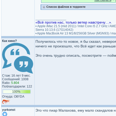
Как cкачать
·
Список файлов в торренте
_________________
«Всё против нас, только ветер навстречу…»
.
• Apple iMac 21.5 (mid 2011) / Intel Core i5 2.7 GHz 
Sierra 10.13.6 (17G14042)
• Apple MacBook Air 13 M1/8/256GB Silver (MGN93) / 
Как кино?
Получилось что-то новое, я бы сказал, неверо
ничего не произошло, что Всё идет как раньше
Это очень трудно описать, посмотрите — пой
Стаж: 16 лет 9 мес.
Сообщений: 1008
Ratio:
5.804
Поблагодарили: 122
100%
Откуда: OttYDA
yurkonst
Это что пиар Малахова, ему мало скандалов 