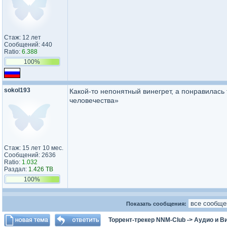
Стаж: 12 лет
Сообщений: 440
Ratio:
6.388
100%
sokol193
Какой-то непонятный винегрет, а понравилась
человечества»
Стаж: 15 лет 10 мес.
Сообщений: 2636
Ratio:
1.032
Раздал:
1.426 TB
100%
Показать сообщения:
Торрент-трекер NNM-Club
->
Аудио и В