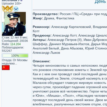
Весельчак У
®
День 
Uploader 100+
Производство:
Россия / ПЦ «Среда» при под
Жанр:
Драма, Фантастика
Режиссер:
Александр Карпиловский, Владимир
Котт
Продюсер:
Александр Котт, Александр Цекал
Стаж: 12 лет 8 мес.
Актеры:
Александр Петров (II), Иван Дубровс
Сообщений: 20036
Шаффер, Даниил Муравьев-Изотов, Дарья Мор
Ratio:
114.204
Поблагодарили:
Анатолий Белый, Дана Абызова, Юрий Стоянов
552267
Александр Лыков
100%
Откуда: От Москвы
Описание:
недалеко...
Четыре киноновеллы о самых непохожих людях
что роковое столкновение кометы с Землей про
Как и с кем они проведут свой последний ден
телеведущий на Земле, стоящий насмерть в с
Малахов обсуждает главную мировую новость
через сутки, произойдет падение огромной ко
уничтожит разом всё человечество. Герои чет
и Юля», «Мишка», «Поэт», «Наследие человеч
проведут последний день своей жизни. Двое 
влюбленных, разлученных жестоким отцом, ст