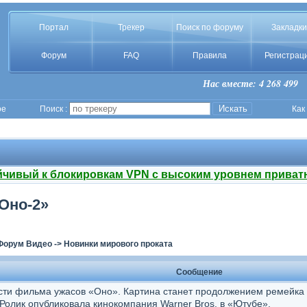
Портал
Трекер
Поиск по форуму
Закладки
Форум
FAQ
Правила
Регистрац
Нас вместе: 4 268 499
ое
Поиск :
Как
йчивый к блокировкам VPN с высоким уровнем приват
Оно-2»
Форум Видео
->
Новинки мирового проката
Сообщение
сти фильма ужасов «Оно». Картина станет продолжением ремейка
Ролик опубликовала кинокомпания Warner Bros. в «Ютубе».