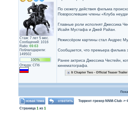
По сюжету действия фильма происход
Повзрослевшие члены «Клуба неудач
Главные роли исполнят Джессика Че
Исайя Мустафа и Джей Райан.
Стаж: 7 лет 5 мес.
Режиссёром картины стал Андрес Му
Сообщений: 1016
Ratio:
69.63
Сообщается, что премьера фильма з
Поблагодарили:
149502
100%
Ранее актриса Джессика Честейн, к
Откуда: СПб
кинематографа.
It Chapter Two - Official Teaser Trailer
Пока
Торрент-трекер NNM-Club
->
Страница
1
из
1