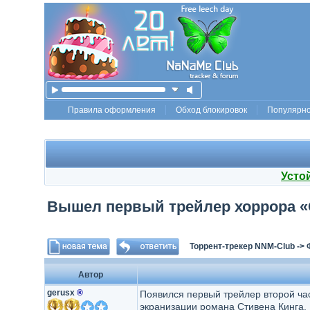
Правила оформления
Обход блокировок
Популярн
Усто
Вышел первый трейлер хоррора «
Торрент-трекер NNM-Club
->
Автор
gerusx
®
Появился первый трейлер второй ча
экранизации романа Стивена Кинга. 