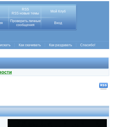
RSS
Мой Клуб
RSS новые темы
Проверить личные
ия
Вход
сообщения
 искать
Как скачивать
Как раздавать
Спасибо!
ности