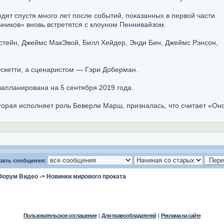
ят спустя много лет после событий, показанных в первой части.
ников» вновь встретятся с клоуном Пеннивайзом.
стейн, Джеймс МакЭвой, Билл Хейдер, Энди Бин, Джеймс Рэнсон,
скетти, а сценаристом — Гэри Доберман.
апланирована на 5 сентября 2019 года.
оторая исполняет роль Беверли Марш, призналась, что считает «О
зать сообщения:
Форум Видео
->
Новинки мирового проката
Пользовательское соглашение
|
Для правообладателей
|
Реклама на сайте