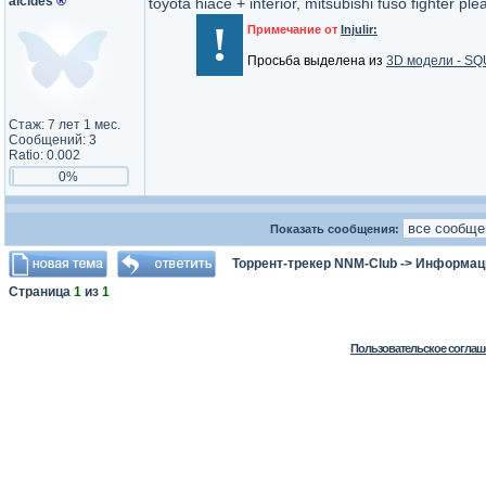
alcides
®
toyota hiace + interior, mitsubishi fuso fighter ple
!
Примечание от
Injulir:
Просьба выделена из
3D модели - SQU
Стаж: 7 лет 1 мес.
Сообщений: 3
Ratio: 0.002
0%
Показать сообщения:
Торрент-трекер NNM-Club
->
Информаци
Страница
1
из
1
Пользовательское соглаш