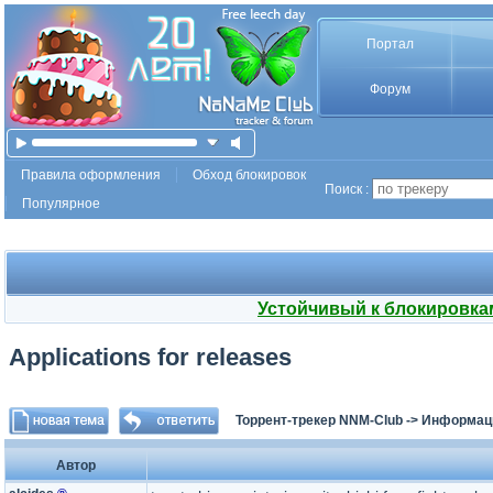
Портал
Форум
Правила оформления
Обход блокировок
Поиск :
Популярное
Устойчивый к блокировка
Applications for releases
Торрент-трекер NNM-Club
->
Информаци
Автор