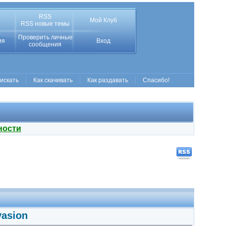
RSS
Мой Клуб
RSS новые темы
Проверить личные
ия
Вход
сообщения
 искать
Как скачивать
Как раздавать
Спасибо!
ности
vasion