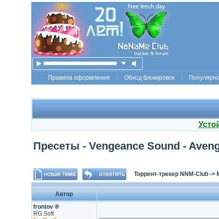
Правила оформления
Обход блокировок
Популярн
Усто
Пресеты - Vengeance Sound - Avenge
Торрент-трекер NNM-Club
->
Автор
frontov
®
RG Soft