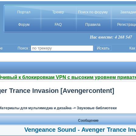
Портал
Трекер
Поиск по форуму
Закладки
Форум
FAQ
Правила
Регистрац
Нас вместе: 4 268 547
ое
Поиск :
Как
йчивый к блокировкам VPN с высоким уровнем приват
r Trance Invasion [Avengercontent]
Материалы для мультимедиа и дизайна
->
Звуковые библиотеки
Сообщение
Vengeance Sound - Avenger Trance In