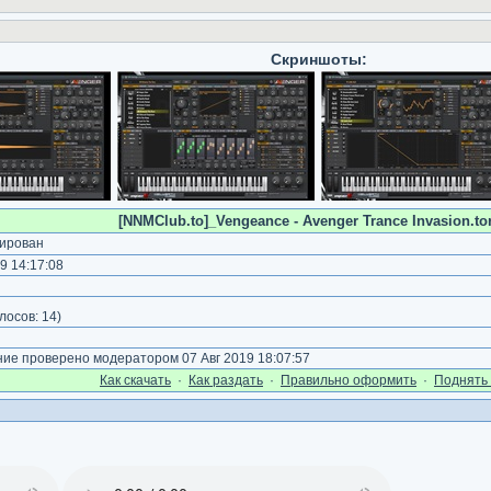
Скриншоты:
[NNMClub.to]_Vengeance - Avenger Trance Invasion.tor
ирован
9 14:17:08
лосов:
14
)
е проверено модератором 07 Авг 2019 18:07:57
Как cкачать
·
Как раздать
·
Правильно оформить
·
Поднять 