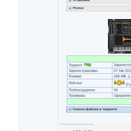
Установка:
Promo:
Зарегистр
Торрент:
Зарегистрирован:
07 Авг 201
Размер:
266 MB
(
)
Рейтинг:
(Го
Поблагодарили:
56
Проверка:
Оформлени
Список файлов в торренте
_________________