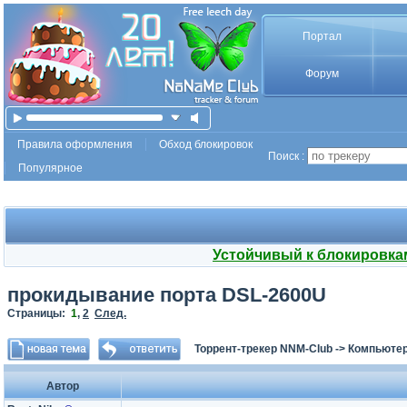
Портал
Форум
Правила оформления
Обход блокировок
Поиск :
Популярное
Устойчивый к блокировка
прокидывание порта DSL-2600U
Страницы:
1
,
2
След.
Торрент-трекер NNM-Club
->
Компьютер
Автор