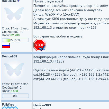
RastaNike
®
Приветствую всех!
Помогите пожалуйста прокинуть порт на моём
Делаю вроде всё как написано в мануалах.
Винда: WinXP Pro (ZverDVD)
Антивирус: KIS9 (полностью тушу его когда п
Модем автоматом раздаёт ip адресе адркс моде
192.168.1.3 в клиенте стоит порт 44128
Стаж: 17 лет 1 мес.
Сообщений: 12
Ratio:
82.289
Вот скрин настройки в модеме:
27.27%
Demon969
Конфигурация неправильная. Куда пойдет пак
192.168.1.3:44128?
Сделай разные порты (44128 и 44129) на раз
ext:(44128 44128) (tcp udp) -> 192.168.1.2:(441
ext:(44129 44129) (tcp udp) -> 192.168.1.3:(441
Стаж: 19 лет 7 мес.
Сообщений: 2
Ratio:
2.438
0%
FailWare
Demon969