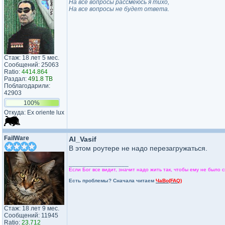
На все вопросы рассмеюсь я тихо,
На все вопросы не будет ответа.
Стаж: 18 лет 5 мес.
Сообщений: 25063
Ratio:
4414.864
Раздал:
491.8 TB
Поблагодарили:
42903
100%
Откуда: Ex oriente lux
FailWare
Al_Vasif
В этом роутере не надо перезагружаться.
_________________
Если Бог все видит, значит надо жить так, чтобы ему не было с
Есть проблемы? Сначала читаем
ЧаВо(FAQ)
Стаж: 18 лет 9 мес.
Сообщений: 11945
Ratio:
23.712