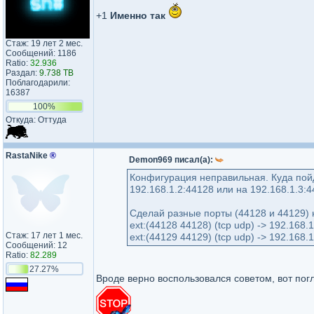
+1
Именно так
Стаж: 19 лет 2 мес.
Сообщений: 1186
Ratio:
32.936
Раздал:
9.738 TB
Поблагодарили:
16387
100%
Откуда: Оттуда
RastaNike
®
Demon969 писал(а):
Конфигурация неправильная. Куда пой
192.168.1.2:44128 или на 192.168.1.3:
Сделай разные порты (44128 и 44129) 
ext:(44128 44128) (tcp udp) -> 192.168.
Стаж: 17 лет 1 мес.
ext:(44129 44129) (tcp udp) -> 192.168.
Сообщений: 12
Ratio:
82.289
27.27%
Вроде верно воспользовался советом, вот пог