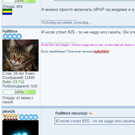
100%
Откуда: 404
А можно просто включить UPnP на модеме и в
_________________
Гололёд на земле, гололёд...
FailWare
И если стоит KIS - то не надо его гасить. Он
_________________
Если Бог все видит, значит надо жить так, чтобы ему не было с
Есть проблемы? Сначала читаем
ЧаВо(FAQ)
Стаж: 18 лет 9 мес.
Сообщений: 11945
Ratio:
23.712
Поблагодарили: 510
100%
Откуда: от мамы с
папой
piton2k
FailWare писал(а):
И если стоит KIS - то не надо его гас