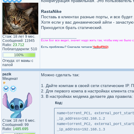
Конфигурация правильная. Это пользователь т
RastaNike
Поставь в клиентах разные порты, и все будет 
Хотя если у вас динамический айпи - зачастую
Приходится брать статический.
Стаж: 18 лет 9 мес.
_________________
Сообщений: 11945
Если Бог все видит, значит надо жить так, чтобы ему не было с
Ratio:
23.712
Есть проблемы? Сначала читаем
ЧаВо(FAQ)
Поблагодарили: 510
100%
Откуда: от мамы с
папой
pazik
Можно сделать так:
Меценат
1. Дайте компам в своей сети статические IP. 
2. Для первого компа в настройках клиента ста
3. В настройках модема делаете два правила:
Код:
name=torrent_PC1, external_port_star
_ip_address=192.168.1.2
Стаж: 18 лет 6 мес.
name=torrent_PC2, external_port_star
Сообщений: 99
Ratio:
1485.695
_ip_address=192.168.1.3