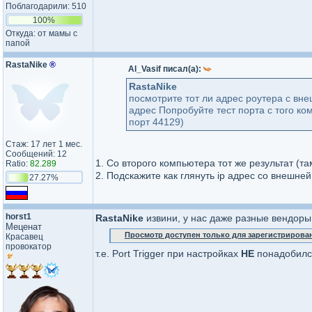
Поблагодарили: 510
100%
Откуда: от мамы с
папой
RastaNike
®
Al_Vasif писал(а):
RastaNike
посмотрите тот ли адрес роутера с внешн
адрес Попробуйте тест порта с того ком
порт 44129)
Стаж: 17 лет 1 мес.
Сообщений: 12
1. Со второго компьютера тот же результат (та
Ratio:
82.289
2. Подскажите как глянуть ip адрес со внешне
27.27%
horst1
RastaNike
извини, у нас даже разные вендоры,
Меценат
Просмотр доступен только для зарегистрирова
Красавец
провокатор
т.е. Port Trigger при настройках
НЕ
понадобилс