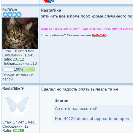
FailWare
RastaNike
оптичить все в поле порт, кроме случайного по
_________________
Если Бог все видит, значит надо жить так, чтобы ему не было с
Есть проблемы? Сначала читаем
ЧаВо(FAQ)
Стаж: 18 лет 9 мес.
Сообщений: 11945
Ratio:
23.712
Поблагодарили: 510
100%
Откуда: от мамы с
папой
RastaNike
®
Сделал но гадость опять вылезла та же:
Цитата:
An error has occurred!
Port 44128 does not appear to be open.
Стаж: 17 лет 1 мес.
Сообщений: 12
Ratio:
82.289