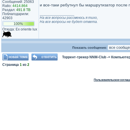
Сообщений: 25063
и все-таки ребутнул бы маршрутизатор после
Ratio:
4414.864
Раздал:
491.8 TB
_________________
Поблагодарили:
На все вопросы рассмеюсь я тихо,
42903
На все вопросы не будет ответа.
100%
Откуда: Ex oriente lux
Показать сообщения:
Торрент-трекер NNM-Club
->
Компьютер
Страница
1
из
2
Пользовательское соглаш