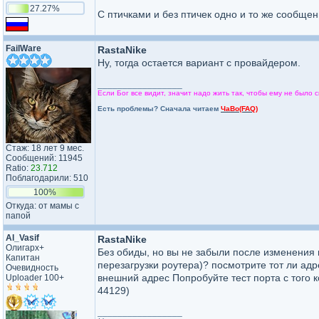
27.27%
С птичками и без птичек одно и то же сообще
FailWare
RastaNike
Ну, тогда остается вариант с провайдером.
_________________
Если Бог все видит, значит надо жить так, чтобы ему не было с
Есть проблемы? Сначала читаем
ЧаВо(FAQ)
Стаж: 18 лет 9 мес.
Сообщений: 11945
Ratio:
23.712
Поблагодарили: 510
100%
Откуда: от мамы с
папой
Al_Vasif
RastaNike
Олигарх+
Без обиды, но вы не забыли после изменения н
Капитан
перезагрузки роутера)? посмотрите тот ли адрес
Очевидность
внешний адрес Попробуйте тест порта с того к
Uploader 100+
44129)
_________________