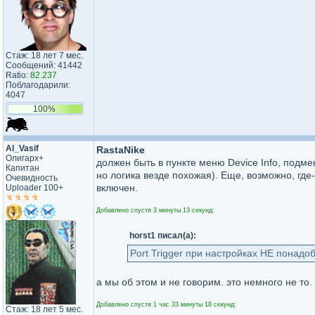
Стаж: 18 лет 7 мес.
Сообщений: 41442
Ratio:
82.237
Поблагодарили:
4047
100%
Al_Vasif
RastaNike
Олигарх+
должен быть в пункте меню Device Info, подме
Капитан
но логика везде похожая). Еще, возможно, где
Очевидность
включен.
Uploader 100+
Добавлено спустя 3 минуты 13 секунд:
horst1 писал(а):
Port Trigger при настройках НЕ понадо
а мы об этом и не говорим. это немного не то.
Добавлено спустя 1 час 33 минуты 18 секунд:
Стаж: 18 лет 5 мес.