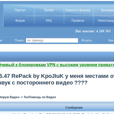
Портал
Трекер
Поиск по форуму
Закладки
Форум
FAQ
Правила
Регистрац
Нас вместе: 4 268 563
ое
Поиск :
Как
йчивый к блокировкам VPN с высоким уровнем приват
.5.47 RePack by KpoJIuK у меня местами о
вук с постороннего видео ????
Форум Видео
->
ТехПомощь по Видео
Сообщение