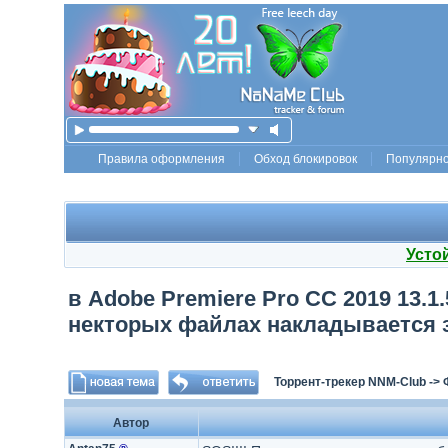
Правила оформления
Обход блокировок
Популярн
Усто
в Adobe Premiere Pro CC 2019 13.1
некторых файлах накладывается з
Торрент-трекер NNM-Club
->
Автор