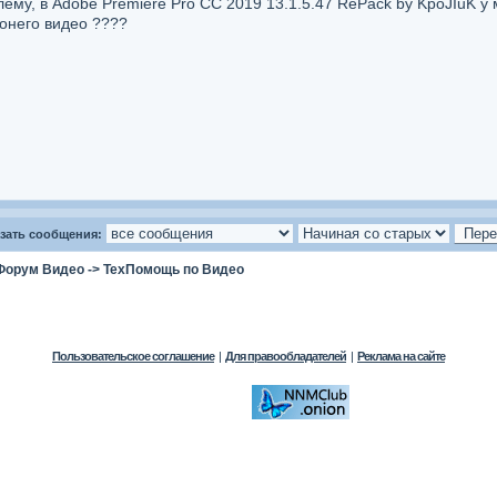
лему, в Adobe Premiere Pro CC 2019 13.1.5.47 RePack by KpoJIuK у
онего видео ????
зать сообщения:
Форум Видео
->
ТехПомощь по Видео
Пользовательское соглашение
|
Для правообладателей
|
Реклама на сайте