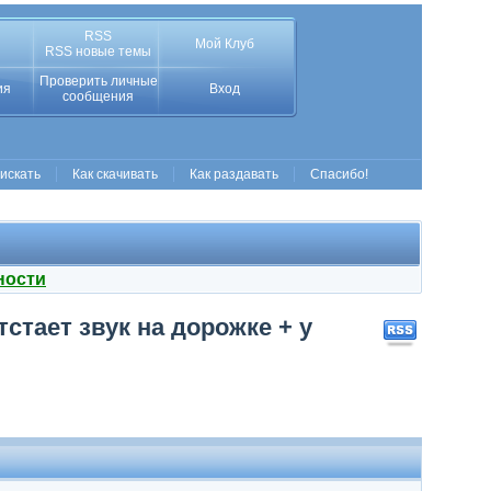
RSS
Мой Клуб
RSS новые темы
Проверить личные
ия
Вход
сообщения
 искать
Как скачивать
Как раздавать
Спасибо!
ности
тстает звук на дорожке + у