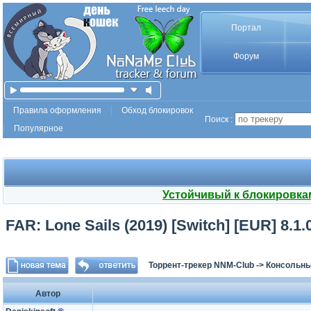
Портал
Форум
Правила оформления
Обход блокировок
Поиск :
Популярное
Устойчивый к блокировка
FAR: Lone Sails (2019) [Switch] [EUR] 8.1.
Торрент-трекер NNM-Club
->
Консольны
Автор