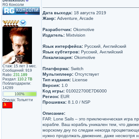
Deniskinsoft
®
RG Консоли
Дата выхода:
18 августа 2019
Жанр:
Adventure, Arcade
Разработчик:
Okomotive
Издатель:
Mixtvision
Язык интерфейса:
Русский, Английский
Язык субтитров:
Русский, Английский
Локализация:
Okomotive
Стаж: 15 лет 3 мес.
Платформа:
Switch
Сообщений: 919
Мультиплеер:
Отсутствует
Ratio:
231.189
Раздал:
110.2 TB
Тип издания:
License
Поблагодарили:
Версия:
1.0
14289
Код игры:
010022700E7D6000
100%
Регион:
EUR
Откуда: Тольятти
Прошивка:
8.1.0 / NSP
Описание:
FAR: Lone Sails – это приключенческая игра п
корабле. Ваш корабль уникален тем, что движ
морскому дну по следам некогда процветающ
нужно продолжать движение, даже несмотря н