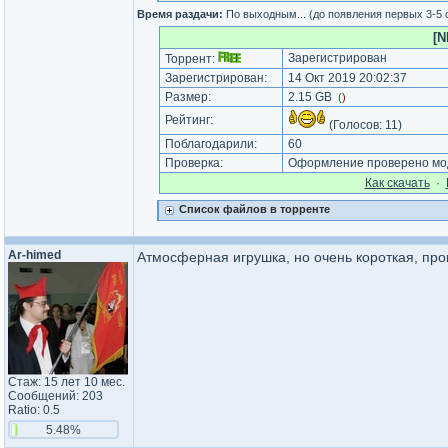
Время раздачи:
По выходным... (до появления первых 3-5
[N
Зарегистрирован
Торрент:
Зарегистрирован:
14 Окт 2019 20:02:37
Размер:
2.15 GB
(
)
Рейтинг:
(Голосов:
11
)
Поблагодарили:
60
Проверка:
Оформление проверено моде
Как cкачать
·
Список файлов в торренте
Ar-himed
Атмосферная игрушка, но очень короткая, прош
Стаж: 15 лет 10 мес.
Сообщений: 203
Ratio: 0.5
5.48%