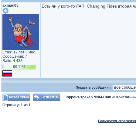
axmad05
Есть ли у кого-то FAR: Changing Tides вторая ч
Стаж: 12 лет 5 мес.
Сообщений: 7
Ratio:
4.433
99.11%
Показать сообщения:
Торрент-трекер NNM-Club
->
Консольны
Страница
1
из
1
Пользовательское соглаш