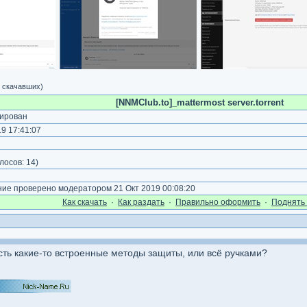
5 скачавших)
[NNMClub.to]_mattermost server.torrent
ирован
9 17:41:07
лосов:
14
)
е проверено модератором 21 Окт 2019 00:08:20
Как cкачать
·
Как раздать
·
Правильно оформить
·
Поднять 
ть какие-то встроенные методы защиты, или всё ручками?