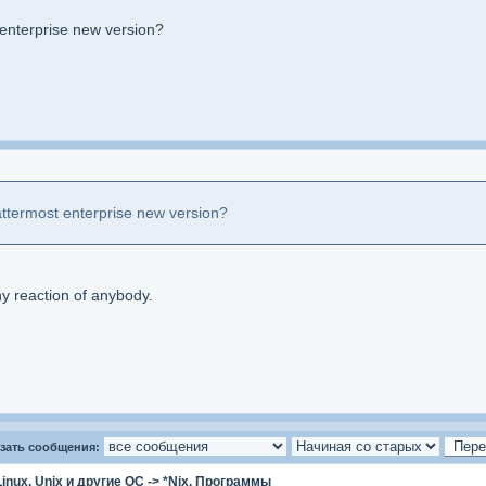
nterprise new version?
termost enterprise new version?
any reaction of anybody.
зать сообщения:
Linux, Unix и другие ОС
->
*Nix. Программы