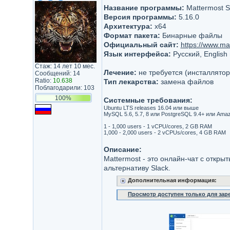
Название программы:
Mattermost S
Версия программы:
5.16.0
Архитектура:
x64
Формат пакета:
Бинарные файлы
Официальный сайт:
https://www.ma
Язык интерфейса:
Русский, English
Стаж: 14 лет 10 мес.
Лечение:
не требуется (инсталлятор
Сообщений: 14
Ratio:
10.638
Тип лекарства:
замена файлов
Поблагодарили: 103
100%
Системные требования:
Ubuntu LTS releases 16.04 или выше
MySQL 5.6, 5.7, 8 или PostgreSQL 9.4+ или Ama
1 - 1,000 users - 1 vCPU/cores, 2 GB RAM
1,000 - 2,000 users - 2 vCPUs/cores, 4 GB RAM
Описание:
Mattermost - это онлайн-чат с откр
альтернативу Slack.
Дополнительная информация:
Просмотр доступен только для за