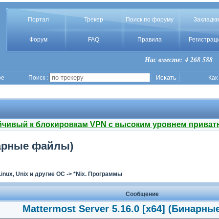
Портал
Трекер
Поиск по форуму
Закладки
Форум
FAQ
Правила
Регистрац
Нас вместе: 4 268 588
ое
Поиск :
Как
йчивый к блокировкам VPN с высоким уровнем приват
инарные файлы)
Linux, Unix и другие ОС
->
*Nix. Программы
Сообщение
Mattermost Server 5.16.0 [x64] (Бинарн