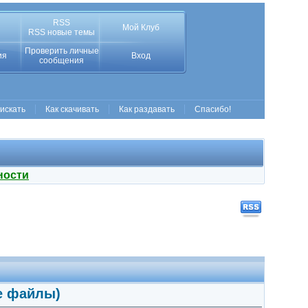
RSS
Мой Клуб
RSS новые темы
Проверить личные
ия
Вход
сообщения
 искать
Как скачивать
Как раздавать
Спасибо!
ности
ые файлы)