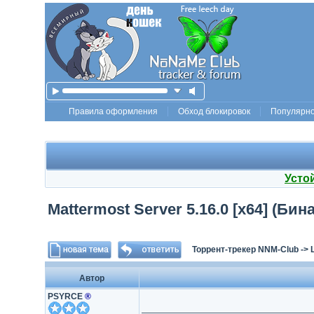
Правила оформления
Обход блокировок
Популярн
Усто
Mattermost Server 5.16.0 [x64] (Б
Торрент-трекер NNM-Club
->
Автор
PSYRCE
®