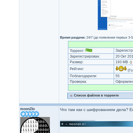
Время раздачи:
24/7 (до появления первых 3-
Зарегистр
Торрент:
Зарегистрирован:
20 Окт 201
Размер:
193 MB
(
)
Рейтинг:
(Го
Поблагодарили:
55
Проверка:
Оформлени
Список файлов в торренте
moonZlo
Что там как с шифрованием дела? Ес
_________________