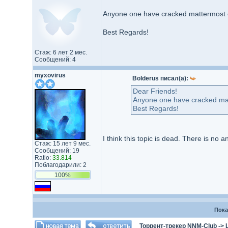
Anyone one have cracked mattermost e
Best Regards!
Стаж: 6 лет 2 мес.
Сообщений: 4
myxovirus
Bolderus писал(а):
Dear Friends!
Anyone one have cracked mat
Best Regards!
I think this topic is dead. There is no 
Стаж: 15 лет 9 мес.
Сообщений: 19
Ratio:
33.814
Поблагодарили: 2
100%
Пока
Торрент-трекер NNM-Club
->