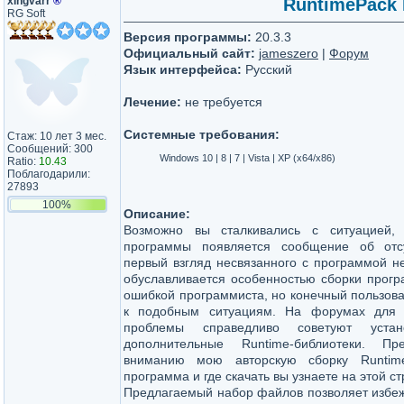
xIngvarr
®
RuntimePack L
RG Soft
Версия программы:
20.3.3
Официальный сайт:
jameszero
|
Форум
Язык интерфейса:
Русский
Лечение:
не требуется
Системные требования:
Стаж: 10 лет 3 мес.
Сообщений: 300
Windows 10 | 8 | 7 | Vista | XP (x64/x86)
Ratio:
10.43
Поблагодарили:
27893
100%
Описание:
Возможно вы сталкивались с ситуацией, 
программы появляется сообщение об отс
первый взгляд несвязанного с программой н
обуславливается особенностью сборки прогр
ошибкой программиста, но конечный пользоват
к подобным ситуациям. На форумах для 
проблемы справедливо советуют уста
дополнительные Runtime-библиотеки. П
вниманию мою авторскую сборку Runtim
программа и где скачать вы узнаете на этой с
Предлагаемый набор файлов позволяет избежа