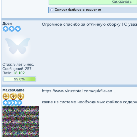
Как cкачать
·
Список файлов в торренте
Дрей
Огромное спасибо за отличную сборку ! С ува
Стаж: 9 лет 5 мес.
Сообщений: 257
Ratio:
18.102
99.6%
MakssGame
https://www.virustotal.com/gui/file-analysis/YWUzN2ZlNjMwNzE5MmFlOTc0NTkzZWE5Y2E5ZjIyOWE6MTU4NTcyMDg1OA==/detection
какие из системе необходимых файлов содерж