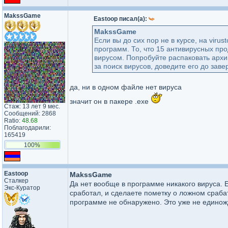
MakssGame
Eastoop писал(а):
MakssGame
Если вы до сих пор не в курсе, на viru
программ. То, что 15 антивирусных прод
вирусом. Попробуйте распаковать архи
за поиск вирусов, доведите его до за
да, ни в одном файле нет вируса
значит он в пакере .exe
Стаж: 13 лет 9 мес.
Сообщений: 2868
Ratio:
48.68
Поблагодарили:
165419
100%
Eastoop
MakssGame
Сталкер
Да нет вообще в программе никакого вируса. 
Экс-Куратор
сработал, и сделаете пометку о ложном срабат
программе не обнаружено. Это уже не едино