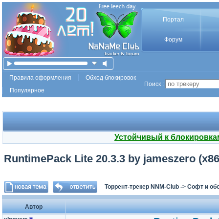
Портал
Форум
Правила оформления
Обход блокировок
Поиск :
Популярное
Устойчивый к блокировка
RuntimePack Lite 20.3.3 by jameszero (x86
Торрент-трекер NNM-Club
->
Софт и об
Автор