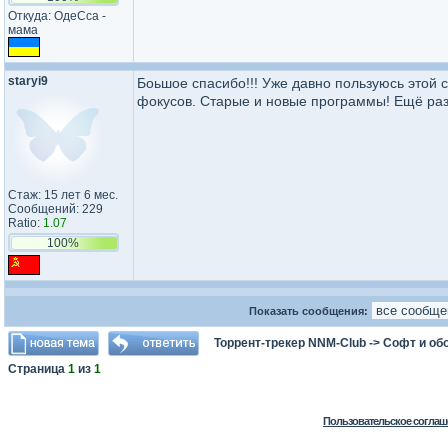
Откуда: ОдеСса -
мама
staryi9
Боьшое спасибо!!! Уже давно пользуюсь этой 
фокусов. Старые и новые программы! Ещё раз
Стаж: 15 лет 6 мес.
Сообщений: 229
Ratio:
1.07
100%
Показать сообщения:
Торрент-трекер NNM-Club
->
Софт и об
Страница
1
из
1
Пользовательское соглаш