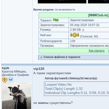
Время раздачи:
по возможности
[NNMClub.to]_
Зарегистрирован
Торрент:
Зарегистрирован:
05 Апр 2020 19:07:32
Размер:
2.98 GB
(
)
Рейтинг:
(Голосов:
30
)
Поблагодарили:
139
Проверка:
Оформление проверено мод
Как cкачать
·
Список файлов в торренте
Injulir
vip120
Куратор ММедиа,
А такие характеристики
Дизайна и Графики
Автор футажей chinmay3d писал(а):
Looped Video No
Total Clip(s) Length 1:32
Individual Clip Lengths 0:11, 0:09, 0:10, 0
не
важны
существенны?