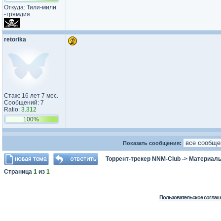
Откуда: Тили-мили​
-трямдия​
retorika
Стаж: 16 лет 7 мес.
Сообщений: 7
Ratio:
3.312
100%
Показать сообщения:
Торрент-трекер NNM-Club
->
Материалы
Страница
1
из
1
Пользовательское соглаш