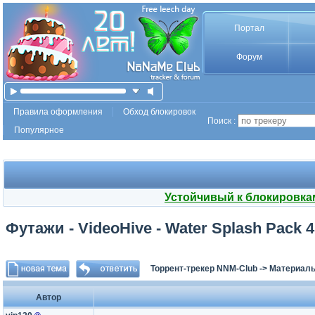
Портал
Форум
Правила оформления
Обход блокировок
Поиск :
Популярное
Устойчивый к блокировка
Футажи - VideoHive - Water Splash Pack 4
Торрент-трекер NNM-Club
->
Материалы
Автор