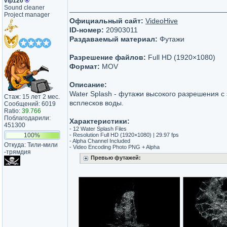
vip120
®
Sound cleaner
Project manager
Официальный сайт:
VideoHive
ID-номер:
20903011
Раздаваемый материал:
Футажи
Разрешение файлов:
Full HD (1920×1080)
Формат:
MOV
Описание:
Water Splash - футажи высокого разрешения 
Стаж: 15 лет 2 мес.
всплесков воды.
Сообщений: 6019
Ratio:
39.766
Поблагодарили:
Характеристики:
451300
- 12 Water Splash Files
100%
- Resolution Full HD (1920×1080) | 29.97 fps
- Alpha Channel Included
Откуда: Тили-мили​
- Video Encoding Photo PNG + Alpha
-трямдия​
Превью футажей: