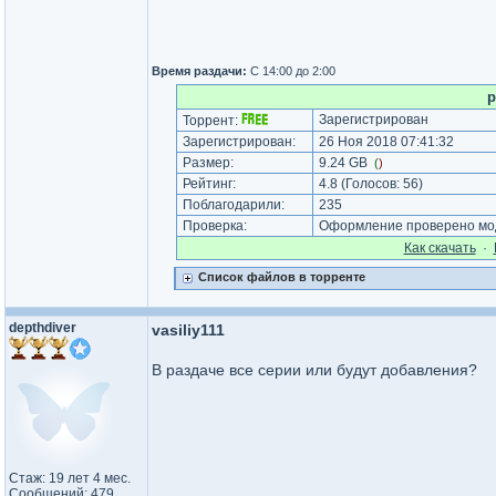
Время раздачи:
С 14:00 до 2:00
p
Зарегистрирован
Торрент:
Зарегистрирован:
26 Ноя 2018 07:41:32
Размер:
9.24 GB
(
)
Рейтинг:
4.8
(Голосов:
56
)
Поблагодарили:
235
Проверка:
Оформление проверено мод
Как cкачать
·
Список файлов в торренте
depthdiver
vasiliy111
В раздаче все серии или будут добавления?
Стаж: 19 лет 4 мес.
Сообщений: 479