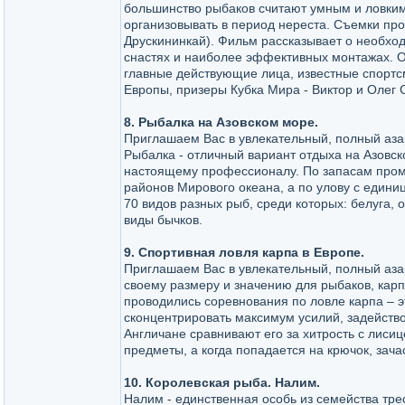
большинство рыбаков считают умным и ловким
организовывать в период нереста. Съемки прохо
Друскининкай). Фильм рассказывает о необхо
снастях и наиболее эффективных монтажах. 
главные действующие лица, известные спортс
Европы, призеры Кубка Мира - Виктор и Олег 
8. Рыбалка на Азовском море.
Приглашаем Вас в увлекательный, полный аза
Рыбалка - отличный вариант отдыха на Азовск
настоящему профессионалу. По запасам пром
районов Мирового океана, а по улову с едини
70 видов разных рыб, среди которых: белуга, о
виды бычков.
9. Спортивная ловля карпа в Европе.
Приглашаем Вас в увлекательный, полный аза
своему размеру и значению для рыбаков, карп
проводились соревнования по ловле карпа – 
сконцентрировать максимум усилий, задейство
Англичане сравнивают его за хитрость с лиси
предметы, а когда попадается на крючок, зачас
10. Королевская рыба. Налим.
Налим - единственная особь из семейства тре