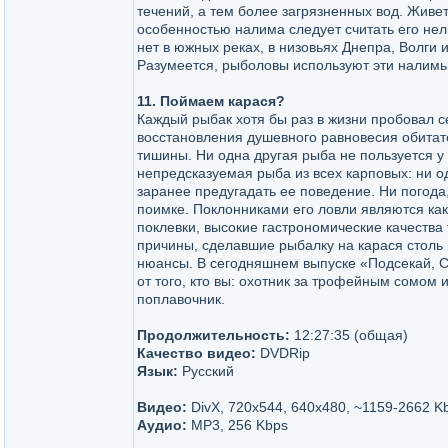
течений, а тем более загрязненных вод. Живет
особенностью налима следует считать его нел
нет в южных реках, в низовьях Днепра, Волги
Разумеется, рыболовы используют эти налимь
11. Поймаем карася?
Каждый рыбак хотя бы раз в жизни пробовал с
восстановления душевного равновесия обита
тишины. Ни одна другая рыба не пользуется у
непредсказуемая рыба из всех карповых: ни од
заранее предугадать ее поведение. Ни погода
поимке. Поклонниками его ловли являются ка
поклевки, высокие гастрономические качества
причины, сделавшие рыбалку на карася столь п
нюансы. В сегодняшнем выпуске «Подсекай, С
от того, кто вы: охотник за трофейным сомом и
поплавочник.
Продолжительность:
12:27:35 (общая)
Качество видео:
DVDRip
Язык:
Русский
Видео:
DivX, 720х544, 640х480, ~1159-2662 K
Аудио:
MP3, 256 Kbps