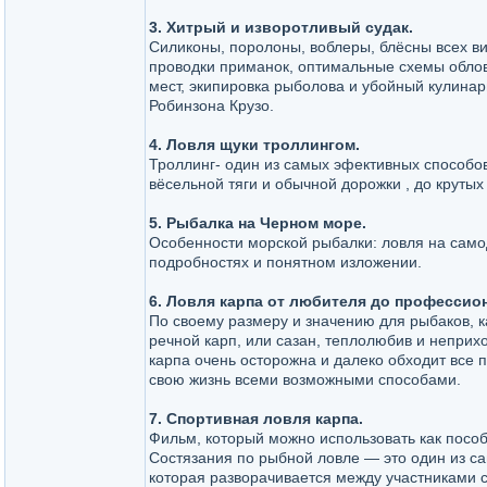
3. Хитрый и изворотливый судак.
Силиконы, поролоны, воблеры, блёсны всех в
проводки приманок, оптимальные схемы обло
мест, экипировка рыболова и убойный кулинар
Робинзона Крузо.
4. Ловля щуки троллингом.
Троллинг- один из самых эфективных способо
вёсельной тяги и обычной дорожки , до круты
5. Рыбалка на Черном море.
Особенности морской рыбалки: ловля на самод
подробностях и понятном изложении.
6. Ловля карпа от любителя до профессио
По своему размеру и значению для рыбаков, 
речной карп, или сазан, теплолюбив и неприх
карпа очень осторожна и далеко обходит все 
свою жизнь всеми возможными способами.
7. Спортивная ловля карпа.
Фильм, который можно использовать как посо
Состязания по рыбной ловле — это один из са
которая разворачивается между участниками 