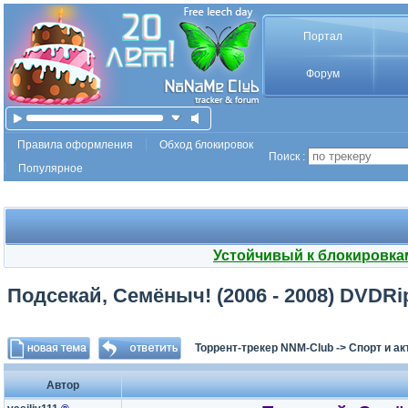
Портал
Форум
Правила оформления
Обход блокировок
Поиск :
Популярное
Устойчивый к блокировка
Подсекай, Семёныч! (2006 - 2008) DVDRi
Торрент-трекер NNM-Club
->
Спорт и а
Автор