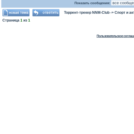
Показать сообщения:
Торрент-трекер NNM-Club
->
Спорт и а
Страница
1
из
1
Пользовательское соглаш