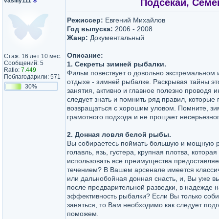
vasiliy111
®
Подсекай, Семён
Режиссер:
Евгений Михайлов
Год выпуска:
2006 - 2008
Жанр:
Документальный
Описание:
Стаж: 16 лет 10 мес.
Сообщений: 5
1. Секреты зимней рыбалки.
Ratio:
7.449
Фильм повествует о довольно экстремальном
Поблагодарили: 571
отдыхе - зимней рыбалке. Раскрывая тайны эт
30%
занятия, активно и главное полезно проводя и
следует знать и помнить ряд правил, которые 
возвращаться с хорошим уловом. Помните, зи
грамотного подхода и не прощает несерьезно
2. Донная ловля белой рыбы.
Вы собираетесь поймать большую и мощную ры
голавль, язь, густера, крупная плотва, которая
использовать все преимущества предоставля
течением? В Вашем арсенале имеется класси
или дальнобойная донная снасть, и, Вы уже в
после предварительной разведки, в надежде 
эффективность рыбалки? Если Вы только соби
заняться, то Вам необходимо как следует подг
поможем.