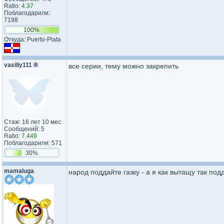
Ratio:
4.37
Поблагодарили:
7198
100%
Откуда: Puerto-Plata
vasiliy111
®
все серии, тему можно закрепить
Стаж: 16 лет 10 мес.
Сообщений: 5
Ratio:
7.449
Поблагодарили: 571
30%
mamaluga
народ поддайте газку - а я как вытащу так под