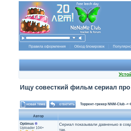
Правила оформления
Обход блокировок
Популярн
Усто
Ищу совесткий фильм сериал про 
Торрент-трекер NNM-Club
->
Автор
Optimus
®
Сериал показывали давненько в совд
Uploader 104+
так.