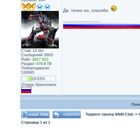
Uploader 104+
Да, точно он, спасибо.
_________________
Стаж: 14 лет
Сообщений: 8805
Ratio:
3917.923
Раздал:
476.9 TB
Поблагодарили:
536995
29.63%
Откуда: Красноярск
Пока
Торрент-трекер NNM-Club
->
Страница
1
из
1