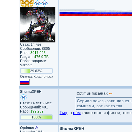
_________________
Стаж: 14 лет
Сообщений: 8805
Ratio:
3917.923
Раздал:
476.9 TB
Поблагодарили:
536995
29.63%
Откуда: Красноярск
ShumaXPEH
Optimus писал(а):
Сериал показывали давненьк
Стаж: 14 лет 2 мес.
камнями, вот как то так.
Сообщений: 401
Ratio:
199.239
Тыц
, о
нём
также есть и фильм, тоже
100%
Optimus
®
ShumaXPEH