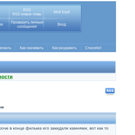
RSS
Мой Клуб
RSS новые темы
Проверить личные
ия
Вход
сообщения
 искать
Как скачивать
Как раздавать
Спасибо!
ности
чи
оче в конце фильма его закидали камнями, вот как то