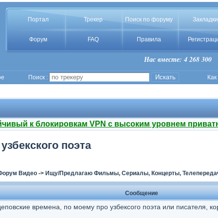
Портал
Трекер
Поиск по форуму
Закладки
Форум
FAQ
Правила
Регистрац
Нас вместе: 4 268 300
ое
Поиск :
Как
йчивый к блокировкам VPN с высоким уровнем приват
узбекского поэта
Форум Видео
->
Ищу/Предлагаю Фильмы, Сериалы, Концерты, Телепереда
Сообщение
еповские времена, по моему про узбексого поэта или писателя, кор