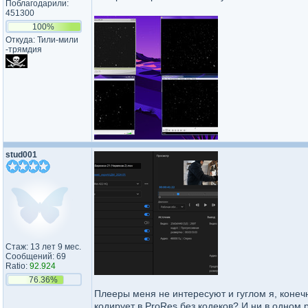
Поблагодарили:
451300
100%
Откуда: Тили-мили​
-трямдия​
stud001
Стаж: 13 лет 9 мес.
Сообщений: 69
Ratio:
92.924
76.36%
Плееры меня не интересуют и гуглом я, конечн
кодирует в ProRes без кодеков? И ни в одном 