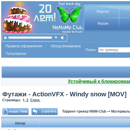
Портал
Форум
Правила оформления
Обход блокировок
Поиск :
Популярное
Устойчивый к блокировка
Футажи - ActionVFX - Windy snow [MOV]
Страницы:
1
,
2
След.
Торрент-трекер NNM-Club
->
Материалы
Автор