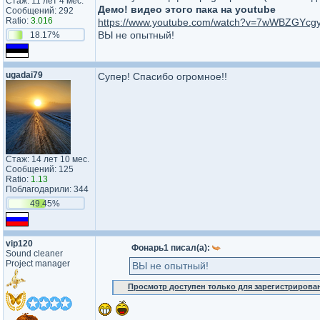
Стаж: 11 лет 4 мес.
Демо! видео этого пака на youtube
Сообщений: 292
Ratio:
3.016
https://www.youtube.com/watch?v=7wWBZGYcg
ВЫ не опытный!
18.17%
ugadai79
Супер! Спасибо огромное!!
Стаж: 14 лет 10 мес.
Сообщений: 125
Ratio:
1.13
Поблагодарили: 344
49.45%
vip120
Фонарь1 писал(а):
Sound cleaner
Project manager
ВЫ не опытный!
Просмотр доступен только для зарегистрирова