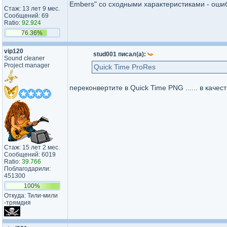
Embers" со сходными характеристиками - ошиб
Стаж: 13 лет 9 мес.
Сообщений: 69
Ratio:
92.924
76.36%
vip120
stud001 писал(а):
Sound cleaner
Project manager
Quick Time ProRes
переконвертите в Quick Time PNG ...... в качес
Стаж: 15 лет 2 мес.
Сообщений: 6019
Ratio:
39.766
Поблагодарили:
451300
100%
Откуда: Тили-мили​
-трямдия​