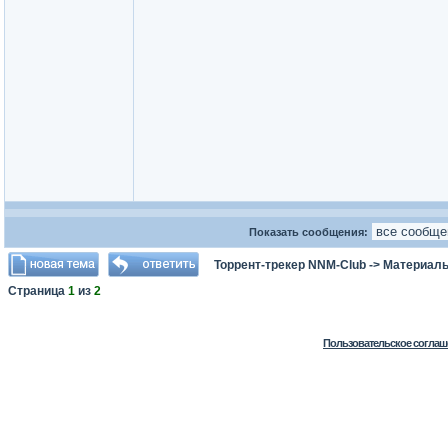
Показать сообщения:
Торрент-трекер NNM-Club
->
Материалы
Страница
1
из
2
Пользовательское соглаш