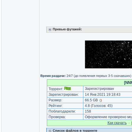
Превью футажей:
Время раздачи:
24/7 (до появления первых 3-5 скачавших)
[NNM
Зарегистрирован
Торрент:
Зарегистрирован:
14 Янв 2021 19:18:43
Размер:
66.5 GB
(
)
Рейтинг:
4.8
(Голосов:
45
)
Поблагодарили:
158
Проверка:
Оформление проверено мод
Как cкачать
·
Список файлов в торренте