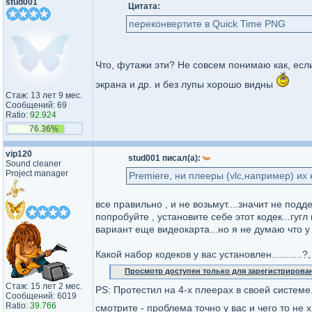
stud001
Цитата:
переконвертите в Quick Time PNG
Что, футажи эти? Не совсем понимаю как, если
экрана и др. и без лупы хорошо видны
Стаж: 13 лет 9 мес.
Сообщений: 69
Ratio:
92.924
76.36%
vip120
stud001 писал(а):
Sound cleaner
Project manager
Premiere, ни плееры (vlc,например) их 
все правильно , и не возьмут....значит не по
попробуйте , установите себе этот кодек...гуг
вариант еще видеокарта...но я не думаю что у
Какой набор кодеков у вас установлен...........
Просмотр доступен только для зарегистрирова
Стаж: 15 лет 2 мес.
PS: Протестил на 4-х плеерах в своей системе.
Сообщений: 6019
Ratio:
39.766
смотрите - проблема точно у вас и чего то не 