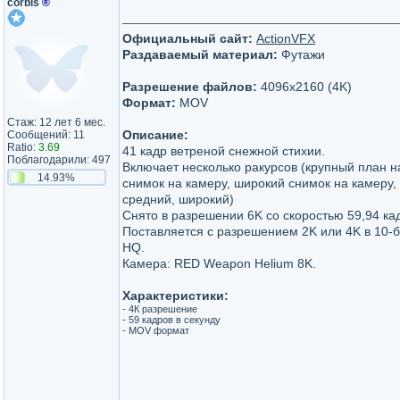
corbis
®
Официальный сайт:
ActionVFX
Раздаваемый материал:
Футажи
Разрешение файлов:
4096x2160 (4K)
Формат:
MOV
Стаж: 12 лет 6 мес.
Описание:
Сообщений: 11
Ratio:
3.69
41 кадр ветреной снежной стихии.
Поблагодарили: 497
Включает несколько ракурсов (крупный план н
14.93%
снимок на камеру, широкий снимок на камеру,
средний, широкий)
Снято в разрешении 6K со скоростью 59,94 кад
Поставляется с разрешением 2K или 4K в 10-
HQ.
Камера: RED Weapon Helium 8K.
Характеристики:
- 4К разрешение
- 59 кадров в секунду
- MOV формат