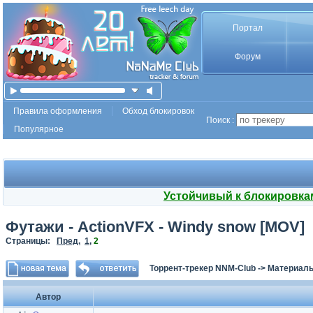
Портал
Форум
Правила оформления
Обход блокировок
Поиск :
Популярное
Устойчивый к блокировка
Футажи - ActionVFX - Windy snow [MOV]
Страницы:
Пред.
1
,
2
Торрент-трекер NNM-Club
->
Материалы
Автор