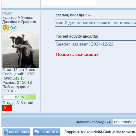
Injulir
StarMig писал(а):
Куратор ММедиа,
Дизайна и Графики
уже 2 дня не может скачать, не подклю
Torrent activity писал(а):
Seeder last seen: 2024-12-22
Позвать скачавших
Стаж: 13 лет 6 мес.
Сообщений: 12763
Ratio:
142.15
Раздал:
27.56 TB
Поблагодарили:
39016
100%
Откуда: Забвение
Показать сообщения:
Торрент-трекер NNM-Club
->
Материалы