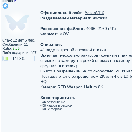
corbis
®
Официальный сайт:
ActionVFX
Раздаваемый материал:
Футажи
Разрешение файлов:
4096x2160 (4K)
Формат:
MOV
Стаж: 12 лет 6 мес.
Описание:
Сообщений: 11
Ratio:
3.69
41 кадр ветреной снежной стихии.
Поблагодарили: 497
Включает несколько ракурсов (крупный план н
14.93%
снимок на камеру, широкий снимок на камеру,
средний, широкий)
Снято в разрешении 6K со скоростью 59,94 кад
Поставляется с разрешением 2K или 4K в 10-
HQ.
Камера: RED Weapon Helium 8K.
Характеристики:
- 4К разрешение
- 59 кадров в секунду
- MOV формат