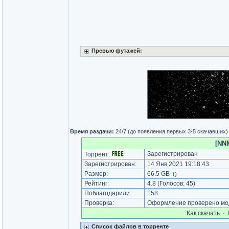
Превью футажей:
Время раздачи:
24/7 (до появления первых 3-5 скачавших)
[NNM
Зарегистрирован
Торрент:
Зарегистрирован:
14 Янв 2021 19:18:43
Размер:
66.5 GB
(
)
Рейтинг:
4.8
(Голосов:
45
)
Поблагодарили:
158
Проверка:
Оформление проверено мод
Как cкачать
·
Список файлов в торренте