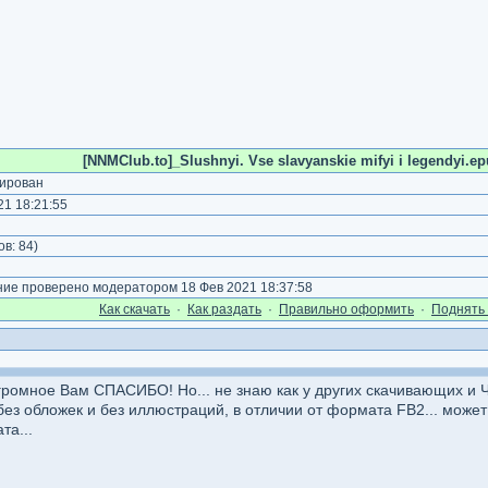
[NNMClub.to]_Slushnyi. Vse slavyanskie mifyi i legendyi.ep
ирован
1 18:21:55
)
ов:
84
)
е проверено модератором 18 Фев 2021 18:37:58
Как cкачать
·
Как раздать
·
Правильно оформить
·
Поднять 
громное Вам СПАСИБО! Но... не знаю как у других скачивающих и 
без обложек и без иллюстраций, в отличии от формата FB2... може
та...