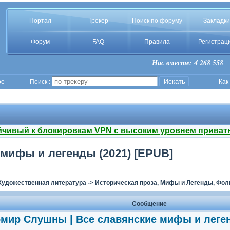
Портал
Трекер
Поиск по форуму
Закладки
Форум
FAQ
Правила
Регистрац
Нас вместе: 4 268 558
ое
Поиск :
Как
йчивый к блокировкам VPN с высоким уровнем приват
мифы и легенды (2021) [EPUB]
Художественная литература
->
Историческая проза, Мифы и Легенды, Фол
Сообщение
мир Слушны | Все славянские мифы и леген