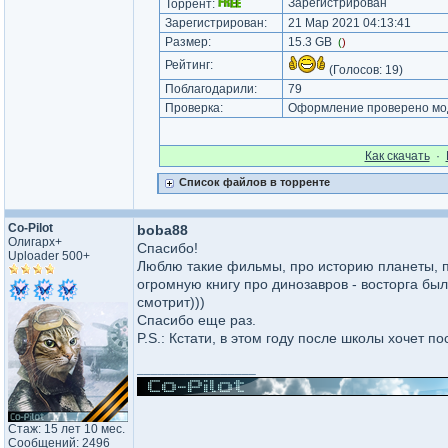
Зарегистрирован
Торрент:
Зарегистрирован:
21 Мар 2021 04:13:41
Размер:
15.3 GB
(
)
Рейтинг:
(Голосов:
19
)
Поблагодарили:
79
Проверка:
Оформление проверено мод
Как cкачать
·
Список файлов в торренте
Co-Pilot
boba88
Олигарх+
Спасибо!
Uploader 500+
Люблю такие фильмы, про историю планеты, п
огромную книгу про динозавров - восторга был
смотрит)))
Спасибо еще раз.
P.S.: Кстати, в этом году после школы хочет п
_________________
Стаж: 15 лет 10 мес.
Сообщений: 2496