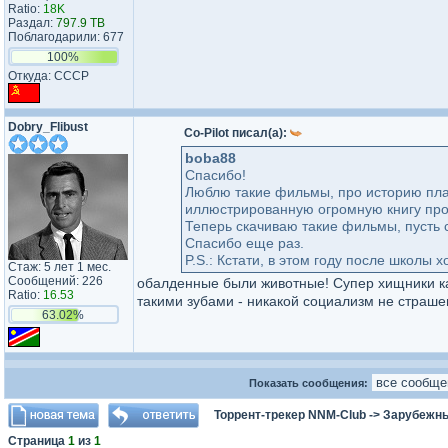
Ratio:
18K
Раздал:
797.9 TB
Поблагодарили: 677
100%
Откуда: СССР
Dobry_Flibust
Co-Pilot писал(а):
boba88
Спасибо!
Люблю такие фильмы, про историю пла
иллюстрированную огромную книгу про 
Теперь скачиваю такие фильмы, пусть 
Спасибо еще раз.
P.S.: Кстати, в этом году после школы 
Стаж: 5 лет 1 мес.
Сообщений: 226
обалденные были животные! Супер хищники ка
Ratio:
16.53
такими зубами - никакой социализм не страшен
63.02%
Показать сообщения:
Торрент-трекер NNM-Club
->
Зарубежны
Страница
1
из
1