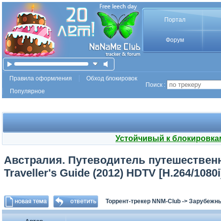
Портал
Форум
Правила оформления
Обход блокировок
Поиск :
Популярное
Устойчивый к блокировка
Австралия. Путеводитель путешественни
Traveller's Guide (2012) HDTV [H.264/1080i
Торрент-трекер NNM-Club
->
Зарубежны