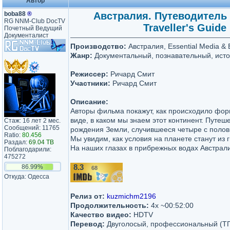
Автор
boba88
®
Австралия. Путеводитель п
RG NNM-Club DocTV
Traveller's Guide
Почетный Ведущий
Документалист
Производство:
Австралия, Essential Media & 
Жанр:
Документальный, познавательный, ист
Режиссер:
Ричард Смит
Участники:
Ричард Смит
Описание:
Авторы фильма покажут, как происходило фор
виде, в каком мы знаем этот континент. Путеш
Стаж: 16 лет 2 мес.
Сообщений: 11765
рождения Земли, случившееся четыре с полов
Ratio:
80.456
Мы увидим, как условия на планете станут из
Раздал:
69.04 TB
На наших глазах в прибрежных водах Австрали
Поблагодарили:
475272
86.99%
8.3
68
/10
Откуда: Одесса
Релиз от:
kuzmichm2196
Продолжительность:
4x ~00:52:00
Качество видео:
HDTV
Перевод:
Двуголосый, профессиональный (Т