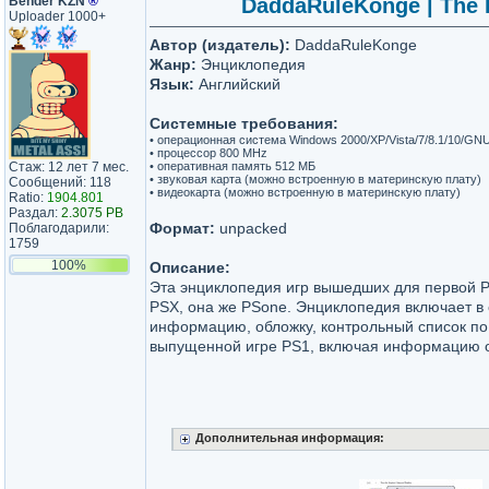
Bender KZN
®
DaddaRuleKonge | The P
Uploader 1000+
Автор (издатель):
DaddaRuleKonge
Жанр:
Энциклопедия
Язык:
Английский
Системные требования:
• операционная система Windows 2000/XP/Vista/7/8.1/10/GNU
• процессор 800 MHz
Стаж: 12 лет 7 мес.
• оперативная память 512 МБ
• звуковая карта (можно встроенную в материнскую плату)
Сообщений: 118
• видеокарта (можно встроенную в материнскую плату)
Ratio:
1904.801
Раздал:
2.3075 PB
Формат:
unpacked
Поблагодарили:
1759
100%
Описание:
Эта энциклопедия игр вышедших для первой Pl
PSX, она же PSone. Энциклопедия включает в
информацию, обложку, контрольный список по
выпущенной игре PS1, включая информацию об
Дополнительная информация: