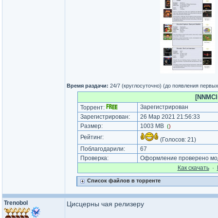
Время раздачи:
24/7 (круглосуточно) (до появления первы
[NNMClu
Зарегистрирован
Торрент:
Зарегистрирован:
26 Мар 2021 21:56:33
Размер:
1003 MB
(
)
Рейтинг:
(Голосов:
21
)
Поблагодарили:
67
Проверка:
Оформление проверено мод
Как cкачать
·
Список файлов в торренте
Trenobol
Цисцерны чая релизеру