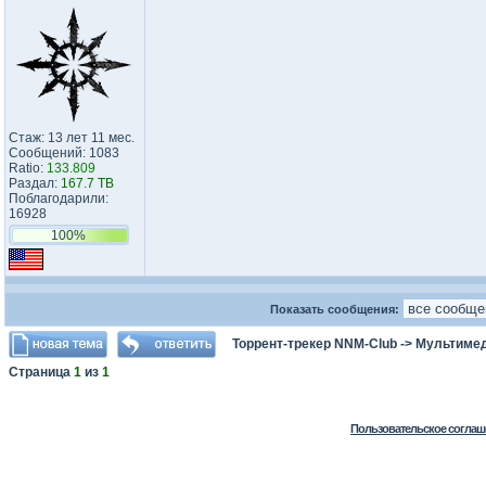
Стаж: 13 лет 11 мес.
Сообщений: 1083
Ratio:
133.809
Раздал:
167.7 TB
Поблагодарили:
16928
100%
Показать сообщения:
Торрент-трекер NNM-Club
->
Мультиме
Страница
1
из
1
Пользовательское соглаш