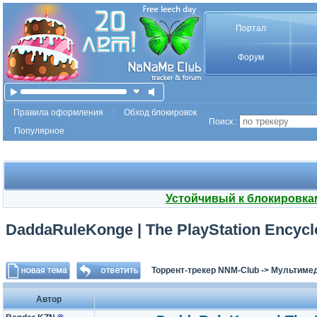
Портал
Форум
Правила оформления
Обход блокировок
Поиск :
Популярное
Устойчивый к блокировка
DaddaRuleKonge | The PlayStation Encyclo
Торрент-трекер NNM-Club
->
Мультиме
Автор