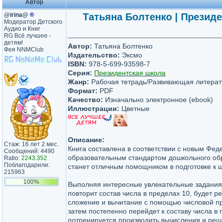
Автор
@irina@
®
Татьяна Болтенко | Президе
Модератор Детского
Аудио и Книг
RG Всё лучшее -
детям!
Автор:
Татьяна Болтенко
Фея NNMClub
Издательство:
Эксмо
ISBN:
978-5-699-93598-7
Серия:
Президентская школа
Жанр:
Рабочая тетрадь/Развивающая литерат
Формат:
PDF
Качество:
Изначально электронное (ebook)
Иллюстрации:
Цветные
Описание:
Стаж: 16 лет 2 мес.
Книга составлена в соответствии с новым Фе
Сообщений: 4490
образовательным стандартом дошкольного обр
Ratio:
2243.352
Поблагодарили:
станет отличным помощником в подготовке к 
215963
100%
Выполняя интересные увлекательные задания
повторит состав числа в пределах 10, будет 
сложение и вычитание с помощью числовой пр
затем постепенно перейдет к составу числа в 
потренируется производить вычисления и реш