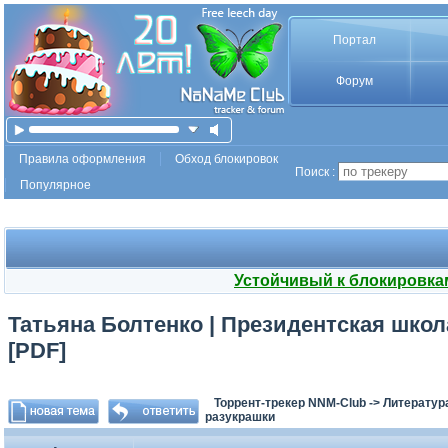
Портал
Форум
Правила оформления
Обход блокировок
Поиск :
Популярное
Устойчивый к блокировка
Татьяна Болтенко | Президентская школа
[PDF]
Торрент-трекер NNM-Club
->
Литератур
разукрашки