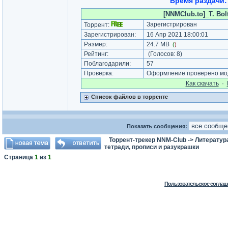
Время раздачи: 
[NNMClub.to]_T. Bolt
Зарегистрирован
Торрент:
Зарегистрирован:
16 Апр 2021 18:00:01
Размер:
24.7 MB
(
)
Рейтинг:
(Голосов:
8
)
Поблагодарили:
57
Проверка:
Оформление проверено мод
Как cкачать
·
Список файлов в торренте
Показать сообщения:
Торрент-трекер NNM-Club
->
Литератур
тетради, прописи и разукрашки
Страница
1
из
1
Пользовательское соглаш