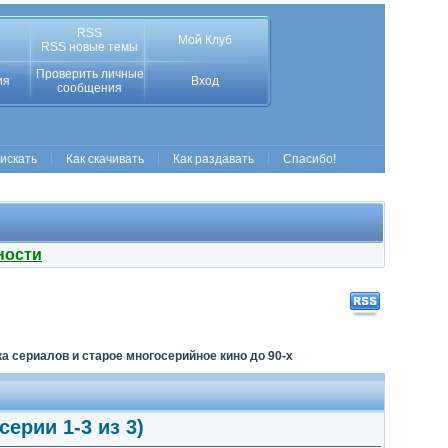
RSS
Мой Клуб
RSS новые темы
Проверить личные
ия
Вход
сообщения
 искать
Как скачивать
Как раздавать
Спасибо!
ности
а сериалов и старое многосерийное кино до 90-х
ерии 1-3 из 3)