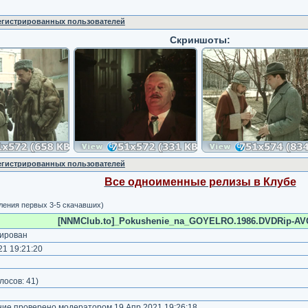
регистрированных пользователей
Скриншоты:
регистрированных пользователей
Все одноименные релизы в Клубе
вления первых 3-5 скачавших)
[NNMClub.to]_Pokushenie_na_GOYELRO.1986.DVDRip-AVC
ирован
1 19:21:20
)
лосов:
41
)
е проверено модератором 19 Апр 2021 19:26:18