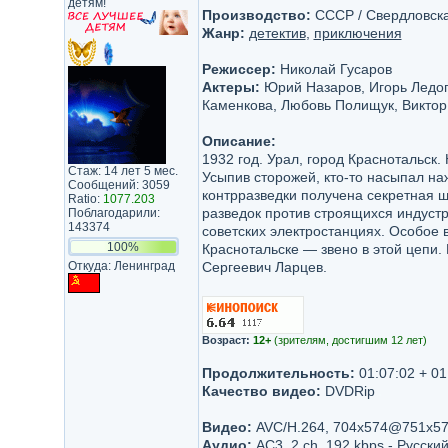
детям!
Производство:
СССР / Свердловска
Жанр:
детектив
,
приключения
Режиссер:
Николай Гусаров
Актеры:
Юрий Назаров, Игорь Ледог
Каменкова, Любовь Полищук, Виктор
Описание:
1932 год. Урал, город Краснотальск
Стаж: 14 лет 5 мес.
Усыпив сторожей, кто-то насыпал на
Сообщений: 3059
контрразведки получена секретная ш
Ratio:
1077.203
разведок против строящихся индуст
Поблагодарили:
143374
советских электростанциях. Особое
100%
Краснотальске — звено в этой цепи.
Откуда: Ленинград
Сергеевич Ларцев.
Возраст:
12+
(зрителям, достигшим 12 лет)
Продолжительность:
01:07:02 + 01
Качество видео:
DVDRip
Видео:
AVC/H.264, 704x574@751x572
Аудио:
AC3, 2 ch, 192 kbps - Русски