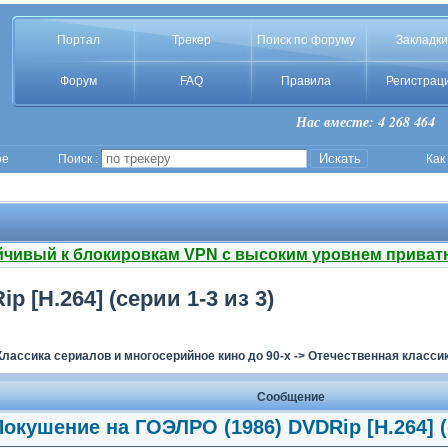
Портал
Трекер
Поиск по форуму
Закладки
Форум
FAQ
Правила
Регистрац
Нас вместе: 4 268 464
ое
Поиск :
Как
йчивый к блокировкам VPN с высоким уровнем приват
 [H.264] (серии 1-3 из 3)
Классика сериалов и многосерийное кино до 90-х
->
Отечественная классик
Сообщение
Покушение на ГОЭЛРО (1986) DVDRip [H.264] (с