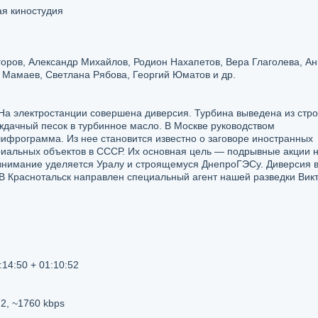
я киностудия
оров, Александр Михайлов, Родион Нахапетов, Вера Глаголева, Ан
 Мамаев, Светлана Рябова, Георгий Юматов и др.
. На электростанции совершена диверсия. Турбина выведена из стро
ждачный песок в турбинное масло. В Москве руководством
ифрограмма. Из нее становится известно о заговоре иностранных
риальных объектов в СССР. Их основная цель — подрывные акции 
 внимание уделяется Уралу и строящемуся ДнепроГЭСу. Диверсия 
 В Краснотальск направлен специальный агент нашей разведки Вик
:14:50 + 01:10:52
, ~1760 kbps
й