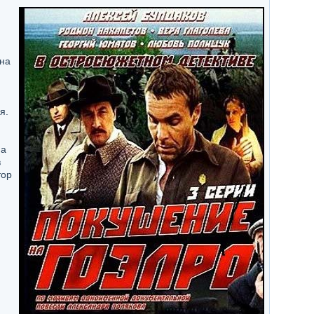
на
я.
на
в
тор