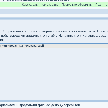
Как cкачать
·
Как раздать
·
Правильно оформить
·
Поднять 
. Это реальная история, которая произошла на самом деле. Посмо
 действующими лицами, кто погиб в Испании, кто у Канариса в заст
иги.
регистрированных пользователей
 фильмом и продолжил грязное дело диверсантов.