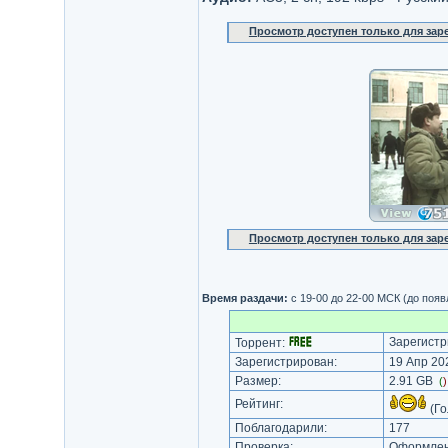
Просмотр доступен только для за
Просмотр доступен только для за
Время раздачи:
с 19-00 до 22-00 МСК (до поя
Зарегистр
Торрент:
Зарегистрирован:
19 Апр 202
Размер:
2.91 GB
(
Рейтинг:
(Го
Поблагодарили:
177
Проверка:
Оформлени