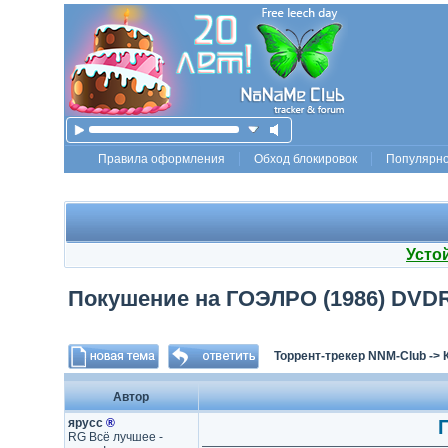
Правила оформления
Обход блокировок
Популярн
Усто
Покушение на ГОЭЛРО (1986) DVDRip
Торрент-трекер NNM-Club
->
Автор
ярусс
®
RG Всё лучшее -