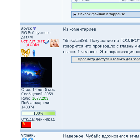
Список файлов в торренте
ярусс
®
Из коментариев
RG Всё лучшее -
детям!
"9nikolai999: Покушение на ГОЭЛРО"
говорится что произошло с главными
выжил 1 человек. Это экранизация кн
Просмотр доступен только для за
Стаж: 14 лет 5 мес.
Сообщений: 3059
Ratio:
1077.203
Поблагодарили:
143374
100%
Откуда: Ленинград
vitmak3
Наверное, Чубайс вдохновился этим