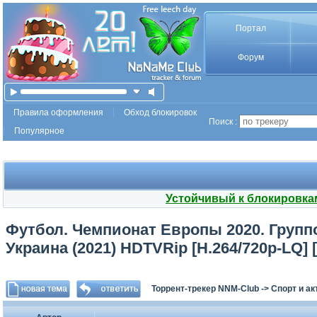
Портал
Форум
Правила оформления
Обход блокировок
Поиск :
Популярное
Устойчивый к блокировка
Футбол. Чемпионат Европы 2020. Группов
Украина (2021) HDTVRip [H.264/720p-LQ] 
Торрент-трекер NNM-Club
->
Спорт и а