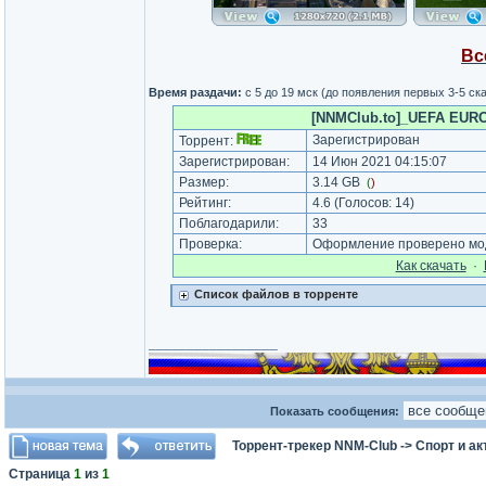
Вс
Время раздачи:
с 5 до 19 мск (до появления первых 3-5 с
[NNMClub.to]_UEFA EURO 2
Зарегистрирован
Торрент:
Зарегистрирован:
14 Июн 2021 04:15:07
Размер:
3.14 GB
(
)
Рейтинг:
4.6
(Голосов:
14
)
Поблагодарили:
33
Проверка:
Оформление проверено мод
Как cкачать
·
Список файлов в торренте
_________________
Показать сообщения:
Торрент-трекер NNM-Club
->
Спорт и а
Страница
1
из
1