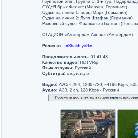
Групповой этап. Группа С. 1-й тур. Нидерланд
СУДЬЯ Брых Феликс (Мюнхен, Германия)
Судья на линии 1: Борш Марк (Германия)
Судья на линии 2: Лупп Штефан (Германия)
Резервный судья: Франковски Бартош (Польша
СТАДИОН «Амстердам Арена» (Амстердам)
Релиз от:
-=ShakhtyoR=-
Продолжительность:
01:41:48
Качество видео:
HDTVRip
Язык озвучки:
Русский
Субтитры:
отсутствуют
Видео:
AVC/H.264, 1280x720, ~4196 Kbps, 50f
Аудио:
AC3, 2 ch, 128 Kbps - Русский
Просмотр доступен только для зарегистрирова