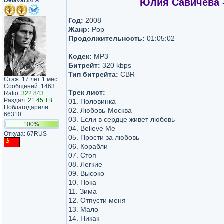
Delavar24
®
Юлия Савичева -
Год:
2008
Жанр:
Pop
Продолжительность:
01:05:02
Кодек:
MP3
Битрейт:
320 kbps
Тип битрейта:
CBR
Стаж: 17 лет 1 мес.
Сообщений: 1463
Трек лист:
Ratio:
322.843
Раздал:
21.45 TB
01. Половинка
Поблагодарили:
02. Любовь-Москва
66310
03. Если в сердце живет любовь
100%
04. Believe Me
Откуда: 67RUS
05. Прости за любовь
06. Корабли
07. Стоп
08. Легкие
09. Высоко
10. Пока
11. Зима
12. Отпусти меня
13. Мало
14. Никак