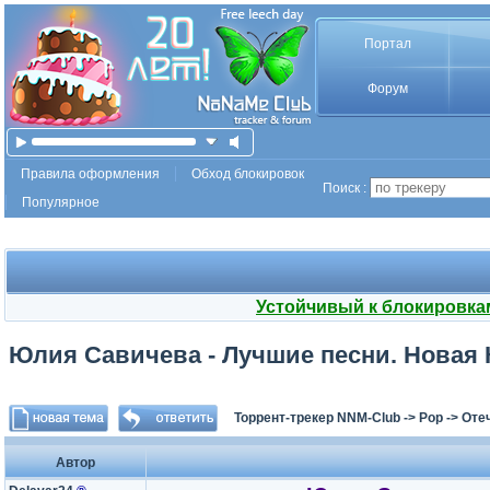
Портал
Форум
Правила оформления
Обход блокировок
Поиск :
Популярное
Устойчивый к блокировка
Юлия Савичева - Лучшие песни. Новая К
Торрент-трекер NNM-Club
->
Pop
->
Оте
Автор