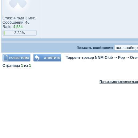
Стаж: 4 года 3 мес.
Сообщений: 46
Ratio:
4.534
3.23%
Показать сообщения:
Торрент-трекер NNM-Club
->
Pop
->
Оте
Страница
1
из
1
Пользовательское соглаш