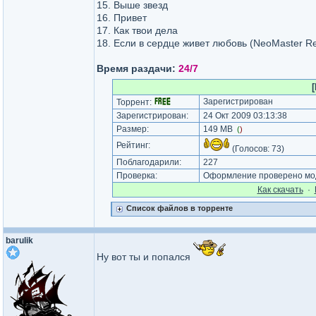
15. Выше звезд
16. Привет
17. Как твои дела
18. Если в сердце живет любовь (NeoMaster R
Время раздачи:
24/7
[
Зарегистрирован
Торрент:
Зарегистрирован:
24 Окт 2009 03:13:38
Размер:
149 MB
(
)
Рейтинг:
(Голосов:
73
)
Поблагодарили:
227
Проверка:
Оформление проверено мод
Как cкачать
·
Список файлов в торренте
barulik
Ну вот ты и попался