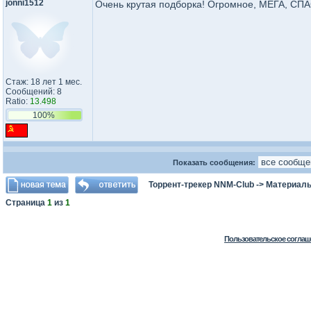
jonni1512
Очень крутая подборка! Огромное, МЕГА, СП
Стаж: 18 лет 1 мес.
Сообщений: 8
Ratio:
13.498
100%
Показать сообщения:
Торрент-трекер NNM-Club
->
Материалы
Страница
1
из
1
Пользовательское соглаш