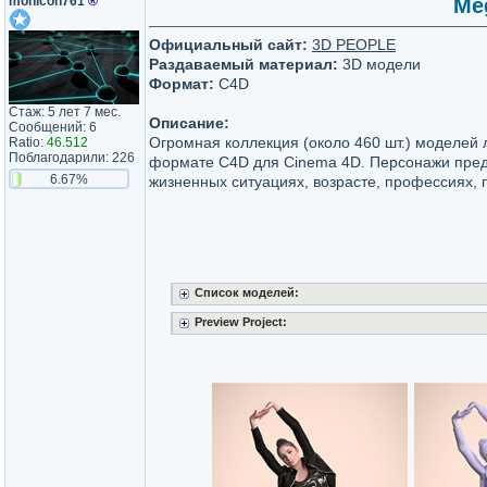
monicon761
®
Meg
Официальный сайт:
3D PEOPLE
Раздаваемый материал:
3D модели
Формат:
C4D
Стаж: 5 лет 7 мес.
Описание:
Сообщений: 6
Огромная коллекция (около 460 шт.) моделей 
Ratio:
46.512
Поблагодарили: 226
формате C4D для Cinema 4D. Персонажи пред
6.67%
жизненных ситуациях, возрасте, профессиях, п
Список моделей:
Preview Project: