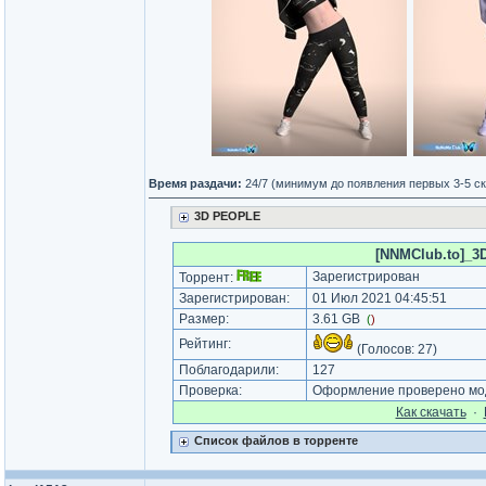
Время раздачи:
24/7 (минимум до появления первых 3-5 с
3D PEOPLE
[NNMClub.to]_3D
Зарегистрирован
Торрент:
Зарегистрирован:
01 Июл 2021 04:45:51
Размер:
3.61 GB
(
)
Рейтинг:
(Голосов:
27
)
Поблагодарили:
127
Проверка:
Оформление проверено мод
Как cкачать
·
Список файлов в торренте