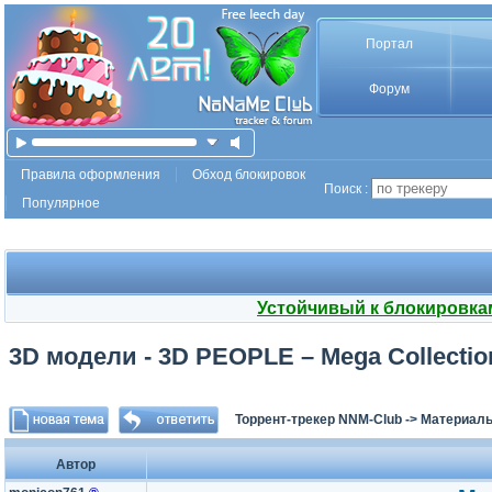
Портал
Форум
Правила оформления
Обход блокировок
Поиск :
Популярное
Устойчивый к блокировка
3D модели - 3D PEOPLE – Mega Collectio
Торрент-трекер NNM-Club
->
Материалы
Автор