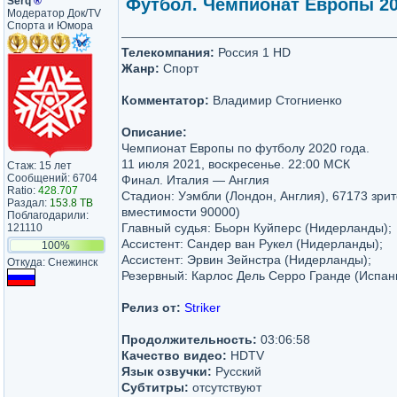
Serq
®
Футбол. Чемпионат Европы 202
Модератор Док/TV
Спорта и Юмора
Телекомпания:
Россия 1 HD
Жанр:
Спорт
Комментатор:
Владимир Стогниенко
Описание:
Чемпионат Европы по футболу 2020 года.
11 июля 2021, воскресенье. 22:00 МСК
Стаж: 15 лет
Сообщений: 6704
Финал. Италия — Англия
Ratio:
428.707
Стадион: Уэмбли (Лондон, Англия), 67173 зри
Раздал:
153.8 TB
вместимости 90000)
Поблагодарили:
Главный судья: Бьорн Куйперс (Нидерланды);
121110
Ассистент: Сандер ван Рукел (Нидерланды);
100%
Ассистент: Эрвин Зейнстра (Нидерланды);
Откуда: Снежинск
Резервный: Карлос Дель Серро Гранде (Испан
Релиз от:
Striker
Продолжительность:
03:06:58
Качество видео:
HDTV
Язык озвучки:
Русский
Субтитры:
отсутствуют