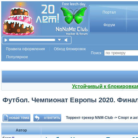
Портал
Форум
Правила оформления
Обход блокировок
Поиск :
Популярное
Устойчивый к блокировка
Футбол. Чемпионат Европы 2020. Финал.
Торрент-трекер NNM-Club
->
Спорт и а
Автор