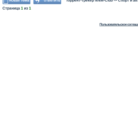
Торрент-трекер NNM-Club
->
Спорт и а
Страница
1
из
1
Пользовательское соглаш