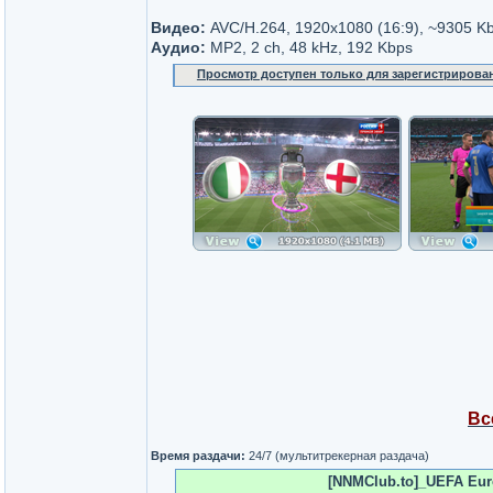
Видео:
AVC/H.264, 1920x1080 (16:9), ~9305 K
Аудио:
MP2, 2 ch, 48 kHz, 192 Kbps
Просмотр доступен только для зарегистрирова
Вс
Время раздачи:
24/7 (мультитрекерная раздача)
[NNMClub.to]_UEFA Euro 