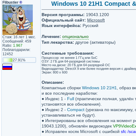
Flibustier
®
Windows 10 21H1 Compact & F
Версия программы:
19043.1200
Официальный сайт:
Microsoft
Язык интерфейса:
Русский
Лечение:
опционально
Стаж: 16 лет 1 мес.
Сообщений: 459
Тип лекарства:
другое (активаторы)
Ratio:
1.967
Поблагодарили:
Системные требования:
12452
Процессор: не менее 1 ГГц или SoC
27.91%
ОЗУ: 2 ГБ для 64-разрядной системы
Место на диске: 20 ГБ для 64-разрядной ОС
Видеоадаптер: DirectX 9 или более поздняя версия с драй
Экран: 800 x 600
Описание:
Компактные сборки
Windows 10 21H1
, образ в
и все последние наработки:
● Индекс 1 -
Full
(практически полная, удалён 
установятся все обновления).
● Индекс 2 -
Compact
(урезана по максимуму,
устанавливаться не будут).
● Интегрированы все обновления на момент ре
19043.1200), обновлён видеокодек
VP9VideoEx
● Исправлен косяк Microsoft с ошибкой
sfc /sc