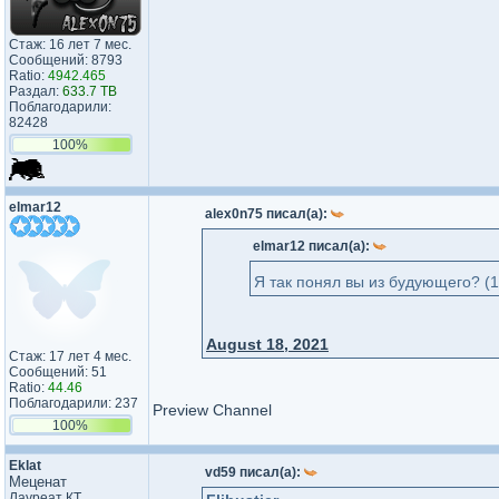
Стаж: 16 лет 7 мес.
Сообщений: 8793
Ratio:
4942.465
Раздал:
633.7 TB
Поблагодарили:
82428
100%
elmar12
alex0n75 писал(а):
elmar12 писал(а):
Я так понял вы из будующего? (
August 18, 2021
Стаж: 17 лет 4 мес.
Сообщений: 51
Ratio:
44.46
Поблагодарили: 237
Preview Channel
100%
Eklat
vd59 писал(а):
Меценат
Лауреат КТ