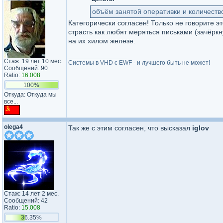
объём занятой оперативки и количество
Категорически согласен! Только не говорите 
страсть как любят меряться письками (зачёрк
на их хилом железе.
_________________
Стаж: 19 лет 10 мес.
Системы в VHD c EWF - и лучшего быть не может!
Сообщений: 90
Ratio:
16.008
100%
Откуда: Откуда мы
все...
olega4
Так же с этим согласен, что высказал
iglov
Стаж: 14 лет 2 мес.
Сообщений: 42
Ratio:
15.008
36.35%