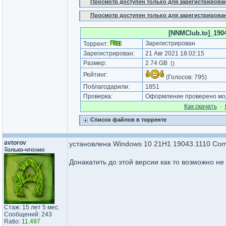
Просмотр доступен только для зарегистрирова
Просмотр доступен только для зарегистрирова
[NNMClub.to]_1904
Зарегистрирован
Торрент:
Зарегистрирован:
21 Авг 2021 18:02:15
Размер:
2.74 GB
(
)
Рейтинг:
(Голосов:
795
)
Поблагодарили:
1851
Проверка:
Оформление проверено моде
Как cкачать
·
Список файлов в торренте
avtorov
установлена Windows 10 21H1 19043.1110 Compa
Только чтение
Донакатить до этой версии как то возможно не
Стаж: 15 лет 5 мес.
Сообщений: 243
Ratio:
11.497