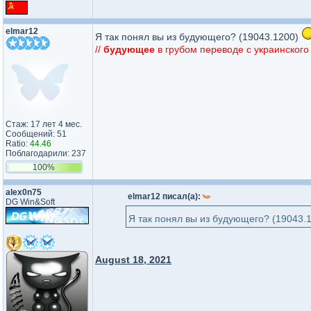
elmar12
Я так понял вы из будующего? (19043.1200)
//
будующее
в грубом переводе с украинског
Стаж: 17 лет 4 мес.
Сообщений: 51
Ratio:
44.46
Поблагодарили: 237
100%
alex0n75
elmar12 писал(а):
DG Win&Soft
Я так понял вы из будующего? (19043.
August 18, 2021