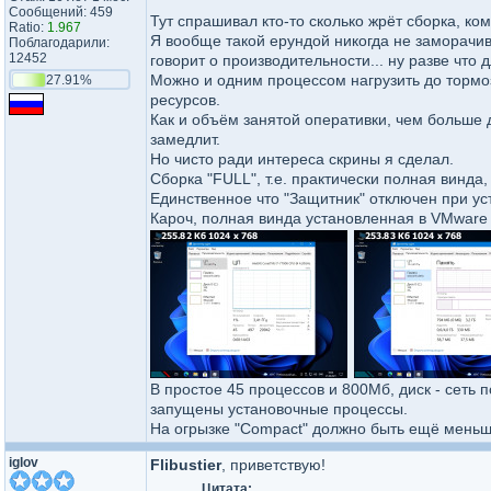
Сообщений: 459
Тут спрашивал кто-то сколько жрёт сборка, ком
Ratio:
1.967
Я вообще такой ерундой никогда не заморачив
Поблагодарили:
12452
говорит о производительности... ну разве что 
Можно и одним процессом нагрузить до тормо
27.91%
ресурсов.
Как и объём занятой оперативки, чем больше д
замедлит.
Но чисто ради интереса скрины я сделал.
Сборка "FULL", т.е. практически полная винда
Единственное что "Защитник" отключен при ус
Кароч, полная винда установленная в VMware 
В простое 45 процессов и 800Мб, диск - сеть п
запущены установочные процессы.
На огрызке "Compact" должно быть ещё меньш
iglov
Flibustier
, приветствую!
Цитата: