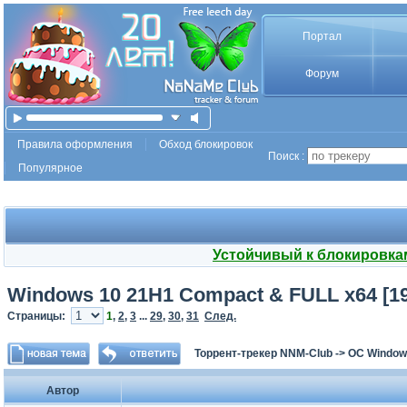
Портал
Форум
Правила оформления
Обход блокировок
Поиск :
Популярное
Устойчивый к блокировка
Windows 10 21H1 Compact & FULL x64 [1904
Страницы:
1
,
2
,
3
...
29
,
30
,
31
След.
Торрент-трекер NNM-Club
->
ОС Window
Автор