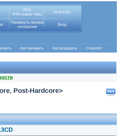
RSS
Мой Клуб
RSS новые темы
Проверить личные
ия
Вход
сообщения
 искать
Как скачивать
Как раздавать
Спасибо!
ности
core, Post-Hardcore>
 13CD