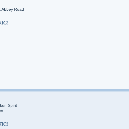
At Abbey Road
 ЛС!
en Spirit
en
 ЛС!