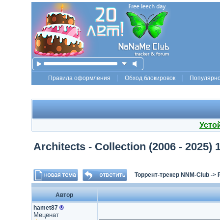
Правила оформления
Обход блокировок
Популярн
Усто
Architects - Сollection (2006 - 2025
Торрент-трекер NNM-Club
->
Автор
hamet87
®
Меценат