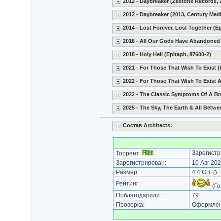
2012 - Daybreaker (Zestone Records,
2012 - Daybreaker (2013, Century Medi
2014 - Lost Forever, Lost Together (Ep
2016 - All Our Gods Have Abandoned 
2018 - Holy Hell (Epitaph, 87600-2)
2021 - For Those That Wish To Exist (
2022 - For Those That Wish To Exist 
2022 - The Classic Symptoms Of A Bro
2025 - The Sky, The Earth & All Betwe
Состав Architects:
Зарегистр
Торрент:
Зарегистрирован:
10 Авг 202
Размер:
4.4 GB
(
)
Рейтинг:
(Го
Поблагодарили:
79
Проверка:
Оформлени