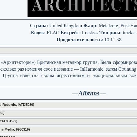
Страна:
Жанр:
United Kingdom
Metalcore, Post-Ha
Кодек:
Битрейт:
Тип рипа:
FLAC
Lossless
tracks 
Продолжительность:
10:11:38
 «Архитекторы») Британская металкор-группа. Была сформирова
колько раз изменял своё название — InHarmonic, затем Counting 
. Группа известна своим агрессивным и эмоциональным во
---Albums---
nd Records, IATDE030)
32)
 CM 8515-2)
ry Media, 9980319)