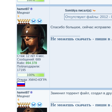
hamet87
®
Somblya писал(а):
Меценат
Отсутствуют файлы: 2012 - D
Спасибо большое, сейчас исправлю
_________________
Не можешь скачать - пиши в
Стаж: 12 лет 4 мес.
Сообщений: 689
Ratio:
894.378
Поблагодарили:
17195
100%
Откуда: ХМАО-ЮГРА
hamet87
®
Заменил торрент файл, создал в др
Меценат
_________________
Не можешь скачать - пиши в