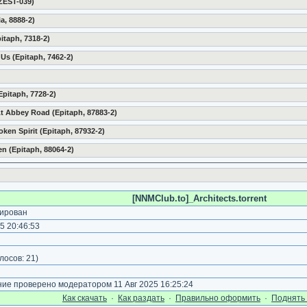
 ZEST-039)
a, 8888-2)
itaph, 7318-2)
Us (Epitaph, 7462-2)
Epitaph, 7728-2)
At Abbey Road (Epitaph, 87883-2)
ken Spirit (Epitaph, 87932-2)
en (Epitaph, 88064-2)
[NNMClub.to]_Architects.torrent
ирован
5 20:46:53
лосов:
21
)
е проверено модератором 11 Авг 2025 16:25:24
Как cкачать
·
Как раздать
·
Правильно оформить
·
Поднять 