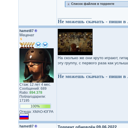
Список файлов в торренте
_________________
Не можешь скачать - пиши в
hamet87
®
Меценат
На сколько же они круто играют, гита
эту группу, с первого раза как услы
_________________
Не можешь скачать - пиши в
Стаж: 12 лет 4 мес.
Сообщений: 689
Ratio:
894.378
Поблагодарили:
17195
100%
Откуда: ХМАО-ЮГРА
hamet87
®
Торрент обновлён 09.06.2022