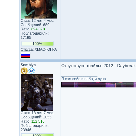
Стаж: 12 лет 4 мес.
Сообщений: 689
Ratio:
894.378
Поблагодарили:
17195
100%
Откуда: ХМАО-ЮГРА
Somblya
Отсутствуют файлы: 2012 - Daybreake
_________________
Я сам себе и небо, и луна.
Стаж: 18 лет 7 мес.
Сообщений: 1055
Ratio:
112.516
Поблагодарили:
23946
100%