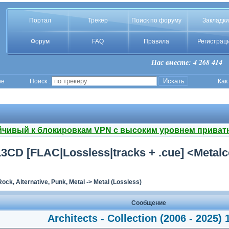
Портал
Трекер
Поиск по форуму
Закладки
Форум
FAQ
Правила
Регистрац
Нас вместе: 4 268 414
ое
Поиск :
Как
йчивый к блокировкам VPN с высоким уровнем приват
) 13CD [FLAC|Lossless|tracks + .cue] <Metal
Rock, Alternative, Punk, Metal
->
Metal (Lossless)
Сообщение
Architects - Сollection (2006 - 2025)